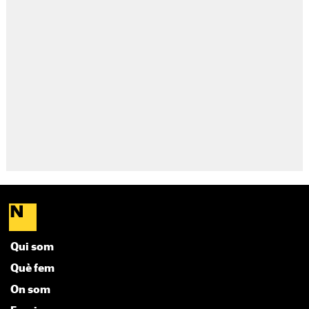
Qui som
Què fem
On som