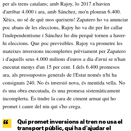
per als trens catalans; amb Rajoy, lo 2017 n'havien
d'arribar 4.000 i ara, amb Sánchez, mo'n plouran 6.400.
Xèics, no sé de què mos queixem! Zapatero ho va anunciar
poc abans de les eleccions, Rajoy ho va dir per fer callar
l'independentisme i Sánchez ho diu perquè tornen a haver-
hi eleccions. Que poc previsibles. Rajoy va prometre les
mateixes inversions incomplertes prèviament per Zapatero
i d'aquells seus 4.000 milions d'euros a dia d'avui se n'han
executat menys d'un 15 per cent. I dels 6.400 promesos
ara, als pressupostos generals de l'Estat només n'hi ha
consignats 240. No és inversió nova, és mentida vella. No
és una obra executada, és una promesa sistemàticament
incomplerta. És tindre la cara de ciment armat qui ho
promet i caure del niu qui s'ho crega.
Qui promet inversions al tren no usa el
transport públic, qui ha d'ajudar el