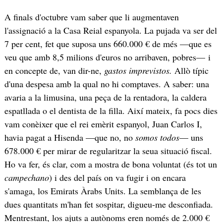
A finals d'octubre vam saber que li augmentaven
l'assignació a la Casa Reial espanyola. La pujada va ser del
7 per cent, fet que suposa uns 660.000 € de més —que es
veu que amb 8,5 milions d'euros no arribaven, pobres— i
en concepte de, van dir-ne,
gastos imprevistos.
Allò típic
d'una despesa amb la qual no hi comptaves. A saber: una
avaria a la limusina, una peça de la rentadora, la caldera
espatllada o el dentista de la filla. Així mateix, fa pocs dies
vam conèixer que el rei emèrit espanyol, Juan Carlos I,
havia pagat a Hisenda —que no, no
somos todos
— uns
678.000 € per mirar de regularitzar la seua situació fiscal.
Ho va fer, és clar, com a mostra de bona voluntat (és tot un
campechano
) i des del país on va fugir i on encara
s'amaga, los Emirats Àrabs Units. La semblança de les
dues quantitats m'han fet sospitar, digueu-me desconfiada.
Mentrestant, los ajuts a autònoms eren només de 2.000 €