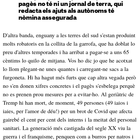
pagès no té ni un jornal de terra, qui
redacta els ajuts als autònoms té
nòmina assegurada
D'altra banda, enguany a les terres del sud s'estan produint
molts robatoris en la collita de la garrofa, que ha doblat lo
preu d'altres temporades i ha arribat a pagar-se a uns 65
cèntims lo quilo de mitjana. Vos ho dic jo que he acotxat
lo llom plegant-ne unes quantes i carregant-ne sacs a la
furgoneta. Hi ha hagut més furts que cap altra vegada però
no s'en donen xifres concretes i el pagès s'esbelega perquè
no es prenen prou mesures per a evitar-ho. Al geriàtric de
Tremp hi han mort, de moment, 49 persones (49 iaios i
iaies, per l'amor de déu!) per un brot de Covid que afecta
gairebé el cent per cent dels interns i la meitat del personal
sanitari. La generació més castigada del segle XX viu la
guerra i el franquisme, penquen com a burros per natros i