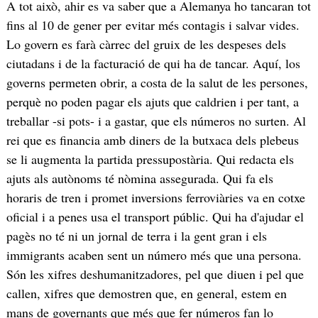
A tot això, ahir es va saber que a Alemanya ho tancaran tot
fins al 10 de gener per evitar més contagis i salvar vides.
Lo govern es farà càrrec del gruix de les despeses dels
ciutadans i de la facturació de qui ha de tancar. Aquí, los
governs permeten obrir, a costa de la salut de les persones,
perquè no poden pagar els ajuts que caldrien i per tant, a
treballar -si pots- i a gastar, que els números no surten. Al
rei que es financia amb diners de la butxaca dels plebeus
se li augmenta la partida pressupostària. Qui redacta els
ajuts als autònoms té nòmina assegurada. Qui fa els
horaris de tren i promet inversions ferroviàries va en cotxe
oficial i a penes usa el transport públic. Qui ha d'ajudar el
pagès no té ni un jornal de terra i la gent gran i els
immigrants acaben sent un número més que una persona.
Són les xifres deshumanitzadores, pel que diuen i pel que
callen, xifres que demostren que, en general, estem en
mans de governants que més que fer números fan lo