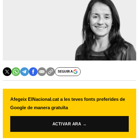
SEGUIR A
Afegeix ElNacional.cat a les teves fonts preferides de
Google de manera gratuïta
ACTIVAR ARA →