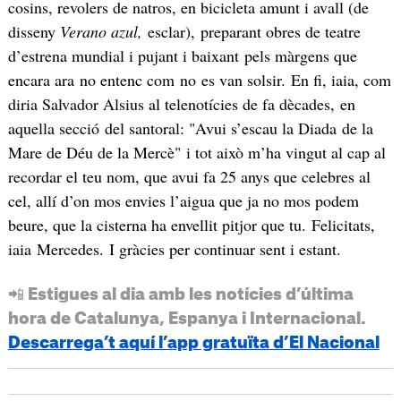
cosins, revolers de natros, en bicicleta amunt i avall (de
disseny
Verano azul,
esclar), preparant obres de teatre
d’estrena mundial i pujant i baixant pels màrgens que
encara ara no entenc com no es van solsir. En fi, iaia, com
diria Salvador Alsius al telenotícies de fa dècades, en
aquella secció del santoral: "Avui s’escau la Diada de la
Mare de Déu de la Mercè" i tot això m’ha vingut al cap al
recordar el teu nom, que avui fa 25 anys que celebres al
cel, allí d’on mos envies l’aigua que ja no mos podem
beure, que la cisterna ha envellit pitjor que tu. Felicitats,
iaia Mercedes. I gràcies per continuar sent i estant.
📲 Estigues al dia amb les notícies d’última
hora de Catalunya, Espanya i Internacional.
Descarrega’t aquí l’app gratuïta d’El Nacional