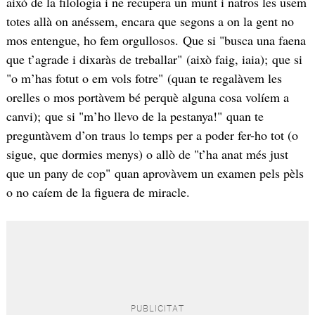
això de la filologia i ne recupera un munt i natros les usem
totes allà on anéssem, encara que segons a on la gent no
mos entengue, ho fem orgullosos. Que si "busca una faena
que t’agrade i dixaràs de treballar" (això faig, iaia); que si
"o m’has fotut o em vols fotre" (quan te regalàvem les
orelles o mos portàvem bé perquè alguna cosa volíem a
canvi); que si "m’ho llevo de la pestanya!" quan te
preguntàvem d’on traus lo temps per a poder fer-ho tot (o
sigue, que dormies menys) o allò de "t’ha anat més just
que un pany de cop" quan aprovàvem un examen pels pèls
o no caíem de la figuera de miracle.