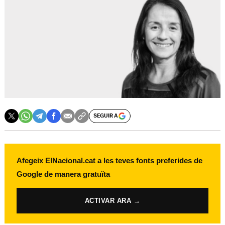
SEGUIR A
Afegeix ElNacional.cat a les teves fonts preferides de
Google de manera gratuïta
ACTIVAR ARA →