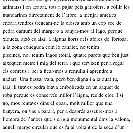
animats) i en acabat, tots a pujar pels garrofers, a collir les
mandarines directament de l’arbre, a menjar ametles
encara tendres trencant-ne la closca amb un cop sec de
pedra damunt del marge o a banyar-mos al lago, perquè
xiquets, això és així, a alguns horts dels afores de Tortosa,
a la zona coneguda com lo canalet, no tenim
piscines, no, tenim lagos (total, quatre parets que ben just
aixequen metre i mig del terra i que servixen per a regar
els conreus i per a ficar-mos a remulla i aprendre a
nadar). Una bassa, vaja, però ben digna i a la qual tu,
iaia, li tiraves pedra blava embolicada en un saquet de
roba perquè es conservés millor l’aigua, res de clor. I si
no, mos rentaves dins el cossi, molt millor que una
banyera, on vas a parar!, per a després asseure-mos a
l’ombra de l’anoer que s’erigia monumental dins la valona,
aquell marge circular que es fa al voltant de la soca d’un