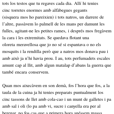
tots los testos que tu regaves cada dia. Allí hi tenies
cinc torretes enormes amb alfàbegues gegants
(sisquera mos ho pareixien) i tots natros, un darrere de
l’altre, passàvem lo palmell de les mans per damunt les
fulles, agitant-ne les petites rames, i després mos fregàvem
la cara i les extremitats. Se quedava flotant una
oloreta meravellosa que jo no sé si espantava o no els
mosquits i la rendilla però que a natros mos donava pau i
amb això ja n’hi havia prou. I au, tots perfumadets escales
amunt cap al llit, amb algun matalap d’abans la guerra que
també encara conservem.
Quan mos aixecàvem en son demà, fos l’hora que fos, a la
taula de la cuina ja hi tenies preparats puntualment los
cinc tassons de llet amb cola-cao i un munt de galletes i pa
amb sal i oli (lo pa amb vi, sucre i canyella era per al
berenar, no fos cas que a primera hora anéssem massa