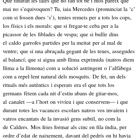
Què tindran les iaies que ho fan tot bé i mos pareix que
mai no s’equivoquen? Tu, iaia Mercedes (pronunciat la ‘c’
com si fossen dues ‘s’), tenies remeis per a tots los cops,
los físics i els morals: que si fregar-te ceba per a la
picassor de les fiblades de vespa; que si bullir dins
el caldo garrofes partides per la meitat per al mal de
ventre; que si una abraçada gegant de les teues, assegudes
al balancí; que si aigua amb llima exprimida (natros diem
llima a la llimona) com a solució astringent o l’alfàbega
com a repel·lent natural dels mosquits. De fet, un dels
rituals més autèntics i esperats era el que tots los
germans fèiem cada nit d’estiu abans de gitar-mos,
al canalet ―a l’hort on vivíeu i que conservem― i que
durant totes les vacances escolars natros vos invaíem i
vatros encantats de la invasió gens subtil, no com la
de Calders. Mos feies formar als cinc en fila índia, per
ordre d’edat de naixement, davant del pedrís on hi havia