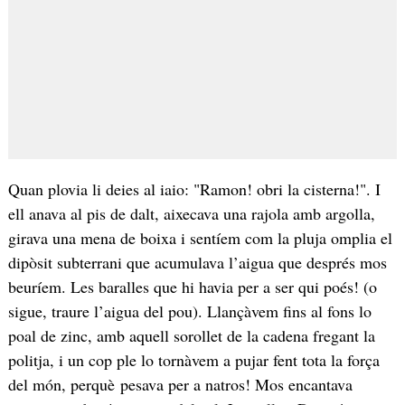
Quan plovia li deies al iaio: "Ramon! obri la cisterna!". I
ell anava al pis de dalt, aixecava una rajola amb argolla,
girava una mena de boixa i sentíem com la pluja omplia el
dipòsit subterrani que acumulava l’aigua que després mos
beuríem. Les baralles que hi havia per a ser qui poés! (o
sigue, traure l’aigua del pou). Llançàvem fins al fons lo
poal de zinc, amb aquell sorollet de la cadena fregant la
politja, i un cop ple lo tornàvem a pujar fent tota la força
del món, perquè pesava per a natros! Mos encantava