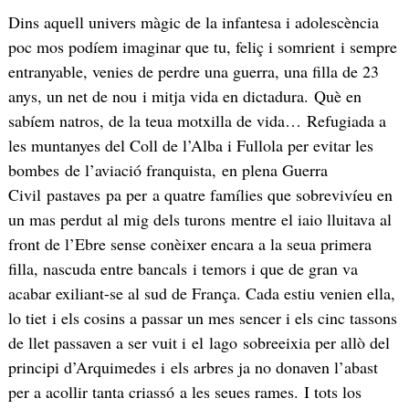
Dins aquell univers màgic de la infantesa i adolescència
poc mos podíem imaginar que tu, feliç i somrient i sempre
entranyable, venies de perdre una guerra, una filla de 23
anys, un net de nou i mitja vida en dictadura. Què en
sabíem natros, de la teua motxilla de vida… Refugiada a
les muntanyes del Coll de l’Alba i Fullola per evitar les
bombes de l’aviació franquista, en plena Guerra
Civil pastaves pa per a quatre famílies que sobrevivíeu en
un mas perdut al mig dels turons mentre el iaio lluitava al
front de l’Ebre sense conèixer encara a la seua primera
filla, nascuda entre bancals i temors i que de gran va
acabar exiliant-se al sud de França. Cada estiu venien ella,
lo tiet i els cosins a passar un mes sencer i els cinc tassons
de llet passaven a ser vuit i el lago sobreeixia per allò del
principi d’Arquimedes i els arbres ja no donaven l’abast
per a acollir tanta criassó a les seues rames. I tots los