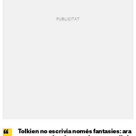
Tolkien no escrivia només fantasies: ara