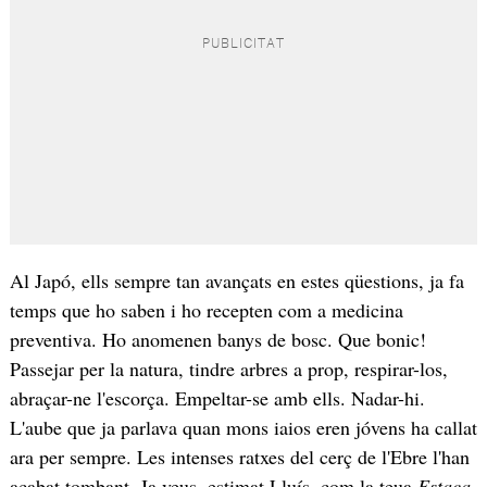
Al Japó, ells sempre tan avançats en estes qüestions, ja fa
temps que ho saben i ho recepten com a medicina
preventiva. Ho anomenen banys de bosc. Que bonic!
Passejar per la natura, tindre arbres a prop, respirar-los,
abraçar-ne l'escorça. Empeltar-se amb ells. Nadar-hi.
L'aube que ja parlava quan mons iaios eren jóvens ha callat
ara per sempre. Les intenses ratxes del cerç de l'Ebre l'han
acabat tombant. Ja veus, estimat Lluís, com la teua
Estaca