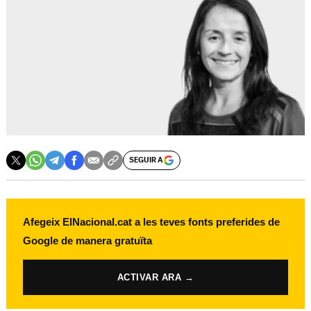
SEGUIR A
Afegeix ElNacional.cat a les teves fonts preferides de
Google de manera gratuïta
ACTIVAR ARA →