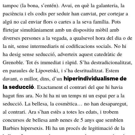
tampoc (la bona, s’entén). Avui, en què la galanteria, la
paciència i els codis per seduir han canviat, per cortejar a
algú no cal enviar flors o cartes a la seva família. Pots
flirtejar simultàniament amb un dispositiu mòbil amb
diverses persones a la vegada, a qualsevol hora del dia o de
la nit, sense intermediaris ni codificacions socials. No hi
ha desig sense seducció, adverteix aquest catedràtic de
Grenoble. Tot és immediat i ràpid. S’ha destradicionalitzat,
en paraules de Lipovetski, i s’ha desritualitzat. Estem
davant, o millor, dins, d’un
hiperindividualisme de
. Exactament el contrari del que hi havia
la seducció
hagut fins ara. No hi ha ni un temps ni un espai per a la
seducció. La bellesa, la cosmètica… no han desaparegut,
al contrari. Ara s’han estès a totes les edats, i trobem
concursos de bellesa amb nenes de 5 anys que semblen
Barbies hipersexis. Hi ha un procés de legitimació de la