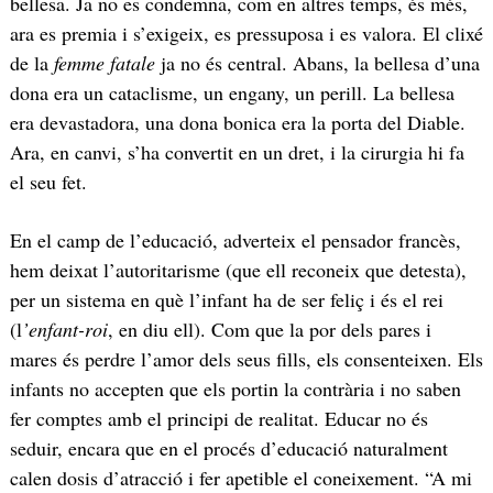
bellesa. Ja no es condemna, com en altres temps, és més,
ara es premia i s’exigeix, es pressuposa i es valora. El clixé
de la
femme fatale
ja no és central. Abans, la bellesa d’una
dona era un cataclisme, un engany, un perill. La bellesa
era devastadora, una dona bonica era la porta del Diable.
Ara, en canvi, s’ha convertit en un dret, i la cirurgia hi fa
el seu fet.
En el camp de l’educació, adverteix el pensador francès,
hem deixat l’autoritarisme (que ell reconeix que detesta),
per un sistema en què l’infant ha de ser feliç i és el rei
(l
’enfant-roi
, en diu ell). Com que la por dels pares i
mares és perdre l’amor dels seus fills, els consenteixen. Els
infants no accepten que els portin la contrària i no saben
fer comptes amb el principi de realitat. Educar no és
seduir, encara que en el procés d’educació naturalment
calen dosis d’atracció i fer apetible el coneixement. “A mi