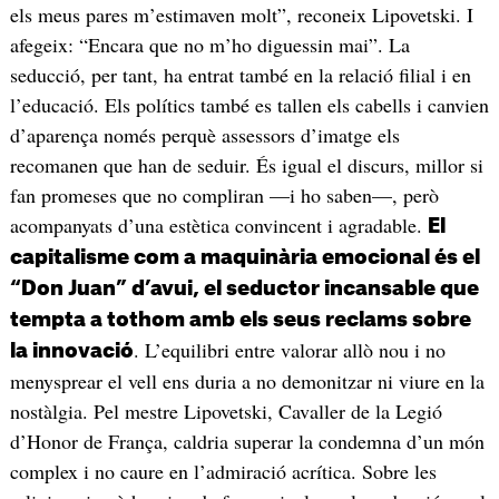
els meus pares m’estimaven molt”, reconeix Lipovetski. I
afegeix: “Encara que no m’ho diguessin mai”. La
seducció, per tant, ha entrat també en la relació filial i en
l’educació. Els polítics també es tallen els cabells i canvien
d’aparença només perquè assessors d’imatge els
recomanen que han de seduir. És igual el discurs, millor si
fan promeses que no compliran —i ho saben—, però
acompanyats d’una estètica convincent i agradable.
El
capitalisme com a maquinària emocional és el
“Don Juan” d’avui, el seductor incansable que
tempta a tothom amb els seus reclams sobre
. L’equilibri entre valorar allò nou i no
la innovació
menysprear el vell ens duria a no demonitzar ni viure en la
nostàlgia. Pel mestre Lipovetski, Cavaller de la Legió
d’Honor de França, caldria superar la condemna d’un món
complex i no caure en l’admiració acrítica. Sobre les