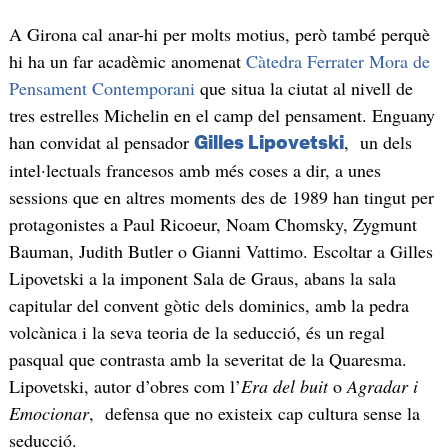
A Girona cal anar-hi per molts motius, però també perquè
hi ha un far acadèmic anomenat
Càtedra Ferrater Mora de
Pensament Contemporani
que situa la ciutat al nivell de
tres estrelles Michelin en el camp del pensament. Enguany
han convidat al pensador
, un dels
Gilles Lipovetski
intel·lectuals francesos amb més coses a dir, a unes
sessions que en altres moments des de 1989 han tingut per
protagonistes a Paul Ricoeur, Noam Chomsky, Zygmunt
Bauman, Judith Butler o Gianni Vattimo. Escoltar a Gilles
Lipovetski a la imponent Sala de Graus, abans la sala
capitular del convent gòtic dels dominics, amb la pedra
volcànica i la seva teoria de la seducció, és un regal
pasqual que contrasta amb la severitat de la Quaresma.
Lipovetski, autor d’obres com l’
Era del buit
o
Agradar i
Emocionar
, defensa que no existeix cap cultura sense la
seducció.