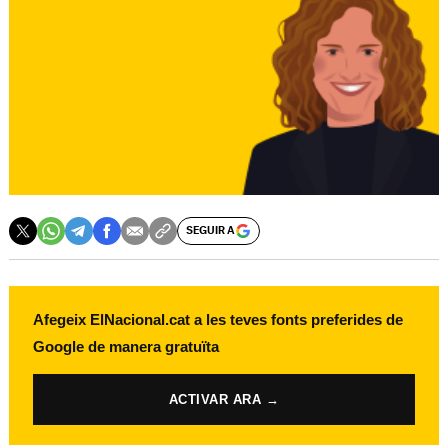
SEGUIR A
Afegeix ElNacional.cat a les teves fonts preferides de
Google de manera gratuïta
ACTIVAR ARA →