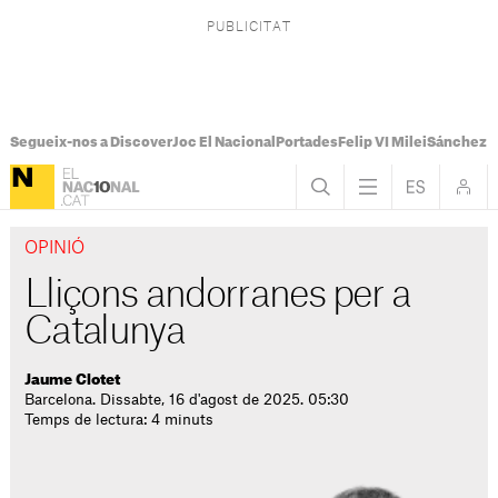
Segueix-nos a Discover
Joc El Nacional
Portades
Felip VI Milei
Sánchez 
OPINIÓ
Lliçons andorranes per a
Catalunya
Jaume Clotet
Barcelona. Dissabte, 16 d'agost de 2025. 05:30
Temps de lectura: 4 minuts