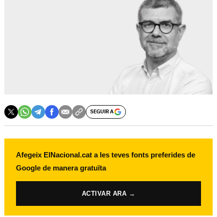
SEGUIR A
Afegeix ElNacional.cat a les teves fonts preferides de
Google de manera gratuïta
ACTIVAR ARA →