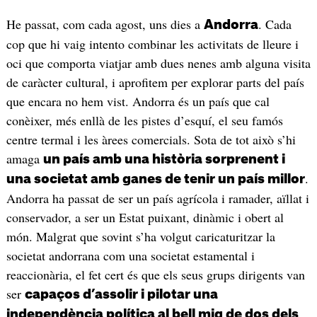
He passat, com cada agost, uns dies a
. Cada
Andorra
cop que hi vaig intento combinar les activitats de lleure i
oci que comporta viatjar amb dues nenes amb alguna visita
de caràcter cultural, i aprofitem per explorar parts del país
que encara no hem vist. Andorra és un país que cal
conèixer, més enllà de les pistes d’esquí, el seu famós
centre termal i les àrees comercials. Sota de tot això s’hi
amaga
un país amb una història sorprenent i
.
una societat amb ganes de tenir un país millor
Andorra ha passat de ser un país agrícola i ramader, aïllat i
conservador, a ser un Estat puixant, dinàmic i obert al
món. Malgrat que sovint s’ha volgut caricaturitzar la
societat andorrana com una societat estamental i
reaccionària, el fet cert és que els seus grups dirigents van
ser
capaços d’assolir i pilotar una
independència política al bell mig de dos dels