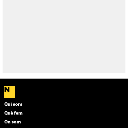
Qui som
Què fem
On som