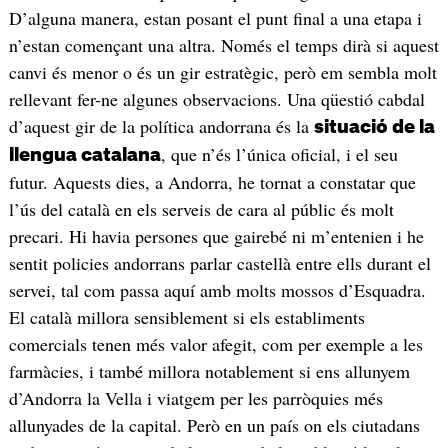
D’alguna manera, estan posant el punt final a una etapa i
n’estan començant una altra. Només el temps dirà si aquest
canvi és menor o és un gir estratègic, però em sembla molt
rellevant fer-ne algunes observacions. Una qüestió cabdal
d’aquest gir de la política andorrana és la
situació de la
, que n’és l’única oficial, i el seu
llengua catalana
futur. Aquests dies, a Andorra, he tornat a constatar que
l’ús del català en els serveis de cara al públic és molt
precari. Hi havia persones que gairebé ni m’entenien i he
sentit policies andorrans parlar castellà entre ells durant el
servei, tal com passa aquí amb molts mossos d’Esquadra.
El català millora sensiblement si els establiments
comercials tenen més valor afegit, com per exemple a les
farmàcies, i també millora notablement si ens allunyem
d’Andorra la Vella i viatgem per les parròquies més
allunyades de la capital. Però en un país on els ciutadans