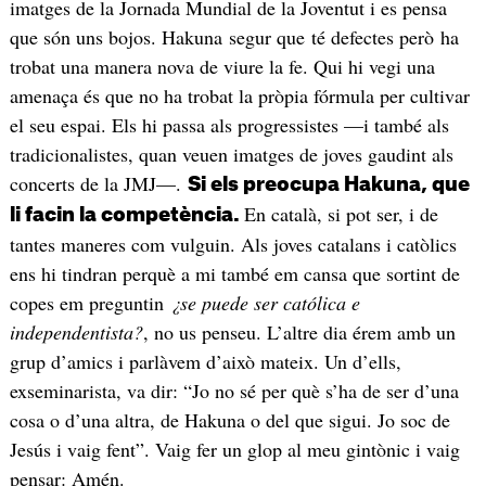
imatges de la Jornada Mundial de la Joventut i es pensa
que són uns bojos. Hakuna segur que té defectes però ha
trobat una manera nova de viure la fe. Qui hi vegi una
amenaça és que no ha trobat la pròpia fórmula per cultivar
el seu espai. Els hi passa als progressistes —i també als
tradicionalistes, quan veuen imatges de joves gaudint als
concerts de la JMJ—.
Si els preocupa Hakuna, que
En català, si pot ser, i de
li facin la competència.
tantes maneres com vulguin. Als joves catalans i catòlics
ens hi tindran perquè a mi també em cansa que sortint de
copes em preguntin
¿se puede ser católica e
independentista?
, no us penseu. L’altre dia érem amb un
grup d’amics i parlàvem d’això mateix. Un d’ells,
exseminarista, va dir: “Jo no sé per què s’ha de ser d’una
cosa o d’una altra, de Hakuna o del que sigui. Jo soc de
Jesús i vaig fent”. Vaig fer un glop al meu gintònic i vaig
pensar: Amén.