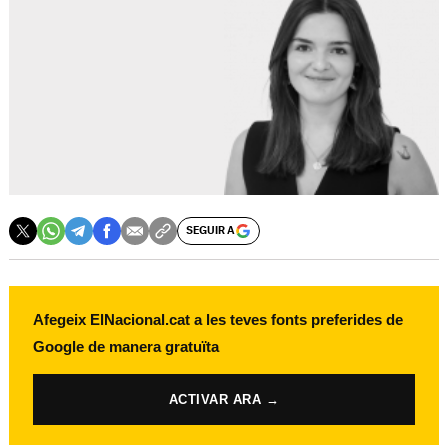
SEGUIR A
Afegeix ElNacional.cat a les teves fonts preferides de
Google de manera gratuïta
ACTIVAR ARA →