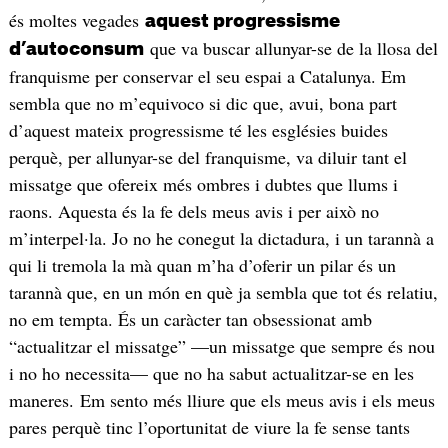
és moltes vegades
aquest progressisme
que va buscar allunyar-se de la llosa del
d’autoconsum
franquisme per conservar el seu espai a Catalunya. Em
sembla que no m’equivoco si dic que, avui, bona part
d’aquest mateix progressisme té les esglésies buides
perquè, per allunyar-se del franquisme, va diluir tant el
missatge que ofereix més ombres i dubtes que llums i
raons. Aquesta és la fe dels meus avis i per això no
m’interpel·la. Jo no he conegut la dictadura, i un tarannà a
qui li tremola la mà quan m’ha d’oferir un pilar és un
tarannà que, en un món en què ja sembla que tot és relatiu,
no em tempta. És un caràcter tan obsessionat amb
“actualitzar el missatge” —un missatge que sempre és nou
i no ho necessita— que no ha sabut actualitzar-se en les
maneres. Em sento més lliure que els meus avis i els meus
pares perquè tinc l’oportunitat de viure la fe sense tants