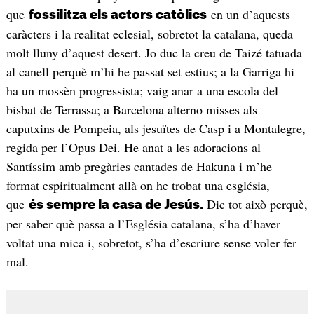
que
en un d’aquests
fossilitza els actors catòlics
caràcters i la realitat eclesial, sobretot la catalana, queda
molt lluny d’aquest desert. Jo duc la creu de Taizé tatuada
al canell perquè m’hi he passat set estius; a la Garriga hi
ha un mossèn progressista; vaig anar a una escola del
bisbat de Terrassa; a Barcelona alterno misses als
caputxins de Pompeia, als jesuïtes de Casp i a Montalegre,
regida per l’Opus Dei. He anat a les adoracions al
Santíssim amb pregàries cantades de Hakuna i m’he
format espiritualment allà on he trobat una església,
que
Dic tot això perquè,
és sempre la casa de Jesús.
per saber què passa a l’Església catalana, s’ha d’haver
voltat una mica i, sobretot, s’ha d’escriure sense voler fer
mal.