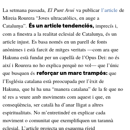
La setmana passada,
El Punt Avui
va publicar
l’article
de
Mireia Rourera “Joves ultracatòlics, en auge a
Catalunya”.
imprecís i,
És un article tendenciós,
com a finestra a la realitat eclesial de Catalunya, és un
article injust. Es basa només en un parell de fonts
anònimes i està farcit de mitges veritats —com ara que
Hakuna està fundat per un capellà de l’Opus Dei: no és
així i Rourera no ho explica perquè no vol— que l’únic
que busquen és
que
reforçar un marc trampós:
l’Església catalana està preocupada per l’èxit de
Hakuna, que hi ha una “manera catalana” de la fe que no
té res a veure amb moviments com aquest i que, en
conseqüència, ser català ha d’anar lligat a altres
espiritualitats. No m’entretindré en explicar cada
moviment o comunitat que exemplifiquen un tarannà
eclesial. L’article projecta un esquema rígid