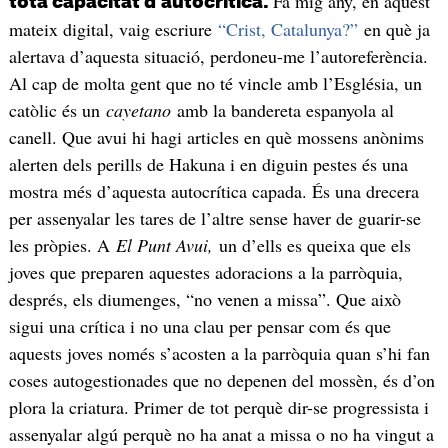
Fa mig any, en aquest
tota capacitat d’autocrítica.
mateix digital, vaig escriure
“Crist, Catalunya?”
en què ja
alertava d’aquesta situació, perdoneu-me l’autoreferència.
Al cap de molta gent que no té vincle amb l’Església, un
catòlic és un
cayetano
amb la bandereta espanyola al
canell. Que avui hi hagi articles en què mossens anònims
alerten dels perills de Hakuna i en diguin pestes és una
mostra més d’aquesta autocrítica capada. És una drecera
per assenyalar les tares de l’altre sense haver de guarir-se
les pròpies. A
El Punt Avui,
un d’ells es queixa que els
joves que preparen aquestes adoracions a la parròquia,
després, els diumenges, “no venen a missa”. Que això
sigui una crítica i no una clau per pensar com és que
aquests joves només s’acosten a la parròquia quan s’hi fan
coses autogestionades que no depenen del mossèn, és d’on
plora la criatura. Primer de tot perquè dir-se progressista i
assenyalar algú perquè no ha anat a missa o no ha vingut a