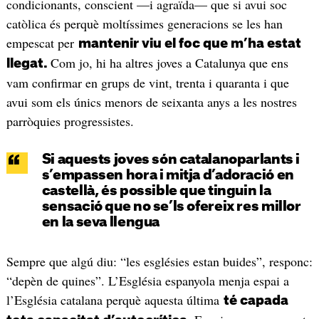
condicionants, conscient —i agraïda— que si avui soc
catòlica és perquè moltíssimes generacions se les han
empescat per
mantenir viu el foc que m’ha estat
Com jo, hi ha altres joves a Catalunya que ens
llegat.
vam confirmar en grups de vint, trenta i quaranta i que
avui som els únics menors de seixanta anys a les nostres
parròquies progressistes.
Si aquests joves són catalanoparlants i
s’empassen hora i mitja d’adoració en
castellà, és possible que tinguin la
sensació que no se’ls ofereix res millor
en la seva llengua
Sempre que algú diu: “les esglésies estan buides”, responc:
“depèn de quines”. L’Església espanyola menja espai a
l’Església catalana perquè aquesta última
té capada