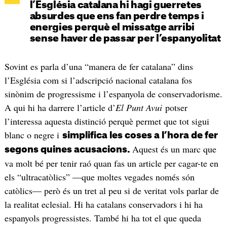
l’Església catalana hi hagi guerretes
absurdes que ens fan perdre temps i
energies perquè el missatge arribi
sense haver de passar per l’espanyolitat
Sovint es parla d’una “manera de fer catalana” dins
l’Església com si l’adscripció nacional catalana fos
sinònim de progressisme i l’espanyola de conservadorisme.
A qui hi ha darrere l’article d’
El Punt Avui
potser
l’interessa aquesta distinció perquè permet que tot sigui
blanc o negre i
simplifica les coses a l’hora de fer
Aquest és un marc que
segons quines acusacions.
va molt bé per tenir raó quan fas un article per cagar-te en
els “ultracatòlics” —que moltes vegades només són
catòlics— però és un tret al peu si de veritat vols parlar de
la realitat eclesial. Hi ha catalans conservadors i hi ha
espanyols progressistes. També hi ha tot el que queda