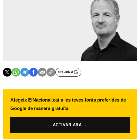
SEGUIR A
Afegeix ElNacional.cat a les teves fonts preferides de
Google de manera gratuïta
ACTIVAR ARA →