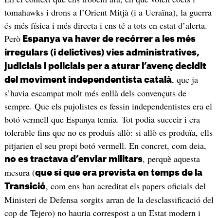
tomahawks i drons a l’Orient Mitjà (i a Ucraïna), la guerra
és més física i més directa i ens té a tots en estat d’alerta.
Però
Espanya va haver de recórrer a les més
irregulars (i delictives) vies administratives,
judicials i policials per a aturar l’avenç decidit
, que ja
del moviment independentista català
s’havia escampat molt més enllà dels convençuts de
sempre. Que els pujolistes es fessin independentistes era el
botó vermell que Espanya temia. Tot podia succeir i era
tolerable fins que no es produís allò: si allò es produïa, ells
pitjarien el seu propi botó vermell. En concret, com deia,
, perquè aquesta
no es tractava d’enviar militars
mesura (
que sí que era prevista en temps de la
, com ens han acreditat els papers oficials del
Transició
Ministeri de Defensa sorgits arran de la desclassificació del
cop de Tejero) no hauria correspost a un Estat modern i