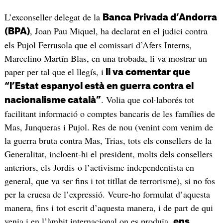
L’exconseller delegat de la
Banca Privada d’Andorra
, Joan Pau Miquel, ha declarat en el judici contra
(BPA)
els Pujol Ferrusola que el comissari d’Afers Interns,
Marcelino Martín Blas, en una trobada, li va mostrar un
paper per tal que el llegís, i
li va comentar que
“l’Estat espanyol està en guerra contra el
. Volia que col·laborés tot
nacionalisme català”
facilitant informació o comptes bancaris de les famílies de
Mas, Junqueras i Pujol. Res de nou (venint com venim de
la guerra bruta contra Mas, Trias, tots els consellers de la
Generalitat, incloent-hi el president, molts dels consellers
anteriors, els Jordis o l’activisme independentista en
general, que va ser fins i tot titllat de terrorisme), si no fos
per la cruesa de l’expressió. Veure-ho formulat d’aquesta
manera, fins i tot escrit d’aquesta manera, i de part de qui
venia i en l’àmbit internacional on es produïa,
ens