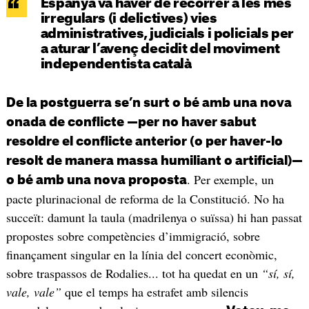
Espanya va haver de recórrer a les més
irregulars (i delictives) vies
administratives, judicials i policials per
a aturar l’avenç decidit del moviment
independentista català
De la postguerra se’n surt o bé amb una nova
onada de conflicte —per no haver sabut
resoldre el conflicte anterior (o per haver-lo
resolt de manera massa humiliant o artificial)—
. Per exemple, un
o bé amb una nova proposta
pacte plurinacional de reforma de la Constitució. No ha
succeït: damunt la taula (madrilenya o suïssa) hi han passat
propostes sobre competències d’immigració, sobre
finançament singular en la línia del concert econòmic,
sobre traspassos de Rodalies... tot ha quedat en un
“sí, sí,
vale, vale”
que el temps ha estrafet amb silencis