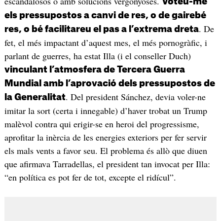
escandalosos o amb solucions vergonyoses.
Voteu-me
els pressupostos a canvi de res, o de gairebé
. De
res, o bé facilitareu el pas a l’extrema dreta
fet, el més impactant d’aquest mes, el més pornogràfic, i
parlant de guerres, ha estat Illa (i el conseller Duch)
vinculant l’atmosfera de Tercera Guerra
Mundial amb l’aprovació dels pressupostos de
. Del president Sánchez, devia voler-ne
la Generalitat
imitar la sort (certa i innegable) d’haver trobat un Trump
malèvol contra qui erigir-se en heroi del progressisme,
aprofitar la inèrcia de les energies exteriors per fer servir
els mals vents a favor seu. El problema és allò que diuen
que afirmava Tarradellas, el president tan invocat per Illa:
“en política es pot fer de tot, excepte el ridícul”.