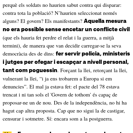
perquè els soldats no haurien sabut contra qui disparar:
contra tota la població? N’haurien seleccionat només
alguns? El govern? Els manifestants?
Aquella mesura
no era possible sense encetar un conflicte civil
(que els hauria fet perdre el relat i la guerra, a mitjà
termini), de manera que van decidir carregar-se la seva
democràcia des de dins:
fer servir policia, ministeris
i jutges per ofegar i escapçar a nivell personal,
. Forçant la llei, retorçant la llei,
tant com poguessin
vulnerant la llei, “i ja ens trobarem a Europa si em
denuncies”. El mal ja estava fet: el pacte del 78 estava
trencat i ni tan sols el 'Govern de tothom' és capaç de
proposar-ne un de nou. Des de la independència, no hi ha
hagut cap altra proposta. Cap que no sigui la de castigar,
censurar i sotmetre. Sí: encara som a la postguerra.