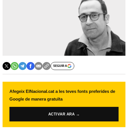
SEGUIR A
Afegeix ElNacional.cat a les teves fonts preferides de
Google de manera gratuïta
ACTIVAR ARA →