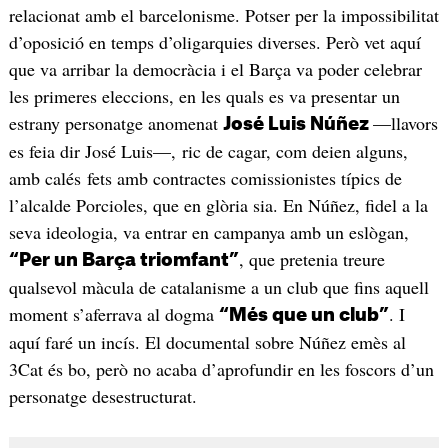
relacionat amb el barcelonisme. Potser per la impossibilitat
d’oposició en temps d’oligarquies diverses. Però vet aquí
que va arribar la democràcia i el Barça va poder celebrar
les primeres eleccions, en les quals es va presentar un
estrany personatge anomenat
—llavors
José Luis Núñez
es feia dir José Luis—, ric de cagar, com deien alguns,
amb calés fets amb contractes comissionistes típics de
l’alcalde Porcioles, que en glòria sia. En Núñez, fidel a la
seva ideologia, va entrar en campanya amb un eslògan,
, que pretenia treure
“Per un Barça triomfant”
qualsevol màcula de catalanisme a un club que fins aquell
moment s’aferrava al dogma
. I
“Més que un club”
aquí faré un incís. El documental sobre Núñez emès al
3Cat és bo, però no acaba d’aprofundir en les foscors d’un
personatge desestructurat.