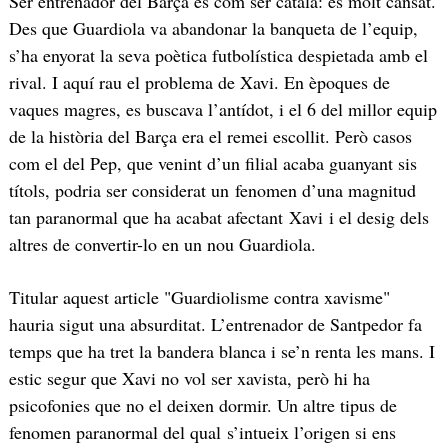
Ser entrenador del Barça és com ser català: és molt cansat.
Des que Guardiola va abandonar la banqueta de l’equip,
s’ha enyorat la seva poètica futbolística despietada amb el
rival. I aquí rau el problema de Xavi. En èpoques de
vaques magres, es buscava l’antídot, i el 6 del millor equip
de la història del Barça era el remei escollit. Però casos
com el del Pep, que venint d’un filial acaba guanyant sis
títols, podria ser considerat un fenomen d’una magnitud
tan paranormal que ha acabat afectant Xavi i el desig dels
altres de convertir-lo en un nou Guardiola.
Titular aquest article "Guardiolisme contra xavisme"
hauria sigut una absurditat. L’entrenador de Santpedor fa
temps que ha tret la bandera blanca i se’n renta les mans. I
estic segur que Xavi no vol ser xavista, però hi ha
psicofonies que no el deixen dormir. Un altre tipus de
fenomen paranormal del qual s’intueix l’origen si ens