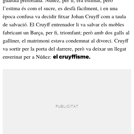
guàrdia pretoriana. Núñez, per fi, era estimat, però
l’estima és com el sucre, es desfà fàcilment, i en una
època confusa va decidir fitxar Johan Cruyff com a taula
de salvació. El Cruyff entrenador li va salvar els mobles
fabricant un Barça, per fi, triomfant; però amb dos galls al
galliner, el matrimoni estava condemnat al divorci. Cruyff
va sortir per la porta del darrere, però va deixar un llegat
enverinat per a Núñez:
el cruyffisme.