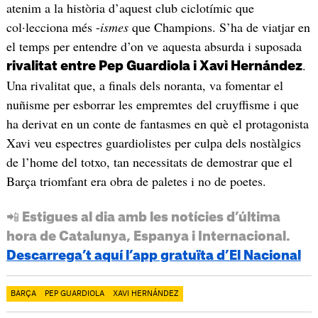
atenim a la història d’aquest club ciclotímic que
col·lecciona més -
ismes
que Champions. S’ha de viatjar en
el temps per entendre d’on ve aquesta absurda i suposada
.
rivalitat entre Pep Guardiola i Xavi Hernández
Una rivalitat que, a finals dels noranta, va fomentar el
nuñisme per esborrar les empremtes del cruyffisme i que
ha derivat en un conte de fantasmes en què el protagonista
Xavi veu espectres guardiolistes per culpa dels nostàlgics
de l’home del totxo, tan necessitats de demostrar que el
Barça triomfant era obra de paletes i no de poetes.
📲 Estigues al dia amb les notícies d’última
hora de Catalunya, Espanya i Internacional.
Descarrega’t aquí l’app gratuïta d’El Nacional
BARÇA
PEP GUARDIOLA
XAVI HERNÁNDEZ