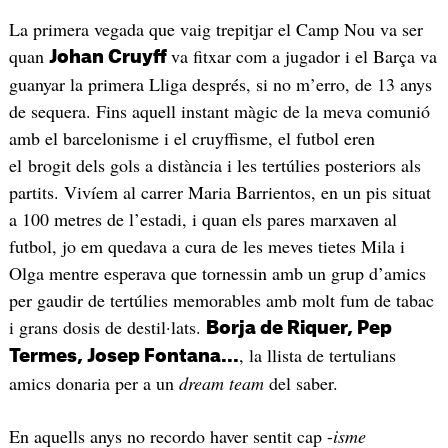
La primera vegada que vaig trepitjar el Camp Nou va ser
quan
va fitxar com a jugador i el Barça va
Johan Cruyff
guanyar la primera Lliga després, si no m’erro, de 13 anys
de sequera. Fins aquell instant màgic de la meva comunió
amb el barcelonisme i el cruyffisme, el futbol eren
el brogit dels gols a distància i les tertúlies posteriors als
partits. Vivíem al carrer Maria Barrientos, en un pis situat
a 100 metres de l’estadi, i quan els pares marxaven al
futbol, jo em quedava a cura de les meves tietes Mila i
Olga mentre esperava que tornessin amb un grup d’amics
per gaudir de tertúlies memorables amb molt fum de tabac
i grans dosis de destil·lats.
Borja de Riquer, Pep
, la llista de tertulians
Termes, Josep Fontana...
amics donaria per a un
dream team
del saber.
En aquells anys no recordo haver sentit cap -
isme