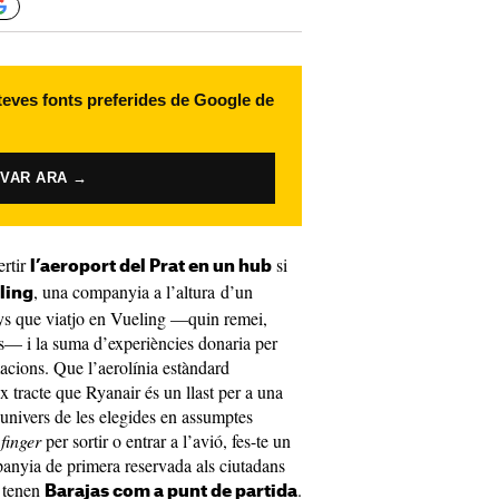
 teves fonts preferides de Google de
IVAR ARA →
ertir
si
l’aeroport del Prat en un hub
, una companyia a l’altura d’un
ling
nys que viatjo en Vueling —quin remei,
gis— i la suma d’experiències donaria per
acions. Que l’aerolínia estàndard
x tracte que Ryanair és un llast per a una
l’univers de les elegides en assumptes
n
finger
per sortir o entrar a l’avió, fes-te un
anyia de primera reservada als ciutadans
e tenen
.
Barajas com a punt de partida