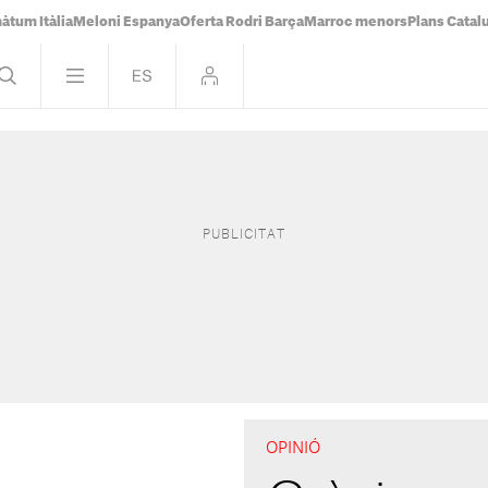
àtum Itàlia
Meloni Espanya
Oferta Rodri Barça
Marroc menors
Plans Catal
OPINIÓ