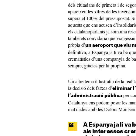
dels ciutadans de primera i de sego
apareixen les xifres de les inversi
supera el 100% del pressupostat. Si 
aquests que ens acusen d’insolidar
els catalanoparlants ja som una reserv
també els convidaria que viatgessin
pròpia d’
un aeroport que viu més
definitiva, a Espanya ja li va bé qu
crematístics d’una companyia de ba
sempre, gràcies per la propina.
Un altre tema il·lustratiu de la reali
la decisió dels fatxes d’
eliminar l
per con
l’administració pública
Catalunya ens podem posar les mans
mal dades amb les Dolors Montserr
A Espanya ja li va
als interessos cr