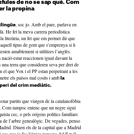
nfules de no se sap què. Com
r la propina
, soc jo. Amb el pare, parlava en
ilingüe
là. He fet la meva carrera periodística
la literària, un fet que em permet dir que
aquell tipus de gent que s’emprenya si li
testen amablement si utilitzes l’anglès.
 nació-estat reaccionen igual davant la
n una terra que consideren seva per dret de
 el que Vox i el PP estan perpetrant a les
etre els països mal cosits i amb
la
mperi del crim mediàtic.
otar partits que viatgen de la catalanofòbia
ia. Com tampoc entenc que un negre sigui
ista cec, o pels orígens polítics familiars
ja de l’arbre genealògic. De vegades, penso
Madrid. Diuen els de la capital que a Madrid
 cas que jo fos l’única persona del Km 0.