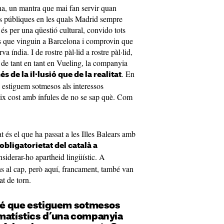
na, un mantra que mai fan servir quan
ons públiques en les quals Madrid sempre
és per una qüestió cultural, convido tots
is que vinguin a Barcelona i comprovin que
a índia. I de rostre pàl·lid a rostre pàl·lid,
 de tant en tant en Vueling, la companyia
. En
 de la il·lusió que de la realitat
e estiguem sotmesos als interessos
ix cost amb ínfules de no se sap què. Com
tat és el que ha passat a les Illes Balears amb
’obligatorietat del català a
siderar-ho apartheid lingüístic. A
 al cap, però aquí, francament, també van
at de torn.
 bé que estiguem sotmesos
ematístics d’una companyia