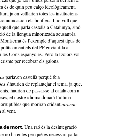
ara és de quin peu calço ideològicament,
ra ja en vetllarien totes les institucions
comunicació i els botiflers. I no vull que
 aquell que parla castellà a Catalunya, sinó
nció de la llengua minoritzada acusant-la
Montserrat és l’exemple d’aquest tipus de
r políticament els del PP enviant-la a
 a les Corts espanyoles. Però la Dolors vol
flerisme per recobrar els galons.
jos
parlaven castellà perquè feia
ijos
s’haurien de replantejar el tema, ja que,
rents, haurien de passar-se al català com a
oses, el nostre idioma donarà l’última
corruptibles que moriran cridant
atzucac
,
a al vent.
. Una raó és la desintegració
da de mort
ue no ha entès per què és necessari parlar