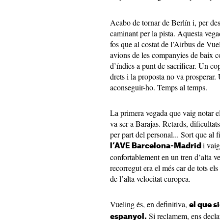
Acabo de tornar de Berlín i, per de
caminant per la pista. Aquesta vega
fos que al costat de l’Airbus de Vue
avions de les companyies de baix co
d’índies a punt de sacrificar. Un co
drets i la proposta no va prosperar.
aconseguir-ho. Temps al temps.
La primera vegada que vaig notar el
va ser a Barajas. Retards, dificultat
per part del personal... Sort que al
i vai
l’AVE Barcelona-Madrid
confortablement en un tren d’alta vel
recorregut era el més car de tots el
de l’alta velocitat europea.
Vueling és, en definitiva,
el que s
Si reclamem, ens declare
espanyol.