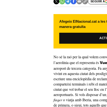
SEGUIR A
Afegeix ElNacional.cat a les
manera gratuïta
ACT
No sé la raó per la qual volem conv
l’aerolínia que el representa és
Vue
aeroport de tercera categoria. Fa a
vivint en aquesta ciutat dels prodi
escriure una enciclopèdia de reclam
comparteixi terminals i rebi el matei
ciutat que vol trobar el seu lloc en 
aeroportuaris. Si vols disposar d’u
finger
o viatja amb Iberia, una comp
de primera, o sigui, tots aquells qu