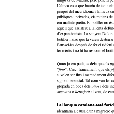
L’única cosa que hauria de tenir cl
perquè del meu idioma i la meva cultu
públiques i privades, els mitjans de 
em malinterpretin. El botifler no és
aquell que assisteix a la lenta defu
d’expansionista. La senyora Dolors 
botifler i això que la varen desterra
Brussel·les després de fer el ridícul
fer mèrits i no hi ha res com el boti
Quan jo era petit, es deia que els
pi
“
fino
”. Crec, francament, que els
p
si volen ser fins i marcadament dife
signe diferencial. Tal com van les c
glopada en boca dels
pijos
i dels in
atzavara
o
lletraferit
al vent, de car
La llengua catalana està feri
identitària a causa d'una migració q