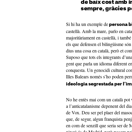
de baix cost amb í
sempre, gràcies pe
Si hi ha un exemple de
persona b
castellà. Amb la mare, parlo en cata
majoritàriament en castellà, i també 
els que defensen el bilingüisme són 
dius una cosa en català, però et con
Suposo que tots els integrants d’una
gent que parla un idioma diferent e
conquesta. Un genocidi cultural com
Illes Balears només s’ho poden perm
ideologia segrestada per l’i
No he entès mai com un català pot v
a l’anticatalanisme depenent del d
de Vox. Deu ser pel plaer del masoqu
que, de segur, algun franquista pen
en com de senzill que seria ser de 
ningú és de Madrid, però posem pel