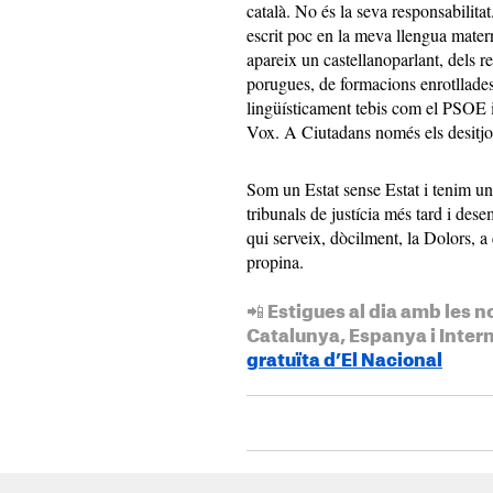
català. No és la seva responsabilita
escrit poc en la meva llengua mate
apareix un castellanoparlant, dels r
porugues, de formacions enrotllade
lingüísticament tebis com el PSOE i
Vox. A Ciutadans només els desitjo
Som un Estat sense Estat i tenim una
tribunals de justícia més tard i des
qui serveix, dòcilment, la Dolors, a
propina.
📲 Estigues al dia amb les n
Catalunya, Espanya i Inter
gratuïta d’El Nacional