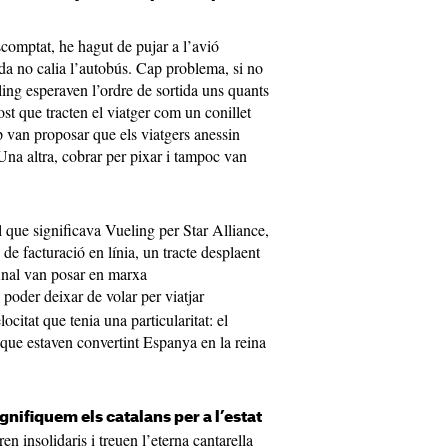
scomptat, he hagut de pujar a l’avió
da no calia l’autobús. Cap problema, si no
ling esperaven l’ordre de sortida uns quants
st que tracten el viatger com un conillet
p van proposar que els viatgers anessin
 Una altra, cobrar per pixar i tampoc van
 que significava Vueling per Star Alliance,
s de facturació en línia, un tracte desplaent
 final van posar en marxa
g poder deixar de volar per viatjar
ocitat que tenia una particularitat: el
s que estaven convertint Espanya en la reina
ignifiquem els catalans per a l’estat
n insolidaris i treuen l’eterna cantarella