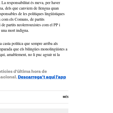
t. La responsabilitat és meva, per haver
rna, dels que canviem de llengua quan
esponsables de les polítiques lingüístiques
s com els Comuns, de partits
 de partits neolerrouxistes com el PP i
 una mort indigna.
 casta política que sempre arriba als
emparada que els bilingües monolingüistes a
 qui, amablement, no li puc agrair ni la
otícies d’última hora de
nacional.
Descarrega’t aquí l’app
MÉS