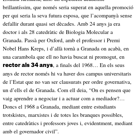
brillantíssim, que només seria superat en aquella promoció
per qui seria la seva futura esposa, que l’acompanyà sense
defallir durant quasi set dècades. Amb 24 anys ja era
doctor i als 28 catedràtic de Biologia Molecular a
Granada. Passà per Oxford, amb el professor i Premi
Nobel Hans Kreps, i d’allà tornà a Granada on acabà, en
una carambola que ell no havia buscat ni promogut, en
, a finals del 1968… En els seus
rector als 34 anys
anys de rector només hi va haver dos campus universitaris
de l’Estat que no van ser clausurats per ordre governativa,
un d’ells el de Granada. Com ell deia, “On es pensen que
vaig aprendre a negociar i a actuar com a mediador?…
Doncs el 1968 a Granada, mediant entre estudiants
trotskistes, marxistes i de totes les branques possibles,
entre catedràtics i professors joves i, evidentment, mediant
amb el governador civil”.