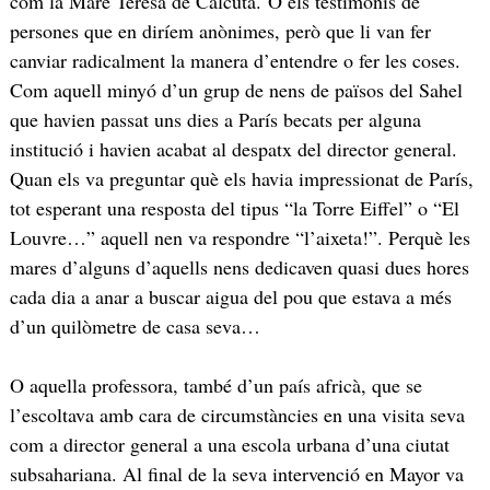
com la Mare Teresa de Calcuta. O els testimonis de
persones que en diríem anònimes, però que li van fer
canviar radicalment la manera d’entendre o fer les coses.
Com aquell minyó d’un grup de nens de països del Sahel
que havien passat uns dies a París becats per alguna
institució i havien acabat al despatx del director general.
Quan els va preguntar què els havia impressionat de París,
tot esperant una resposta del tipus “la Torre Eiffel” o “El
Louvre…” aquell nen va respondre “l’aixeta!”. Perquè les
mares d’alguns d’aquells nens dedicaven quasi dues hores
cada dia a anar a buscar aigua del pou que estava a més
d’un quilòmetre de casa seva…
O aquella professora, també d’un país africà, que se
l’escoltava amb cara de circumstàncies en una visita seva
com a director general a una escola urbana d’una ciutat
subsahariana. Al final de la seva intervenció en Mayor va