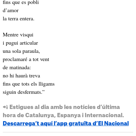
fins que es pobli
d’amor
la terra entera.
Mentre visqui
i pugui articular
una sola paraula,
proclamaré a tot vent
de matinada:
no hi haurà treva
fins que tots els lligams
siguin desfermats.”
📲 Estigues al dia amb les notícies d’última
hora de Catalunya, Espanya i Internacional.
Descarrega’t aquí l’app gratuïta d’El Nacional