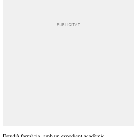
Estudià farmàcia, amb un expedient acadèmic