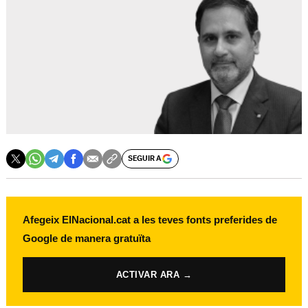
SEGUIR A
Afegeix ElNacional.cat a les teves fonts preferides de
Google de manera gratuïta
ACTIVAR ARA →