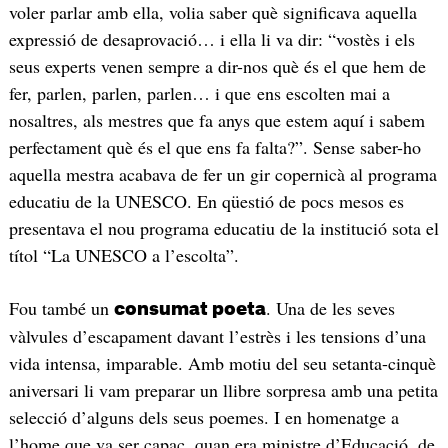
voler parlar amb ella, volia saber què significava aquella
expressió de desaprovació… i ella li va dir: “vostès i els
seus experts venen sempre a dir-nos què és el que hem de
fer, parlen, parlen, parlen… i que ens escolten mai a
nosaltres, als mestres que fa anys que estem aquí i sabem
perfectament què és el que ens fa falta?”. Sense saber-ho
aquella mestra acabava de fer un gir copernicà al programa
educatiu de la UNESCO. En qüestió de pocs mesos es
presentava el nou programa educatiu de la institució sota el
títol “La UNESCO a l’escolta”.
Fou també un
. Una de les seves
consumat poeta
vàlvules d’escapament davant l’estrès i les tensions d’una
vida intensa, imparable. Amb motiu del seu setanta-cinquè
aniversari li vam preparar un llibre sorpresa amb una petita
selecció d’alguns dels seus poemes. I en homenatge a
l’home que va ser capaç, quan era ministre d’Educació, de