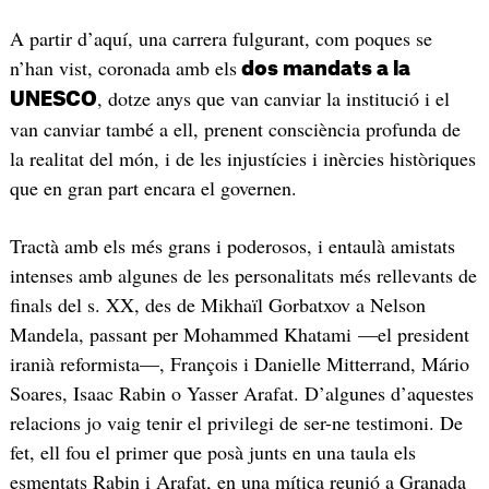
A partir d’aquí, una carrera fulgurant, com poques se
n’han vist, coronada amb els
dos mandats a la
, dotze anys que van canviar la institució i el
UNESCO
van canviar també a ell, prenent consciència profunda de
la realitat del món, i de les injustícies i inèrcies històriques
que en gran part encara el governen.
Tractà amb els més grans i poderosos, i entaulà amistats
intenses amb algunes de les personalitats més rellevants de
finals del s. XX, des de Mikhaïl Gorbatxov a Nelson
Mandela, passant per Mohammed Khatami —el president
iranià reformista—, François i Danielle Mitterrand, Mário
Soares, Isaac Rabin o Yasser Arafat. D’algunes d’aquestes
relacions jo vaig tenir el privilegi de ser-ne testimoni. De
fet, ell fou el primer que posà junts en una taula els
esmentats Rabin i Arafat, en una mítica reunió a Granada