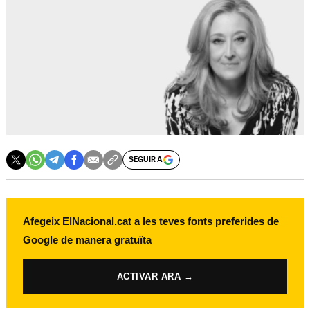
SEGUIR A
Afegeix ElNacional.cat a les teves fonts preferides de
Google de manera gratuïta
ACTIVAR ARA →