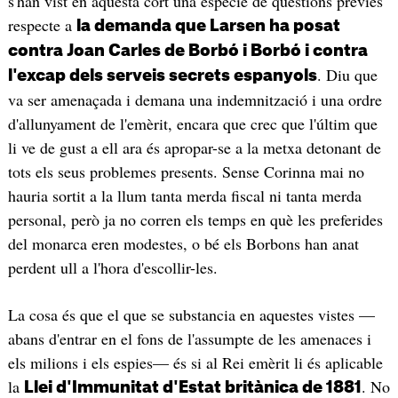
s'han vist en aquesta cort una espècie de qüestions prèvies
respecte a
la demanda que Larsen ha posat
contra Joan Carles de Borbó i Borbó i contra
. Diu que
l'excap dels serveis secrets espanyols
va ser amenaçada i demana una indemnització i una ordre
d'allunyament de l'emèrit, encara que crec que l'últim que
li ve de gust a ell ara és apropar-se a la metxa detonant de
tots els seus problemes presents. Sense Corinna mai no
hauria sortit a la llum tanta merda fiscal ni tanta merda
personal, però ja no corren els temps en què les preferides
del monarca eren modestes, o bé els Borbons han anat
perdent ull a l'hora d'escollir-les.
La cosa és que el que se substancia en aquestes vistes —
abans d'entrar en el fons de l'assumpte de les amenaces i
els milions i els espies— és si al Rei emèrit li és aplicable
la
. No
Llei d'Immunitat d'Estat britànica de 1881