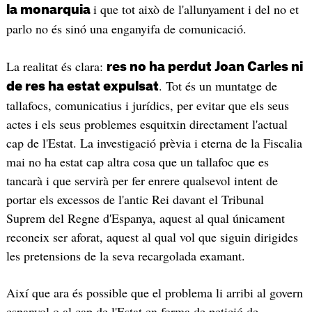
i que tot això de l'allunyament i del no et
la monarquia
parlo no és sinó una enganyifa de comunicació.
La realitat és clara:
res no ha perdut Joan Carles ni
. Tot és un muntatge de
de res ha estat expulsat
tallafocs, comunicatius i jurídics, per evitar que els seus
actes i els seus problemes esquitxin directament l'actual
cap de l'Estat. La investigació prèvia i eterna de la Fiscalia
mai no ha estat cap altra cosa que un tallafoc que es
tancarà i que servirà per fer enrere qualsevol intent de
portar els excessos de l'antic Rei davant el Tribunal
Suprem del Regne d'Espanya, aquest al qual únicament
reconeix ser aforat, aquest al qual vol que siguin dirigides
les pretensions de la seva recargolada examant.
Així que ara és possible que el problema li arribi al govern
espanyol o al cap de l'Estat en forma de petició de