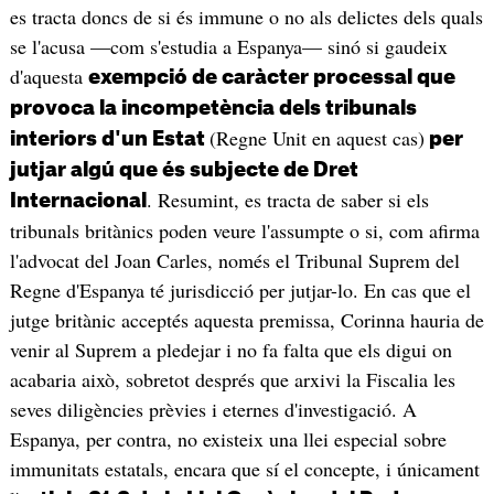
es tracta doncs de si és immune o no als delictes dels quals
se l'acusa —com s'estudia a Espanya— sinó si gaudeix
d'aquesta
exempció de caràcter processal que
provoca la incompetència dels tribunals
(Regne Unit en aquest cas)
interiors d'un Estat
per
jutjar algú que és subjecte de Dret
. Resumint, es tracta de saber si els
Internacional
tribunals britànics poden veure l'assumpte o si, com afirma
l'advocat del Joan Carles, només el Tribunal Suprem del
Regne d'Espanya té jurisdicció per jutjar-lo. En cas que el
jutge britànic acceptés aquesta premissa, Corinna hauria de
venir al Suprem a pledejar i no fa falta que els digui on
acabaria això, sobretot després que arxivi la Fiscalia les
seves diligències prèvies i eternes d'investigació. A
Espanya, per contra, no existeix una llei especial sobre
immunitats estatals, encara que sí el concepte, i únicament