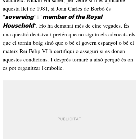
s'aclareix. Nickin vol saber, per veure si li és aplicable
aquesta llei de 1981, si Joan Carles de Borbó és
"
" i "
sovereing
member of the Royal
". Ho ha demanat més de cinc vegades. És
Household
una qüestió decisiva i pretén que no siguin els advocats els
que el tornin boig sinó que o bé el govern espanyol o bé el
mateix Rei Felip VI li certifiqui o asseguri si es donen
aquestes condicions. I després tornaré a això perquè és on
es pot organitzar l'embolic.