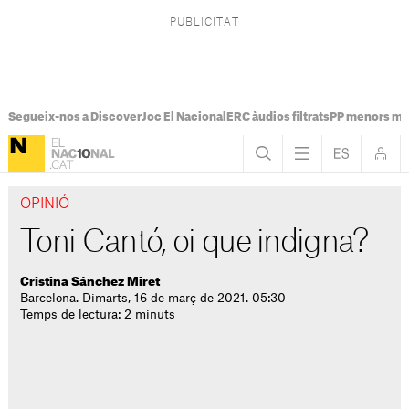
Segueix-nos a Discover
Joc El Nacional
ERC àudios filtrats
PP menors mi
OPINIÓ
Toni Cantó, oi que indigna?
Cristina Sánchez Miret
Barcelona. Dimarts, 16 de març de 2021. 05:30
Temps de lectura: 2 minuts