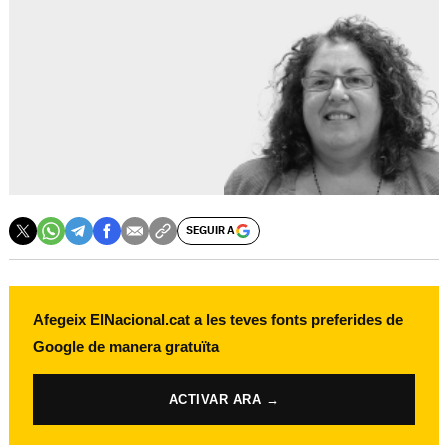
SEGUIR A
Afegeix ElNacional.cat a les teves fonts preferides de
Google de manera gratuïta
ACTIVAR ARA →