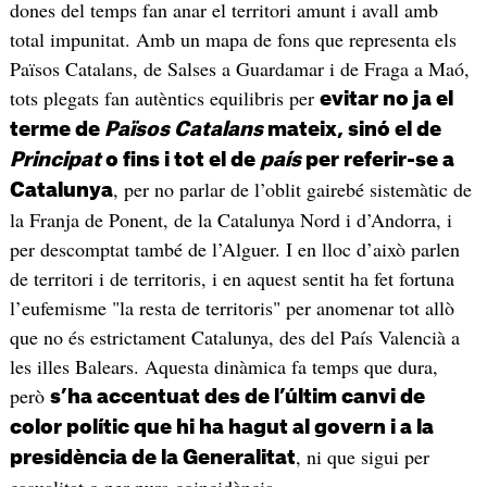
dones del temps fan anar el territori amunt i avall amb
total impunitat. Amb un mapa de fons que representa els
Països Catalans, de Salses a Guardamar i de Fraga a Maó,
tots plegats fan autèntics equilibris per
evitar no ja el
terme de
Països Catalans
mateix, sinó el de
Principat
o fins i tot el de
país
per referir-se a
, per no parlar de l’oblit gairebé sistemàtic de
Catalunya
la Franja de Ponent, de la Catalunya Nord i d’Andorra, i
per descomptat també de l’Alguer. I en lloc d’això parlen
de territori i de territoris, i en aquest sentit ha fet fortuna
l’eufemisme "la resta de territoris" per anomenar tot allò
que no és estrictament Catalunya, des del País Valencià a
les illes Balears. Aquesta dinàmica fa temps que dura,
però
s’ha accentuat des de l’últim canvi de
color polític que hi ha hagut al govern i a la
, ni que sigui per
presidència de la Generalitat