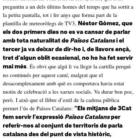
preguntin a un dels últims homes del temps que ha sortit a
la petita pantalla, tot i fer anys que forma part de la
plantilla de meteoròlegs de TV3,
Néstor Gómez, que
els dos primers dies no es va cansar de parlar
amb tota naturalitat de
Països Catalans
i el
tercer ja va deixar de dir-ho i, de llavors ençà,
tret d’algun oblit ocasional, no ho ha fet servir
. És obvi que algú li va llegir la cartilla perquè
mai més
no continués per aquest camí, malgrat que el
desacomplexament amb què es comportava havia estat
motiu de celebració a les xarxes socials. Va durar ben poc,
però. I això que el llibre d’estil de la cadena pública
permet l’ús de Països Catalans:
"Els mitjans de 3Cat
fem servir l’expressió
Països Catalans
per
referir-nos al conjunt de territoris de parla
catalana des del punt de vista històric,