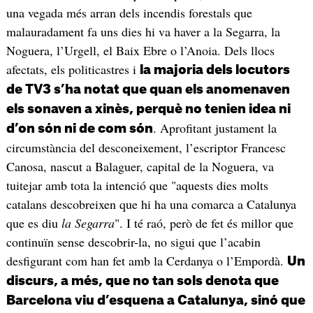
una vegada més arran dels incendis forestals que
malauradament fa uns dies hi va haver a la Segarra, la
Noguera, l’Urgell, el Baix Ebre o l’Anoia. Dels llocs
afectats, els politicastres i
la majoria dels locutors
de TV3 s’ha notat que quan els anomenaven
els sonaven a xinès, perquè no tenien idea ni
. Aprofitant justament la
d’on són ni de com són
circumstància del desconeixement, l’escriptor Francesc
Canosa, nascut a Balaguer, capital de la Noguera, va
tuitejar amb tota la intenció que "aquests dies molts
catalans descobreixen que hi ha una comarca a Catalunya
que es diu
la Segarra
". I té raó, però de fet és millor que
continuïn sense descobrir-la, no sigui que l’acabin
desfigurant com han fet amb la Cerdanya o l’Empordà.
Un
discurs, a més, que no tan sols denota que
Barcelona viu d’esquena a Catalunya, sinó que