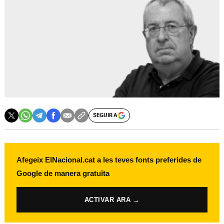
SEGUIR A
Afegeix ElNacional.cat a les teves fonts preferides de
Google de manera gratuïta
ACTIVAR ARA →