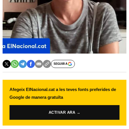
SEGUIR A
Afegeix ElNacional.cat a les teves fonts preferides de
Google de manera gratuïta
ACTIVAR ARA →