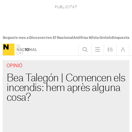
Segueix-nos a Discover
Joc El Nacional
Antifrau Sílvia Orriols
Enquesta F
OPINIÓ
Bea Talegón | Comencen els
incendis: hem après alguna
cosa?