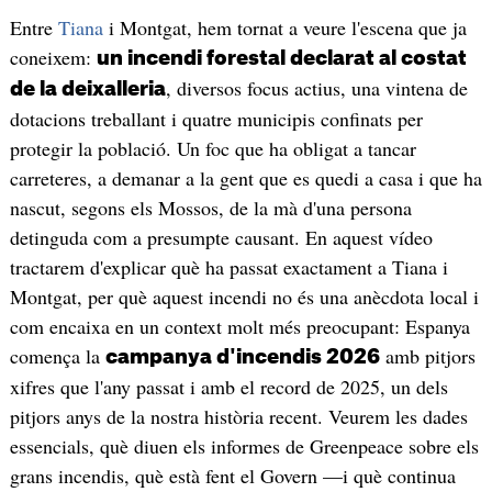
Entre
Tiana
i Montgat, hem tornat a veure l'escena que ja
coneixem:
un incendi forestal declarat al costat
, diversos focus actius, una vintena de
de la deixalleria
dotacions treballant i quatre municipis confinats per
protegir la població. Un foc que ha obligat a tancar
carreteres, a demanar a la gent que es quedi a casa i que ha
nascut, segons els Mossos, de la mà d'una persona
detinguda com a presumpte causant. En aquest vídeo
tractarem d'explicar què ha passat exactament a Tiana i
Montgat, per què aquest incendi no és una anècdota local i
com encaixa en un context molt més preocupant: Espanya
comença la
amb pitjors
campanya d'incendis 2026
xifres que l'any passat i amb el record de 2025, un dels
pitjors anys de la nostra història recent. Veurem les dades
essencials, què diuen els informes de Greenpeace sobre els
grans incendis, què està fent el Govern —i què continua