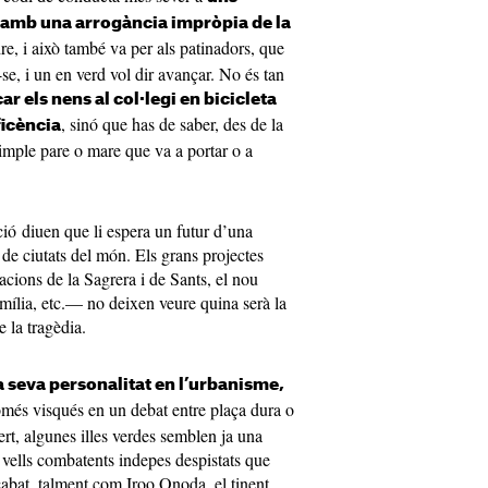
at amb una arrogància impròpia de la
re, i això també va per als patinadors, que
-se, i un en verd vol dir avançar. No és tan
ar els nens al col·legi en bicicleta
, sinó que has de saber, des de la
ficència
simple pare o mare que va a portar o a
ió diuen que li espera un futur d’una
a de ciutats del món. Els grans projectes
tacions de la Sagrera i de Sants, el nou
mília, etc.— no deixen veure quina serà la
de la tragèdia.
a seva personalitat en l’urbanisme,
només visqués en un debat entre plaça dura o
ert, algunes illes verdes semblen ja una
 vells combatents indepes despistats que
abat, talment com Iroo Onoda, el tinent