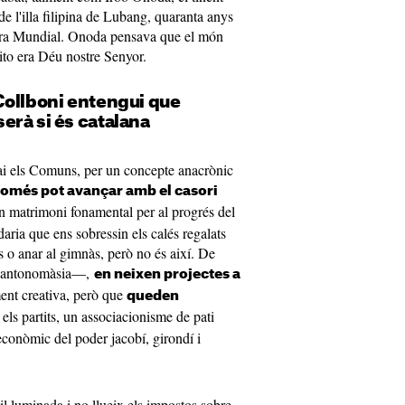
de l'illa filipina de Lubang, quaranta anys
erra Mundial. Onoda pensava que el món
ito era Déu nostre Senyor.
Collboni entengui que
erà si és catalana
ai els Comuns, per un concepte anacrònic
omés pot avançar amb el casori
un matrimoni fonamental per al progrés del
aria que ens sobressin els calés regalats
s o anar al gimnàs, però no és així. De
r antonomàsia—,
en neixen projectes a
ment creativa, però que
queden
e els partits, un associacionisme de pati
econòmic del poder jacobí, girondí i
 il·luminada i no llueix els impostos sobre