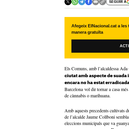
SEGUIR A
Afegeix ElNacional.cat a les
manera gratuïta
ACT
Els Comuns, amb l’alcaldessa Ada 
ciutat amb aspecte de suada 
encara no ha estat erradicad
Barcelona vol dir tornar a casa més
de cànnabis o marihuana.
Amb aquests precedents cultivats dur
de l’alcalde Jaume Collboni sembl
eleccions municipals que va guanya