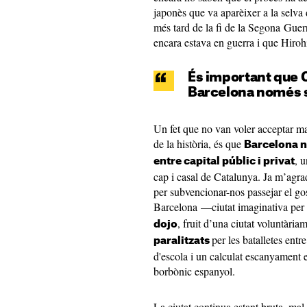
japonès que va aparèixer a la selva 
més tard de la fi de la Segona Gu
encara estava en guerra i que Hiroh
És important que 
Barcelona només s
Un fet que no van voler acceptar m
de la història, és que
Barcelona n
, 
entre capital públic i privat
cap i casal de Catalunya. Ja m’agrad
per subvencionar-nos passejar el go
Barcelona —ciutat imaginativa pe
, fruit d’una ciutat voluntària
dojo
per les batalletes entr
paralitzats
d'escola i un calculat escanyament 
borbònic espanyol.
La ciutat continua estant bruta, mal