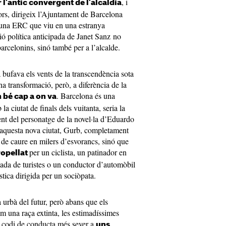
, i
 l’antic convergent de l’alcaldia
rs, dirigeix l’Ajuntament de Barcelona
i una ERC que viu en una estranya
ió política anticipada de Janet Sanz no
barcelonins, sinó també per a l’alcalde.
 bufava els vents de la transcendència sota
a transformació, però, a diferència de la
. Barcelona és una
 bé cap a on va
 ciutat de finals dels vuitanta, seria la
nt del personatge de la novel·la d’Eduardo
 aquesta nova ciutat, Gurb, completament
l de caure en milers d’esvorancs, sinó que
per un ciclista, un patinador en
ropellat
olada de turistes o un conductor d’automòbil
tica dirigida per un sociòpata.
à urbà del futur, però abans que els
em una raça extinta, les estimadíssimes
n codi de conducta més sever a
uns