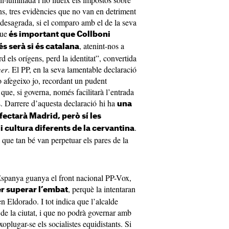
s, tres evidències que no van en detriment
desagrada, si el comparo amb el de la seva
que
és important que Collboni
, atenint-nos a
 serà si és catalana
d els orígens, perd la identitat”, convertida
er
. El PP, en la seva lamentable declaració
o afegeixo jo, recordant un pudent
que, si governa, només facilitarà l’entrada
. Darrere d’aquesta declaració hi ha
una
fectarà Madrid, però sí les
.
 cultura diferents de la cervantina
que tan bé van perpetuar els pares de la
a Espanya guanya el front nacional PP-Vox,
, perquè la intentaran
er superar l’embat
n Eldorado. I tot indica que l’alcalde
 de la ciutat, i que no podrà governar amb
xoplugar-se els socialistes equidistants. Si