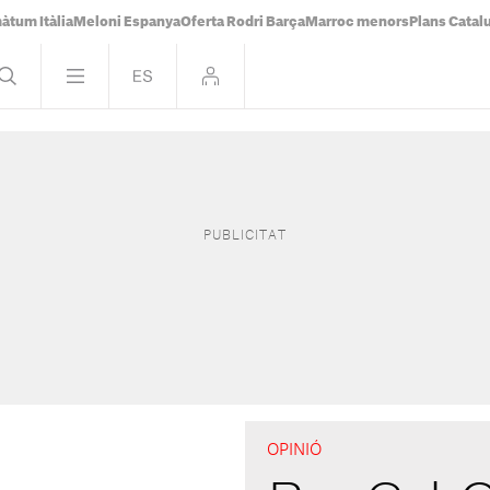
àtum Itàlia
Meloni Espanya
Oferta Rodri Barça
Marroc menors
Plans Catal
OPINIÓ