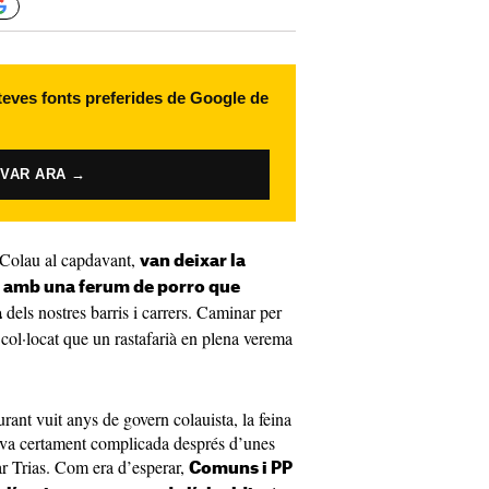
 teves fonts preferides de Google de
IVAR ARA →
Colau al capdavant,
van deixar la
i amb una ferum de porro que
dels nostres barris i carrers. Caminar per
a
 col·locat que un rastafarià en plena verema
ant vuit anys de govern colauista, la feina
ava certament complicada després d’unes
r Trias. Com era d’esperar,
Comuns i PP