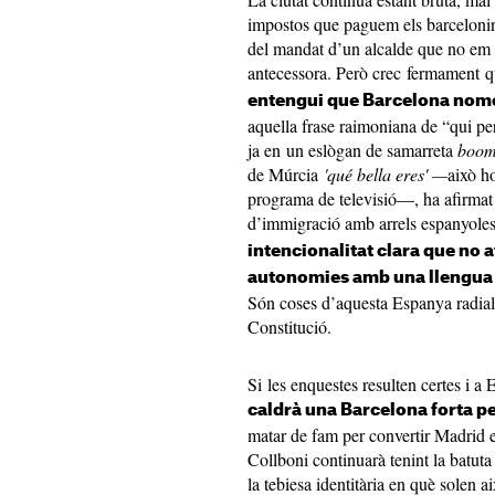
impostos que paguem els barcelonin
del mandat d’un alcalde que no em 
antecessora. Però crec fermament 
entengui que Barcelona només
aquella frase raimoniana de “qui per
ja en un eslògan de samarreta
boom
de Múrcia
'qué bella eres'
—
això h
programa de televisió—, ha afirmat 
d’immigració amb arrels espanyoles
intencionalitat clara que no a
autonomies amb una llengua i
Són coses d’aquesta Espanya radial 
Constitució.
Si les enquestes resulten certes i 
caldrà una Barcelona forta p
matar de fam per convertir Madrid e
Collboni continuarà tenint la batuta
la tebiesa identitària en què solen ai