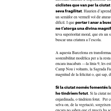
ciclistes que van per la ciut
. Haurien d’aprend
seva fragilitat
un semàfor en vermell vol dir aturar
difícil. I que
portar i anar a busc
no t’atorga una divina magni
teva superioritat moral, que ets un 
buscar una criatura a l’escola.
A aquesta Barcelona en transformac
sostenibilitat modèlica per a la rest
encara inacabats —la línia 9, les es
Camp Nou i voltants, la Sagrada Fa
magnitud de la felicitat o, qui sap, 
Si la ciutat només fomentés l
. Si la ciutat 
ho tindríem fotut
enjardinada, o tindríem fotut. Per c
selva on, de la vegetació, sorgeixen
encara no saben que el procés ha ac