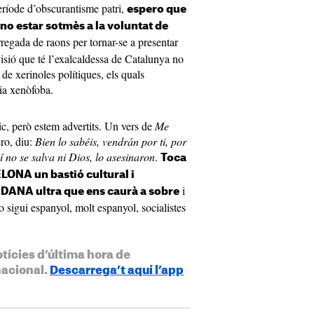
eríode d’obscurantisme patri,
espero que
no estar sotmès a la voluntat de
rregada de raons per tornar-se a presentar
sió que té l’exalcaldessa de Catalunya no
 de xerinoles polítiques, els quals
ia xenòfoba.
c, però estem advertits. Un vers de
Me
ro, diu:
Bien lo sabéis, vendrán por ti, por
í no se salva ni Dios, lo asesinaron
.
Toca
LONA un bastió cultural i
i
 DANA ultra que ens caurà a sobre
o sigui espanyol, molt espanyol, socialistes
otícies d’última hora de
nacional.
Descarrega’t aquí l’app