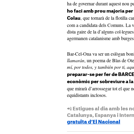
ha de governar durant aquest nou p
ho faci amb prou majoria per 
, que tornarà de la flotilla
ca
Colau
com a candidata dels Comuns. La vi
dista gaire de la d’alguns col·legues
agermanen catalanisme amb burges
Bar-Cel-Ona va ser un eslògan boni
llamarán
, un poema de Blas de Ote
mí, por todos, y también por ti, aqu
preparar-se per fer de BARCE
econòmic per sobreviure a la
que mirarà d’arrossegar tot el que n
equidistants inclosos.
📲 Estigues al dia amb les n
Catalunya, Espanya i Inter
gratuïta d’El Nacional