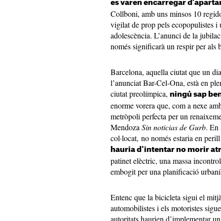
es varen encarregar d’apartar
Collboni, amb uns minsos 10 regido
vigilat de prop pels ecopopulistes 
adolescència. L’anunci de la jubilac
només significarà un respir per als 
Barcelona, aquella ciutat que un dia
l’anunciat Bar-Cel-Ona, està en plen
ciutat preolímpica,
ningú sap ben
enorme vorera que, com a nexe amb la
metròpoli perfecta per un renaixeme
Mendoza
Sin noticias de Gurb
. En
col·locat, no només estaria en peril
hauria d'intentar no morir at
patinet elèctric, una massa incontr
embogit per una planificació urbanís
Entenc que la bicicleta sigui el mitj
automobilistes i els motoristes sigu
autoritats haurien d’implementar u