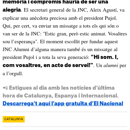
memòria i compromís hauria de ser una
. El secretari general de la JNC, Aleix Agustí, va
alegria
explicar una anècdota preciosa amb el president Pujol.
Qui, per cert, va enviar un missatge a tots els qui són o
van ser de la JNC: "Estic gran, però estic animat. Vosaltres
sou l’esperança". El moment escollit per fundar aquest
JNC Alumni d’alguna manera també és un missatge al
president Pujol i a tota la seva generació:
"Hi som. I,
. Un
alumni
per
com vosaltres, en acte de servei!"
a l’orgull.
📲 Estigues al dia amb les notícies d’última
hora de Catalunya, Espanya i Internacional.
Descarrega’t aquí l’app gratuïta d’El Nacional
CATALUNYA