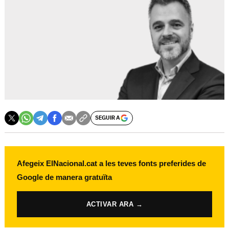
SEGUIR A
Afegeix ElNacional.cat a les teves fonts preferides de
Google de manera gratuïta
ACTIVAR ARA →