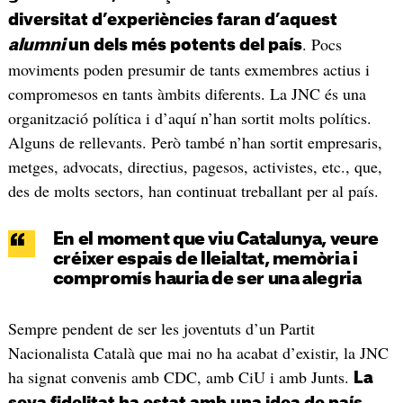
diversitat d’experiències faran d’aquest
. Pocs
alumni
un dels més potents del país
moviments poden presumir de tants exmembres actius i
compromesos en tants àmbits diferents. La JNC és una
organització política i d’aquí n’han sortit molts polítics.
Alguns de rellevants. Però també n’han sortit empresaris,
metges, advocats, directius, pagesos, activistes, etc., que,
des de molts sectors, han continuat treballant per al país.
En el moment que viu Catalunya, veure
créixer espais de lleialtat, memòria i
compromís hauria de ser una alegria
Sempre pendent de ser les joventuts d’un Partit
Nacionalista Català que mai no ha acabat d’existir, la JNC
ha signat convenis amb CDC, amb CiU i amb Junts.
La
seva fidelitat ha estat amb una idea de país,