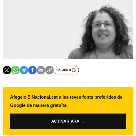
SEGUIR A
Afegeix ElNacional.cat a les teves fonts preferides de
Google de manera gratuïta
ACTIVAR ARA →