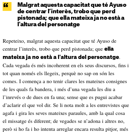
Malgrat aquesta capacitat que té Ayuso
de centrar l’interès, trobo que perd
pistonada; que ella mateixa ja no està a
l'altura del personatge
Repeteixo, malgrat aquesta capacitat que té Ayuso de
centrar l’interès, trobo que perd pistonada; que
ella
.
mateixa ja no està a l'altura del personatge
Cada vegada és més incoherent en els seus discursos, fins i
tot quan només els llegeix, perquè no sap on són les
comes. I comença a no tenir clares les mateixes consignes
de les quals fa bandera, i més d’una vegada les diu a
l’inrevés o de dues en fa una; sense que es pugui acabar
d’aclarir el que vol dir. Se li nota molt a les entrevistes que
agafa i gira les seves mateixes paraules, amb la qual cosa
el missatge és diferent; de vegades se n’adona i altres no,
però si ho fa i ho intenta arreglar encara resulta pitjor, més