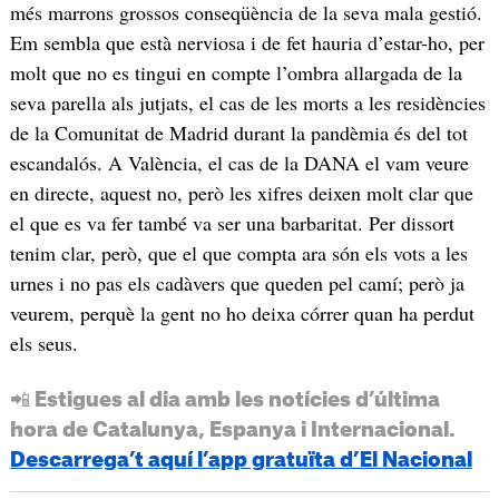
més marrons grossos conseqüència de la seva mala gestió.
Em sembla que està nerviosa i de fet hauria d’estar-ho, per
molt que no es tingui en compte l’ombra allargada de la
seva parella als jutjats, el cas de les morts a les residències
de la Comunitat de Madrid durant la pandèmia és del tot
escandalós. A València, el cas de la DANA el vam veure
en directe, aquest no, però les xifres deixen molt clar que
el que es va fer també va ser una barbaritat. Per dissort
tenim clar, però, que el que compta ara són els vots a les
urnes i no pas els cadàvers que queden pel camí; però ja
veurem, perquè la gent no ho deixa córrer quan ha perdut
els seus.
📲 Estigues al dia amb les notícies d’última
hora de Catalunya, Espanya i Internacional.
Descarrega’t aquí l’app gratuïta d’El Nacional