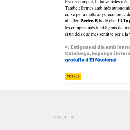
Per descomptat, hi ha vehicles més 
També elèctrics amb més autonomia 
cotxe per a molts anys, econòmic d
al taller,
ho té clar. El
Pedro B
Toy
les compres més intel·ligents del me
sí un dels que més sentit té per a la 
📲 Estigues al dia amb les n
Catalunya, Espanya i Inter
gratuïta d’El Nacional
COTXES