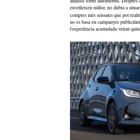
anàlisis sobre automòbils. Després 
envelleixen millor, no dubta a situar
compres més sensates que pot realit
no es basa en campanyes publicitàri
l'experiència acumulada veient qu