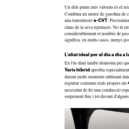
Un dels punts més valorats és el se
Combina un motor de gasolina de ci
una transmissió
. Precisame
e-CVT
claus de la seva reputació. No té e
considerablement el nombre de pec
significa, en molts casos, menys poss
L'aliat ideal per al dia a dia a l
En l'ús diari també demostra per qu
aprofita especialment 
Yaris híbrid
durant molts moments utilitzant úni
registrar consums reals propers als
necessitat de fer una conducció es
sorprenent fins i tot davant d'algu