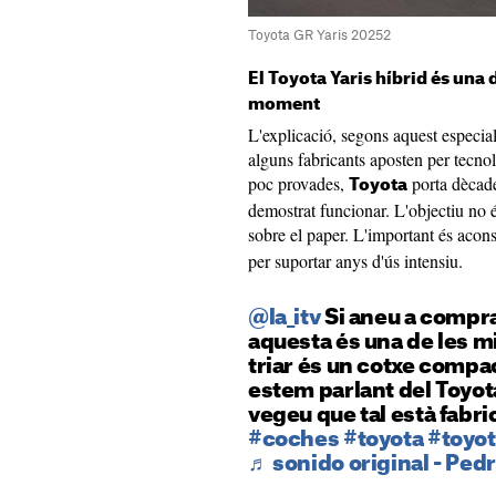
Toyota GR Yaris 20252
El Toyota Yaris híbrid és una 
moment
L'explicació, segons aquest especial
alguns fabricants aposten per tecno
poc provades,
porta dècade
Toyota
demostrat funcionar. L'objectiu no é
sobre el paper. L'important és acon
per suportar anys d'ús intensiu.
@la_itv
Si aneu a compra
aquesta és una de les m
triar és un cotxe compa
estem parlant del Toyot
vegeu que tal està fabri
#coches
#toyota
#toyot
♬ sonido original - Ped