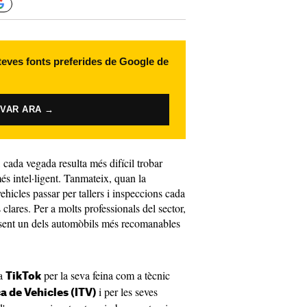
 teves fonts preferides de Google de
IVAR ARA →
, cada vegada resulta més difícil trobar
s intel·ligent. Tanmateix, quan la
ehicles passar per tallers i inspeccions cada
 clares. Per a molts professionals del sector,
sent un dels automòbils més recomanables
 a
per la seva feina com a tècnic
TikTok
i per les seves
a de Vehicles (ITV)