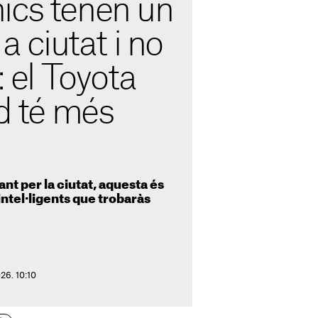
ics tenen un
 a ciutat i no
: el Toyota
id té més
lant per la ciutat, aquesta és
ntel·ligents que trobaràs
26. 10:10