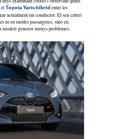
d'anys examinant cotxes i observant quins
 el
entre les
Toyota Yaris híbrid
zar actualment un conductor. El seu criteri
es ni en modes passatgeres, sinó en
ins models generen menys problemes.