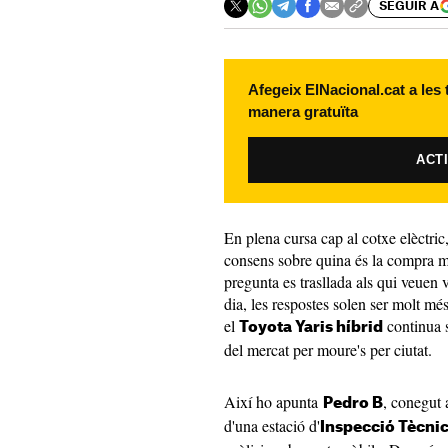
SEGUIR A
Afegeix ElNacional.cat a les
manera gratuïta
ACT
En plena cursa cap al cotxe elèctric
consens sobre quina és la compra mé
pregunta es trasllada als qui veuen v
dia, les respostes solen ser molt més
el
continua 
Toyota Yaris híbrid
del mercat per moure's per ciutat.
Així ho apunta
, conegut
Pedro B
d'una estació d'
Inspecció Tècnic