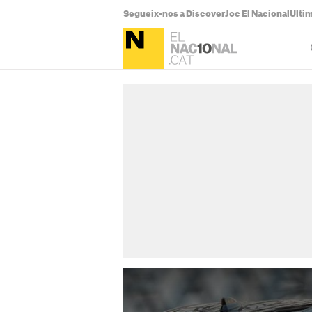
Segueix-nos a Discover
Joc El Nacional
Ultim