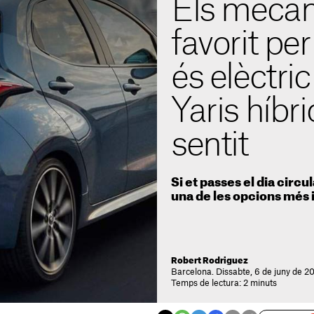
Els mecàn
favorit per
és elèctric
Yaris híbr
sentit
Si et passes el dia circu
una de les opcions més i
Robert Rodriguez
Barcelona. Dissabte, 6 de juny de 20
Temps de lectura: 2 minuts