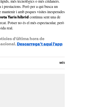
ràpids, més tecnològics o més cridaners.
i prestacions. Però per a qui busca un
e mantenir i amb poques visites inesperades
continua sent una de
ota Yaris híbrid
rcat. Potser no és el més espectacular, però
vida real.
otícies d’última hora de
nacional.
Descarrega’t aquí l’app
MÉS