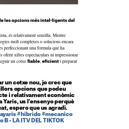
de les opcions més intel·ligents del
ista, és relativament senzilla. Mentre
logies molt complexes o solucions encara
s perfeccionant una fórmula que ha
s oferir xifres espectaculars ni impressionar
seguir un cotxe
,
i preparat
fiable
eficient
r un cotxe nou, jo crec que
illors opcions que podeu
cte i relativament econòmic
a Yaris, us l'ensenyo perquè
cat, espero que us agradi.
ayaris
#hibrido
#mecanico
ro B • LA ITV DEL TIKTOK