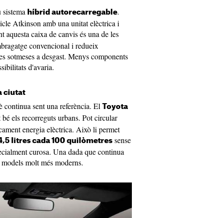
u sistema
.
híbrid autorecarregable
cle Atkinson amb una unitat elèctrica i
nt aquesta caixa de canvis és una de les
mbragatge convencional i redueix
es sotmeses a desgast. Menys components
ibilitats d'avaria.
a ciutat
è continua sent una referència. El
Toyota
bé els recorreguts urbans. Pot circular
cament energia elèctrica. Això li permet
sense
4,5 litres cada 100 quilòmetres
pecialment curosa. Una dada que continua
ns models molt més moderns.