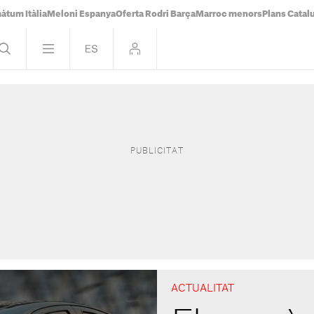
àtum Itàlia
Meloni Espanya
Oferta Rodri Barça
Marroc menors
Plans Catal
ACTUALITAT