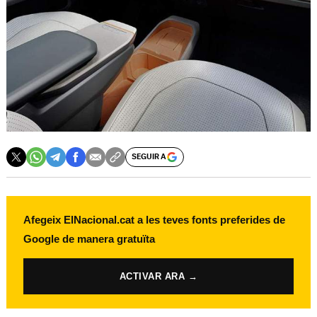
SEGUIR A
Afegeix ElNacional.cat a les teves fonts preferides de
Google de manera gratuïta
ACTIVAR ARA →