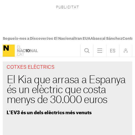
Segueix-nos a Discover
Joc El Nacional
Iran EUA
Abascal Sánchez
Control
COTXES ELÈCTRICS
El Kia que arrasa a Espanya
és un elèctric que costa
menys de 30.000 euros
L'EV3 és un dels elèctrics més venuts