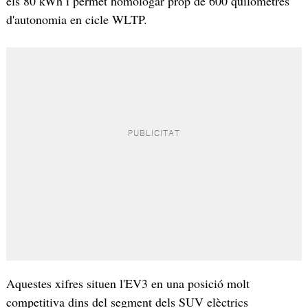
els 80 kWh i permet homologar prop de 600 quilòmetres
d'autonomia en cicle WLTP.
Aquestes xifres situen l'EV3 en una posició molt
competitiva dins del segment dels SUV elèctrics