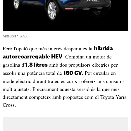
Mitsubishi ASX
Però l'opció que més interès desperta és la
híbrida
. Combina un motor de
autorecarregable HEV
gasolina d'
amb dos propulsors elèctrics per
1.8 litres
assolir una potència total de
. Pot circular en
160 CV
mode elèctric durant trajectes curts i ofereix uns consums
molt ajustats. Precisament aquesta versió és la que més
directament competeix amb propostes com el Toyota Yaris
Cross.