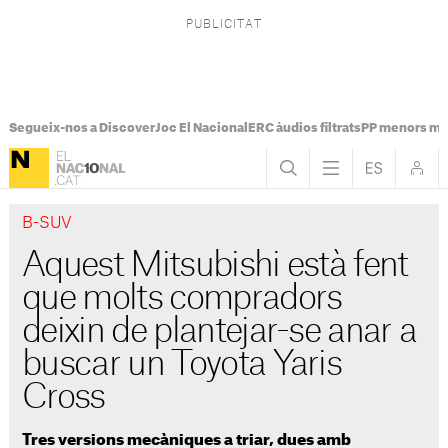
Segueix-nos a Discover
Joc El Nacional
ERC àudios filtrats
PP menors mi
B-SUV
Aquest Mitsubishi està fent
que molts compradors
deixin de plantejar-se anar a
buscar un Toyota Yaris
Cross
Tres versions mecàniques a triar, dues amb