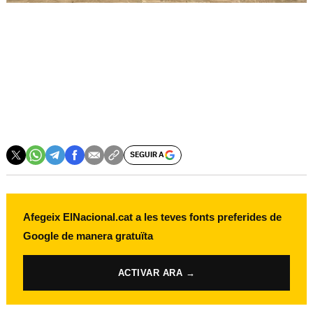
SEGUIR A
Afegeix ElNacional.cat a les teves fonts preferides de
Google de manera gratuïta
ACTIVAR ARA →