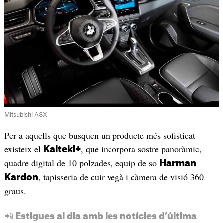
Mitsubishi ASX
Per a aquells que busquen un producte més sofisticat
existeix el
, que incorpora sostre panoràmic,
Kaiteki+
quadre digital de 10 polzades, equip de so
Harman
, tapisseria de cuir vegà i càmera de visió 360
Kardon
graus.
📲 Estigues al dia amb les notícies d’última