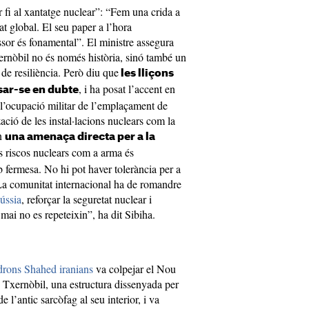
 fi al xantatge nuclear”: “Fem una crida a
tat global. El seu paper a l’hora
ssor és fonamental”. El ministre assegura
ernòbil no és només història, sinó també un
 de resiliència. Però diu que
les lliçons
, i ha posat l’accent en
sar-se en dubte
l’ocupació militar de l’emplaçament de
zació de les instal·lacions nuclears com la
en
una amenaça directa per a la
els riscos nuclears com a arma és
b fermesa. No hi pot haver tolerància per a
. La comunitat internacional ha de romandre
Rússia
, reforçar la seguretat nuclear i
 mai no es repeteixin”, ha dit Sibiha.
rons Shahed iranians
va colpejar el Nou
 Txernòbil, una estructura dissenyada per
 l’antic sarcòfag al seu interior, i va