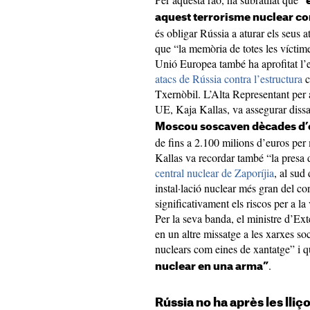
aquest terrorisme nuclear co
és obligar Rússia a aturar els seus 
que “la memòria de totes les víctim
Unió Europea també ha aprofitat l’
atacs de Rússia contra l’estructura
c
Txernòbil. L’Alta Representant per a 
UE, Kaja Kallas, va assegurar diss
Moscou soscaven dècades d’e
de fins a 2.100 milions d’euros per 
Kallas va recordar també “la presa d
central nuclear de Zaporíjia
, al sud
instal·lació nuclear més gran del 
significativament els riscos per a l
Per la seva banda, el ministre d’Ext
en un altre missatge a les xarxes soc
nuclears com eines de xantatge” i 
.
nuclear en una arma”
Rússia no ha après les lliç