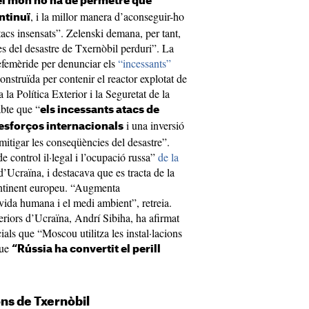
el món no ha de permetre que
, i la millor manera d’aconseguir-ho
ntinuï
atacs insensats”. Zelenski demana, per tant,
es del desastre de Txernòbil perduri”. La
efemèride per denunciar els
“incessants”
onstruïda per contenir el reactor explotat de
la Política Exterior i la Seguretat de la
abte que “
els incessants atacs de
i una inversió
sforços internacionals
mitigar les conseqüències del desastre”.
e control il·legal i l’ocupació russa”
de la
 d’Ucraïna, i destacava que es tracta de la
continent europeu. “Augmenta
a vida humana i el medi ambient”, retreia.
eriors d’Ucraïna, Andrí Sibiha, ha afirmat
ials que “Moscou utilitza les instal·lacions
que
“Rússia ha convertit el perill
ons de Txernòbil