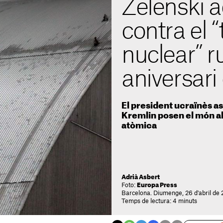
Zelenski a
contra el 
nuclear” r
aniversari
El president ucraïnès as
Kremlin posen el món al
atòmica
Adrià Asbert
Foto:
Europa Press
Barcelona. Diumenge, 26 d'abril de 
Temps de lectura: 4 minuts