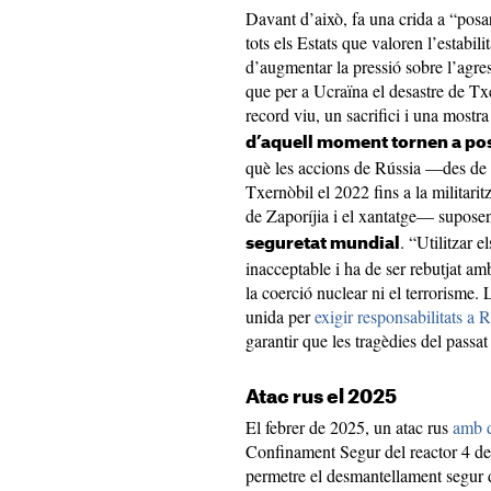
Davant d’això, fa una crida a “posar
tots els Estats que valoren l’estabili
d’augmentar la pressió sobre l’agre
que per a Ucraïna el desastre de Tx
record viu, un sacrifici i una mostra
d’aquell moment tornen a po
què les accions de Rússia —des de 
Txernòbil el 2022 fins a la militarit
de Zaporíjia i el xantatge— supos
. “Utilitzar 
seguretat mundial
inacceptable i ha de ser rebutjat am
la coerció nuclear ni el terrorisme
unida per
exigir responsabilitats a 
garantir que les tragèdies del passat
Atac rus el 2025
El febrer de 2025, un atac rus
amb d
Confinament Segur del reactor 4 de
permetre el desmantellament segur de