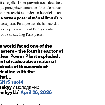
t a segellar-lo per prevenir nous desastres.
ue protegeixen contra les fuites de radiació
nt i protecció redunden en benefici de tots.
a torna a posar el món al límit d’un
assegurat. En aquest sentit, ha recordat
evolen permanentment l’antiga central
contra el sarcòfag l’any passat.
he world faced one of the
asters – the fourth reactor of
lear Power Plant exploded.
nt of radioactive material
dreds of thousands of
dealing with the
that…
oGNrShuo14
nskyy / Володимир
enskyyUa)
April 26, 2026