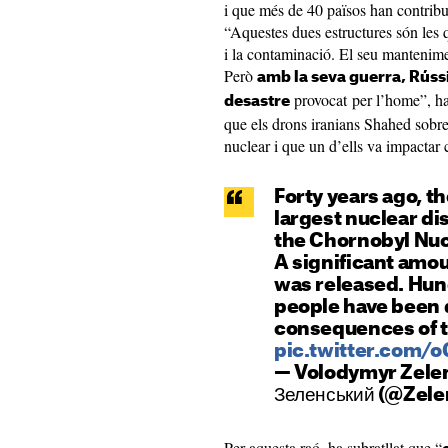
i que més de 40 països han contribuï
“Aquestes dues estructures són les q
i la contaminació. El seu mantenime
Però
amb la seva guerra, Rússi
provocat per l’home”, ha 
desastre
que els drons iranians Shahed sobr
nuclear i que un d’ells va impactar 
Forty years ago, t
largest nuclear dis
the Chornobyl Nuc
A significant amou
was released. Hun
people have been 
consequences of 
pic.twitter.com/
— Volodymyr Zele
Зеленський (@Zel
Per aquesta raó, ha subratllat que “