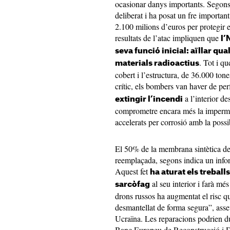
ocasionar danys importants. Segons e
deliberat i ha posat un fre importan
2.100 milions d’euros per protegir e
resultats de l’atac impliquen que
l’
seva funció inicial: aïllar qu
. Tot i qu
materials radioactius
cobert i l’estructura, de 36.000 tone
crític, els bombers van haver de p
a l’interior d
extingir l’incendi
comprometre encara més la impermeab
accelerats per corrosió amb la poss
El 50% de la membrana sintètica de 
reemplaçada, segons indica un inf
Aquest fet
ha aturat els trebal
al seu interior i farà mé
sarcòfag
drons russos ha augmentat el risc qu
desmantellat de forma segura”, as
Ucraïna. Les reparacions podrien d
Banc Europeu de Reconstrucció i