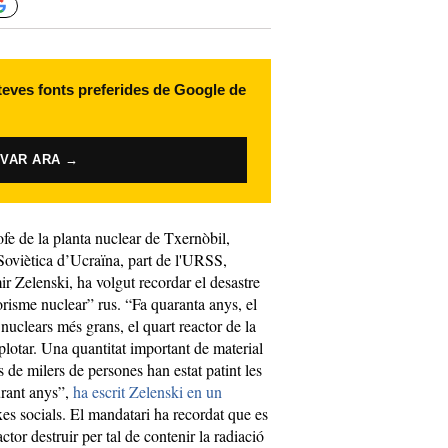
 teves fonts preferides de Google de
IVAR ARA →
fe de la planta nuclear de Txernòbil,
 Soviètica d’Ucraïna, part de l'URSS,
ir Zelenski, ha volgut recordar el desastre
rorisme nuclear” rus. “Fa quaranta anys, el
 nuclears més grans, el quart reactor de la
lotar. Una quantitat important de material
s de milers de persones han estat patint les
urant anys”,
ha escrit Zelenski en un
es socials. El mandatari ha recordat que es
ctor destruir per tal de contenir la radiació