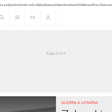
es eclipsi
Controls vols Itàlia
Abascal Sánchez
Iran EUA
Messi
Preu llum av
GUERRA A UCRAÏNA