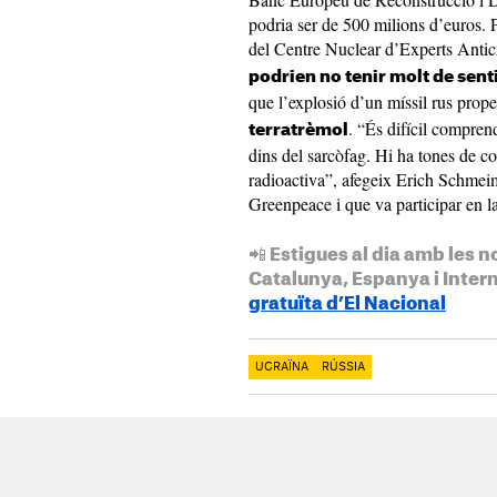
podria ser de 500 milions d’euros.
del Centre Nuclear d’Experts Anticr
podrien no tenir molt de senti
que l’explosió d’un míssil rus prope
. “És difícil compren
terratrèmol
dins del sarcòfag. Hi ha tones de co
radioactiva”, afegeix Erich Schmeim
Greenpeace i que va participar en l
📲 Estigues al dia amb les n
Catalunya, Espanya i Inter
gratuïta d’El Nacional
UCRAÏNA
RÚSSIA