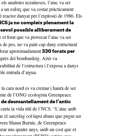
ls analistes ucraïnesos, l’atac va ser
t a un esforç que va costar pràcticament
l reactor danyat per l’explosió de 1986. Els
NCS ja no compleix plenament la
alsevol possible alliberament de
e el forat que va provocar l’atac va ser
s de pes, no va patir cap dany estructural
erforar aproximadament
330 forats per
esprés del bombardeig. Això va
ilitat de l’estructura i l’exposa a danys
ible entrada d’aigua.
la cara nord es va cremar i haurà de ser
orme de l’ONG ecologista Greenpeace.
ls de desmantellament de l’antic
s curta la vida útil de l’NCS. “L’atac amb
e el sarcòfag col·lapsi abans que pugui ser
severa Shaun Burnie, de Greenpeace
urar uns quatre anys, amb un cost que el
 Desenvolupament (BERD) estima que