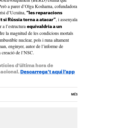
 Però a parer d’Olga Kosharna, cofundadora
isi d’Ucraïna,
“les reparacions
, i assenyala
t si Rússia torna a atacar”
r a l’estructura
equivaldria a un
dre la magnitud de les condicions mortals
mbustible nuclear, pols i runa altament
an, enginyer, autor de l’informe de
a creació de l’NSC.
otícies d’última hora de
nacional.
Descarrega’t aquí l’app
MÉS