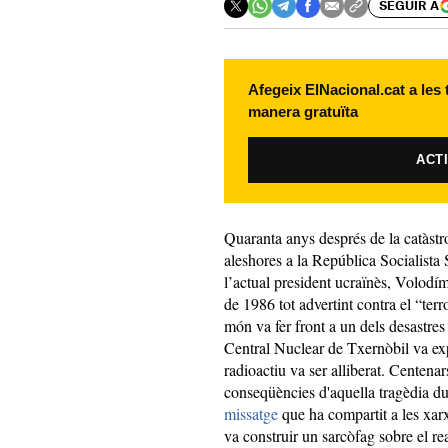
SEGUIR A
Afegeix ElNacional.cat a les
manera gratuïta
ACT
Quaranta anys després de la catàstro
aleshores a la República Socialista
l’actual president ucraïnès, Volodím
de 1986 tot advertint contra el “ter
món va fer front a un dels desastres
Central Nuclear de Txernòbil va exp
radioactiu va ser alliberat. Centenar
conseqüències d'aquella tragèdia d
missatge
que ha compartit a les xarx
va construir un sarcòfag sobre el rea