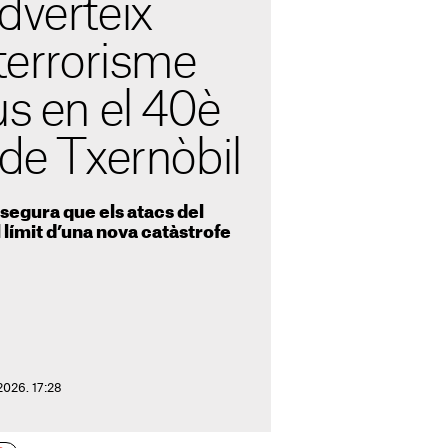
dverteix
“terrorisme
us en el 40è
 de Txernòbil
segura que els atacs del
 límit d’una nova catàstrofe
2026. 17:28