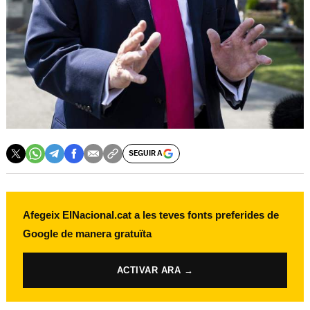
SEGUIR A
Afegeix ElNacional.cat a les teves fonts preferides de
Google de manera gratuïta
ACTIVAR ARA →