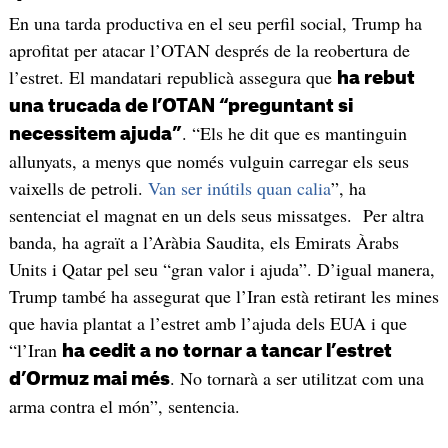
En una tarda productiva en el seu perfil social, Trump ha
aprofitat per atacar l’OTAN després de la reobertura de
l’estret. El mandatari republicà assegura que
ha rebut
una trucada de l’OTAN “preguntant si
. “Els he dit que es mantinguin
necessitem ajuda”
allunyats, a menys que només vulguin carregar els seus
vaixells de petroli.
Van ser inútils quan calia
”, ha
sentenciat el magnat en un dels seus missatges. Per altra
banda, ha agraït a l’Aràbia Saudita, els Emirats Àrabs
Units i Qatar pel seu “gran valor i ajuda”. D’igual manera,
Trump també ha assegurat que l’Iran està retirant les mines
que havia plantat a l’estret amb l’ajuda dels EUA i que
“l’Iran
ha cedit a no tornar a tancar l’estret
. No tornarà a ser utilitzat com una
d’Ormuz mai més
arma contra el món”, sentencia.