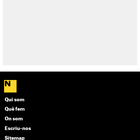
Qui som
Què fem
On som
Escriu-nos
Sitemap