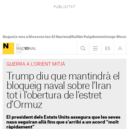
Segueix-nos a Discover
Joc El Nacional
Rufián Puigdemont
Jorge Messi
GUERRA A L'ORIENT MITJÀ
Trump diu que mantindrà el
bloqueig naval sobre l’Iran
tot i l’obertura de l’estret
d’Ormuz
El president dels Estats Units assegura que les seves
naus seguiran allà fins que s’arribi a un acord “molt
ràpidament”