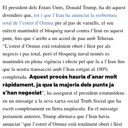
El president dels Estats Units, Donald Trump, ha dit aquest
divendres que,
tot i que l’Iran ha anunciat la reobertura
total de l’estret d’Ormuz
per al pas de vaixells, el seu
exèrcit mantindrà el bloqueig naval contra l’Iran en aquest
punt, fins que s’arribi a un acord de pau amb Teheran.
“L’estret d’Ormuz està totalment obert i llest per als
negocis i pas total, però el bloqueig naval només es
mantindrà en plena vigència i efecte pel que fa a l’Iran fins
que la nostra transacció amb l’Iran estigui al 100%
completada.
Aquest procés hauria d’anar molt
ràpidament, ja que la majoria dels punts ja
”, ha assegurat el president estatunidenc
s’han negociat
en un missatge a la seva xarxa social Truth Social que ha
escrit completament en lletra majúscula. En el missatge
justament anterior, Trump afirmava que l’Iran havia
anunciat “que l’estret d’Ormuz està totalment obert i llest