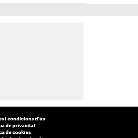
s i condicions d'ús
ca de privacitat
ica de cookies