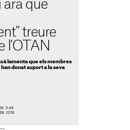
 ara que
nt" treure
e l'OTAN
icà lamenta que els membres
o han donat suport a la seva
26. 11:48
026. 12:55