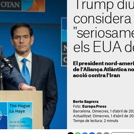
Trump diu
considera
"seriosame
els EUA d
El president nord-amer
de l'Aliança Atlàntica n
acció contra l'Iran
Berto Sagrera
Foto:
Europa Press
Barcelona. Dimecres, 1 d'abril de 20
Actualitzat: Dimecres, 1 d'abril de 2
Temps de lectura: 2 minuts