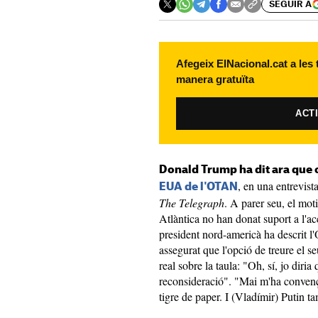
SEGUIR A
Afegeix ElNacional.cat a les
manera gratuïta
ACT
Donald Trump ha dit ara que
, en una entrevist
EUA de l'OTAN
The Telegraph
. A parer seu, el mot
Atlàntica no han donat suport a l'acc
president nord-americà ha descrit 
assegurat que l'opció de treure el s
real sobre la taula: "Oh, sí, jo diri
reconsideració". "Mai m'ha conven
tigre de paper. I (Vladímir) Putin ta