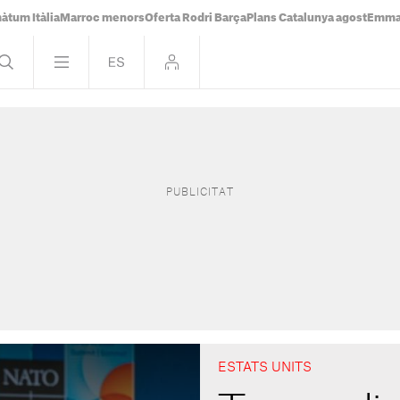
àtum Itàlia
Marroc menors
Oferta Rodri Barça
Plans Catalunya agost
Emma 
ESTATS UNITS