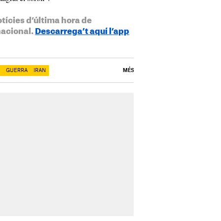
otícies d’última hora de
nacional.
Descarrega’t aquí l’app
GUERRA
IRAN
MÉS