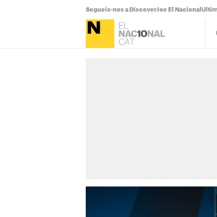
Segueix-nos a Discover
Joc El Nacional
Ultim