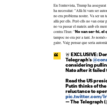
En l'entrevista, Trump ha assegurat
ha necessitat: "Allà hi vam ser aut
no era problema nostre. Va ser un t
allà per ells. Però ells no van estar
no va passar el mateix amb els mem
contra l'Iran: "
No van ser-hi, el 
tampoc no era per a tant. Jo només el
gaire. Vaig pensar que seria automà
🚨 EXCLUSIVE: Don
Telegraph's
@conn
considering pullin
Nato after it failed
Read the US presi
Putin thinks of the
reluctance to sp
pic.twitter.com/
— The Telegraph 