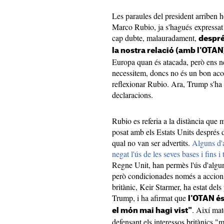
Les paraules del president arriben h
Marco Rubio, ja s'hagués expressat
cap dubte, malauradament,
despré
la nostra relació (amb l'OTAN
Europa quan és atacada, però ens ne
necessitem, doncs no és un bon acor
reflexionar Rubio. Ara, Trump s'ha
declaracions.
Rubio es referia a la distància que 
posat amb els Estats Units després de
qual no van ser advertits.
Alguns d'a
negat l'ús de les seves bases i fins i 
Regne Unit, han permès l'ús d'algun
però condicionades només a accions 
britànic, Keir Starmer, ha estat dels
Trump, i ha afirmat que
l'OTAN és
. Així mat
el món mai hagi vist"
defensant els interessos britànics "m