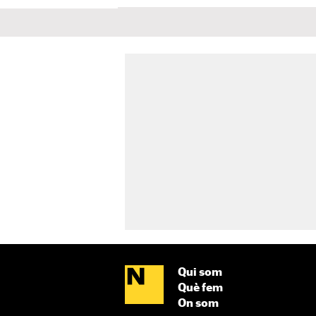
Qui som
Què fem
On som