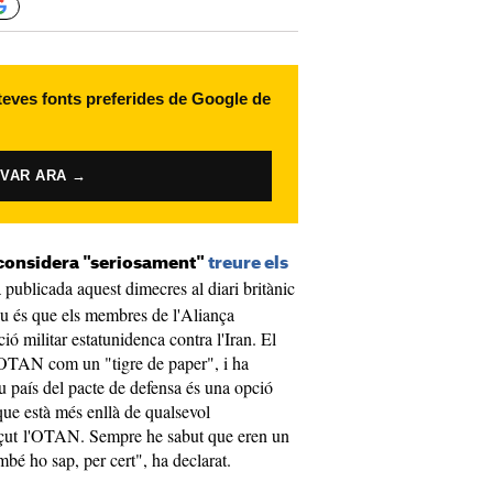
 teves fonts preferides de Google de
IVAR ARA →
 considera "seriosament"
treure els
a publicada aquest dimecres al diari britànic
iu és que els membres de l'Aliança
ió militar estatunidenca contra l'Iran. El
l'OTAN com un "tigre de paper", i ha
eu país del pacte de defensa és una opció
a que està més enllà de qualsevol
çut l'OTAN. Sempre he sabut que eren un
mbé ho sap, per cert", ha declarat.