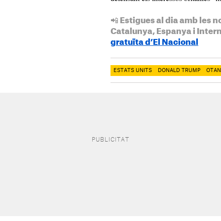
📲 Estigues al dia amb les n
Catalunya, Espanya i Inter
gratuïta d’El Nacional
ESTATS UNITS
DONALD TRUMP
OTAN