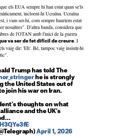
 que els EUA sempre hi han estat quan se'ls
omàticament, incloent-hi Ucraïna. Ucraïna
est, i vam ser-hi, com sempre hauríem estat
 per nosaltres". D'altra banda, considera que
bres de l'OTAN amb l'inici de la guerra
. I
que va ser de fet difícil de creure
s vaig dir: 'Eh'. Bé, tampoc vaig insistir-hi
tic".
ald Trump has told The
or_stringer
he is strongly
g the United States out of
 to join his war on Iran.
dent's thoughts on what
 alliance and the UK's
end…
IrH3QYe3fE
(@Telegraph)
April 1, 2026