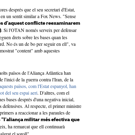
ores després que el seu secretari d'Estat,
 en un sentit similar a Fox News. "Sense
s d'aquest conflicte reexaminarem
. Si l'OTAN només serveix per defensar
)
guen drets sobre les bases quan les
d. No és un de bo per seguir en ell", va
 mostrat "content" amb aquestes
molts països de l'Aliança Atlàntica han
 l'inici de la guerra contra l'Iran, de la
quests països, com l'Estat espanyol, han
tot del seu espai aeri
. D'altres, com el
es bases després d'una negativa inicial,
defensives. Al respecte, el primer ministre
 primers a reaccionar a les paraules de
 "l'aliança militar més efectiva que
eix, ha remarcat que ell continuarà
algrat el soroll".