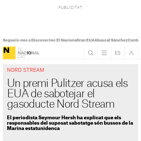
Segueix-nos a Discover
Joc El Nacional
Iran EUA
Abascal Sánchez
Control
NORD STREAM
Un premi Pulitzer acusa els
EUA de sabotejar el
gasoducte Nord Stream
El periodista Seymour Hersh ha explicat que els
responsables del suposat sabotatge són bussos de la
Marina estatunidenca