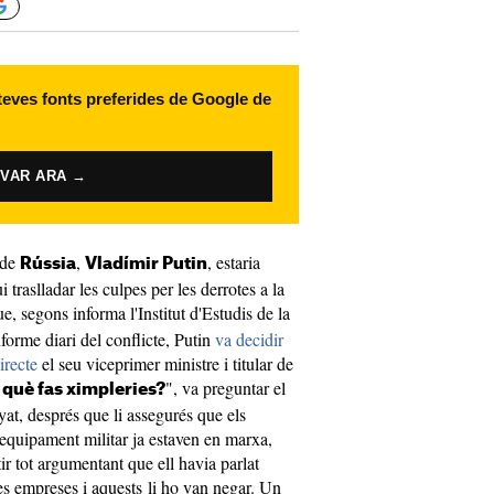
 teves fonts preferides de Google de
IVAR ARA →
 de
,
, estaria
Rússia
Vladímir Putin
traslladar les culpes per les derrotes a la
ue, segons informa l'Institut d'Estudis de la
forme diari del conflicte, Putin
va decidir
irecte
el seu viceprimer ministre i titular de
", va preguntar el
 què fas ximpleries?
at, després que li assegurés que els
 equipament militar ja estaven en marxa,
r tot argumentant que ell havia parlat
es empreses i aquests li ho van negar. Un