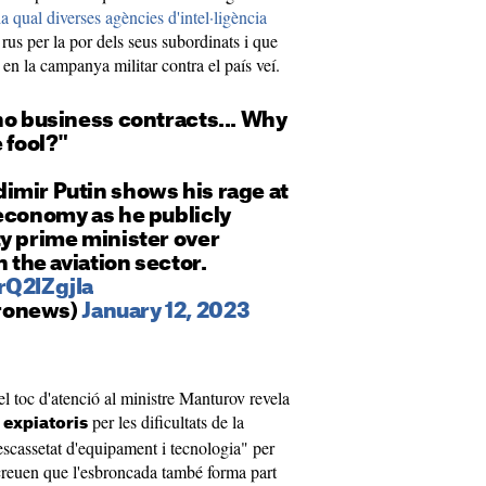
a qual diverses agències d'intel·ligència
 rus per la por dels seus subordinats i que
 en la campanya militar contra el país veí.
no business contracts... Why
 fool?"
dimir Putin shows his rage at
 economy as he publicly
y prime minister over
n the aviation sector.
rQ2IZgjIa
ronews)
January 12, 2023
l toc d'atenció al ministre Manturov revela
per les dificultats de la
 expiatoris
l'escassetat d'equipament i tecnologia" per
 creuen que l'esbroncada també forma part