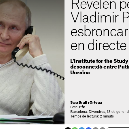
Revelen p
Vladímir P
esbroncar
en directe
L'Institute for the Study
desconnexió entre Putin i
Ucraïna
Sara Brull i Ortega
Foto:
Efe
Barcelona. Divendres, 13 de gener d
Temps de lectura: 2 minuts