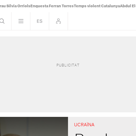
rau Sílvia Orriols
Enquesta Ferran Torres
Temps violent Catalunya
Abdul E
UCRAÏNA