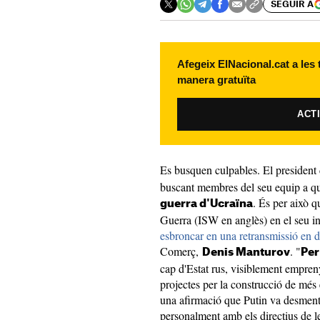
SEGUIR A
Afegeix ElNacional.cat a les
manera gratuïta
ACT
Es busquen culpables. El president
buscant membres del seu equip a qui 
. És per això q
guerra d'Ucraïna
Guerra (ISW en anglès) en el seu in
esbroncar en una retransmissió en d
Comerç,
. "
Denis Manturov
Per
cap d'Estat rus, visiblement empreny
projectes per la construcció de més
una afirmació que Putin va desmenti
personalment amb els directius de l