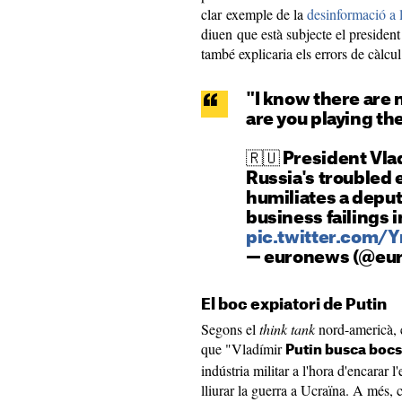
clar exemple de la
desinformació a l
diuen que està subjecte el president
també explicaria els errors de càlcul
"I know there are 
are you playing the
🇷🇺 President Vla
Russia's troubled
humiliates a deput
business failings i
pic.twitter.com/Y
— euronews (@eu
El boc expiatori de Putin
Segons el
think tank
nord-americà, e
que "Vladímir
Putin busca bocs
indústria militar a l'hora d'encarar 
lliurar la guerra a Ucraïna. A més,