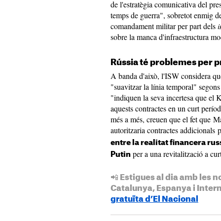
de l'estratègia comunicativa del pre
temps de guerra", sobretot enmig de l
comandament militar per part dels
i
sobre la manca d'infraestructura mo
Rússia té problemes per 
A banda d'això, l'ISW considera que
"suavitzar la línia temporal" segons
"indiquen la seva incertesa que el K
aquests contractes en un curt períod
més a més, creuen que el fet que Ma
autoritzaria contractes addicionals 
entre la realitat financera rus
per a una revitalització a curt
Putin
📲 Estigues al dia amb les n
Catalunya, Espanya i Inter
gratuïta d’El Nacional