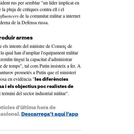
sident rus per semblar "un líder implicat en
a pluja de crítiques contra ell i el
nfluencers
de la comunitat militar a internet
derna de la Defensa russa.
produir armes
 els intents del ministre de Comerç de
 la qual han d'ampliar l'equipament militar
remlin tingui la capacitat d'administrar
e de temps", tal com Putin insisteix a fer. A
nturov prometés a Putin que el ministeri
posa en evidència "
les diferències
sa i els objectius poc realistes de
 termini del sector industrial militar".
otícies d’última hora de
nacional.
Descarrega’t aquí l’app