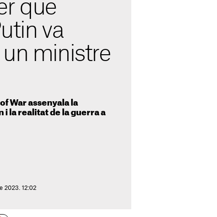
er què
utin va
 un ministre
 of War assenyala la
 la realitat de la guerra a
e 2023. 12:02