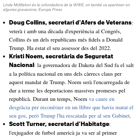
Linda McMahon és la cofundadora de la WWE, on també va aparèixer en
algunes gravacions. Europa Press
:
Doug Collins, secretari d'Afers de Veterans
veterà i amb una dècada d'experiència al Congrés,
Collins és un dels republicans més fidels a Donald
Trump. Ha estat el seu assessor des del 2022.
Kristi Noem, secretària de Seguretat
: la governadora de Dakota del Sud fa el salt
Nacional
a la política nacional en uns dels càrrecs claus per
aquest mandat de Trump. Noem serà l'encarregada de
dur a terme les deportacions massives promeses pel
republicà. Durant un temps, Noem
va caure en
desgràcia per reconèixer en un llibre que havia matat el
seu gos, però Trump l'ha rescatada per al seu Gabinet
.
:
Scott Turner, secretari d'Habitatge
l'exjugador de futbol americà ja va ser al primer