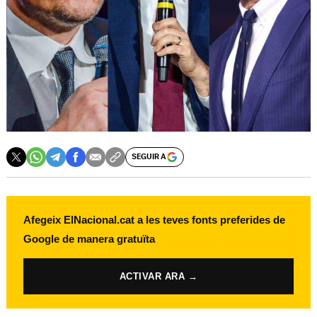
SEGUIR A
Afegeix ElNacional.cat a les teves fonts preferides de
Google de manera gratuïta
ACTIVAR ARA →