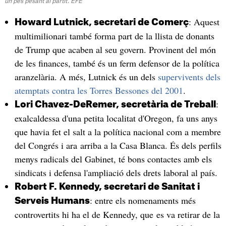
un pes pesant al partit. EFE
: Aquest
Howard Lutnick, secretari de Comerç
multimilionari també forma part de la llista de donants
de Trump que acaben al seu govern. Provinent del món
de les finances, també és un ferm defensor de la política
aranzelària. A més, Lutnick és un dels
supervivents dels
atemptats contra les Torres Bessones del 2001
.
:
Lori Chavez-DeRemer, secretària de Treball
exalcaldessa d'una petita localitat d'Oregon, fa uns anys
que havia fet el salt a la política nacional com a membre
del Congrés i ara arriba a la Casa Blanca. És dels perfils
menys radicals del Gabinet, té bons contactes amb els
sindicats i defensa l'ampliació dels drets laboral al país.
Robert F. Kennedy, secretari de Sanitat i
: entre els nomenaments més
Serveis Humans
controvertits hi ha el de Kennedy, que es va retirar de la