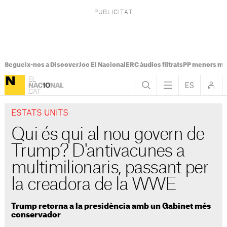
Segueix-nos a Discover
Joc El Nacional
ERC àudios filtrats
PP menors mi
ESTATS UNITS
Qui és qui al nou govern de
Trump? D'antivacunes a
multimilionaris, passant per
la creadora de la WWE
Trump retorna a la presidència amb un Gabinet més
conservador