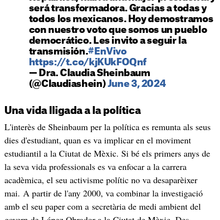
será transformadora. Gracias a todas y
todos los mexicanos. Hoy demostramos
con nuestro voto que somos un pueblo
democrático. Les invito a seguir la
transmisión.
#EnVivo
https://t.co/kjKUkFOQnf
— Dra. Claudia Sheinbaum
(@Claudiashein)
June 3, 2024
Una vida lligada a la política
L'interès de Sheinbaum per la política es remunta als seus
dies d'estudiant, quan es va implicar en el moviment
estudiantil a la Ciutat de Mèxic. Si bé els primers anys de
la seva vida professionals es va enfocar a la carrera
acadèmica, el seu activisme polític no va desaparèixer
mai. A partir de l'any 2000, va combinar la investigació
amb el seu paper com a secretària de medi ambient del
govern de López Obrador a la Ciutat de Mèxic. Des