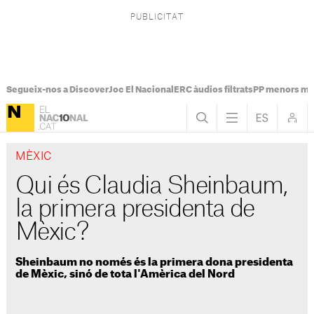
Segueix-nos a Discover
Joc El Nacional
ERC àudios filtrats
PP menors mi
MÈXIC
Qui és Claudia Sheinbaum,
la primera presidenta de
Mèxic?
Sheinbaum no només és la primera dona presidenta
de Mèxic, sinó de tota l'Amèrica del Nord