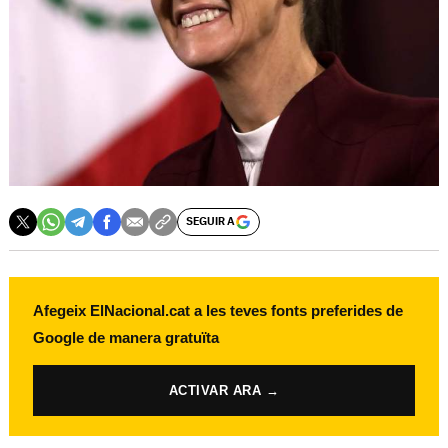
SEGUIR A
Afegeix ElNacional.cat a les teves fonts preferides de
Google de manera gratuïta
ACTIVAR ARA →