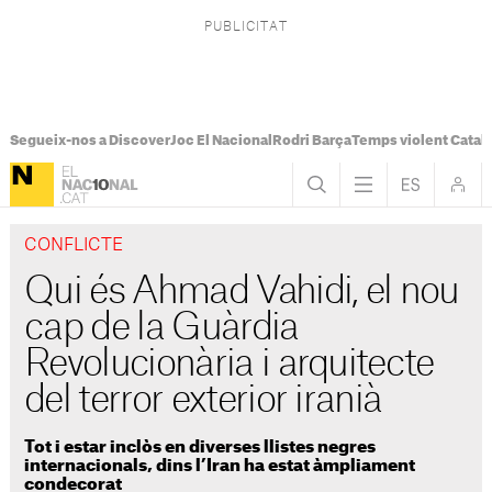
Segueix-nos a Discover
Joc El Nacional
Rodri Barça
Temps violent Catal
CONFLICTE
Qui és Ahmad Vahidi, el nou
cap de la Guàrdia
Revolucionària i arquitecte
del terror exterior iranià
Tot i estar inclòs en diverses llistes negres
internacionals, dins l’Iran ha estat àmpliament
condecorat