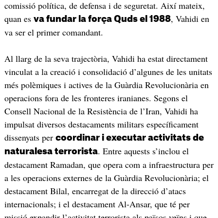
comissió política, de defensa i de seguretat. Així mateix,
quan es
, Vahidi en
va fundar la força Quds el 1988
va ser el primer comandant.
Al llarg de la seva trajectòria, Vahidi ha estat directament
vinculat a la creació i consolidació d’algunes de les unitats
més polèmiques i actives de la Guàrdia Revolucionària en
operacions fora de les fronteres iranianes. Segons el
Consell Nacional de la Resistència de l’Iran, Vahidi ha
impulsat diversos destacaments militars específicament
dissenyats per
coordinar i executar activitats de
. Entre aquests s’inclou el
naturalesa terrorista
destacament Ramadan, que opera com a infraestructura per
a les operacions externes de la Guàrdia Revolucionària; el
destacament Bilal, encarregat de la direcció d’atacs
internacionals; i el destacament Al-Ansar, que té per
missió expandir l’activitat terrorista als països veïns i que,