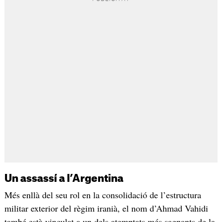
Un assassí a l’Argentina
Més enllà del seu rol en la consolidació de l’estructura
militar exterior del règim iranià, el nom d’Ahmad Vahidi
també està vinculat a un dels atemptats més sagnants de la