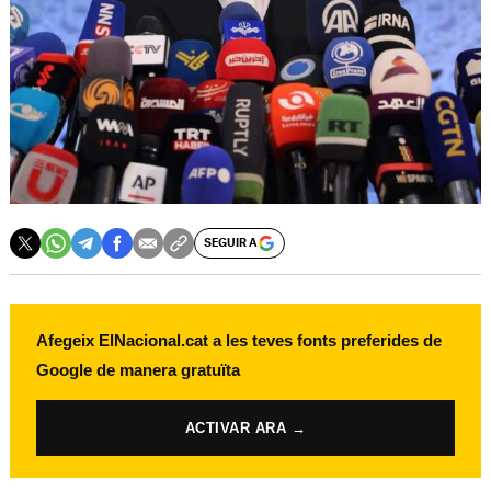
SEGUIR A
Afegeix ElNacional.cat a les teves fonts preferides de
Google de manera gratuïta
ACTIVAR ARA →