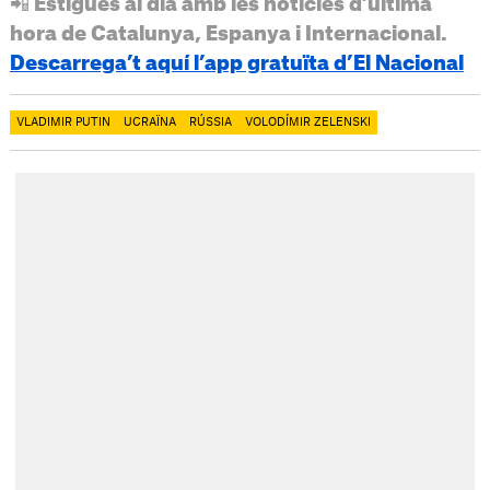
📲 Estigues al dia amb les notícies d’última
hora de Catalunya, Espanya i Internacional.
Descarrega’t aquí l’app gratuïta d’El Nacional
VLADIMIR PUTIN
UCRAÏNA
RÚSSIA
VOLODÍMIR ZELENSKI