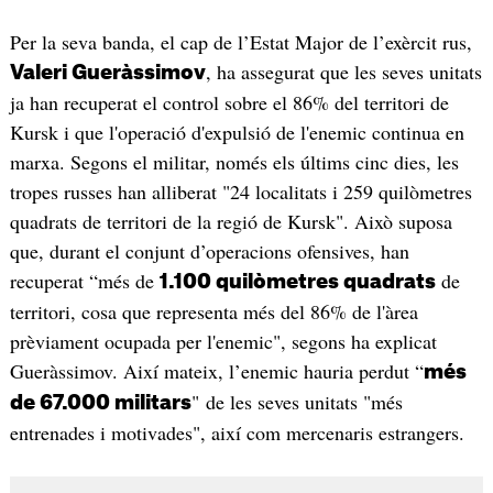
Per la seva banda, el cap de l’Estat Major de l’exèrcit rus,
, ha assegurat que les seves unitats
Valeri Gueràssimov
ja han recuperat el control sobre el 86% del territori de
Kursk i que l'operació d'expulsió de l'enemic continua en
marxa. Segons el militar, només els últims cinc dies, les
tropes russes han alliberat "24 localitats i 259 quilòmetres
quadrats de territori de la regió de Kursk". Això suposa
que, durant el conjunt d’operacions ofensives, han
recuperat “més de
de
1.100 quilòmetres quadrats
territori, cosa que representa més del 86% de l'àrea
prèviament ocupada per l'enemic", segons ha explicat
Gueràssimov. Així mateix, l’enemic hauria perdut “
més
" de les seves unitats "més
de 67.000 militars
entrenades i motivades", així com mercenaris estrangers.