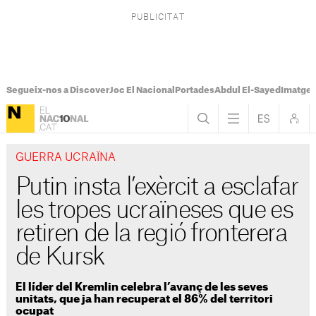
Segueix-nos a Discover
Joc El Nacional
Portades
Abdul El-Sayed
Imatges
GUERRA UCRAÏNA
Putin insta l’exèrcit a esclafar
les tropes ucraïneses que es
retiren de la regió fronterera
de Kursk
El líder del Kremlin celebra l’avanç de les seves
unitats, que ja han recuperat el 86% del territori
ocupat