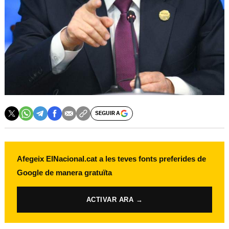
SEGUIR A
Afegeix ElNacional.cat a les teves fonts preferides de
Google de manera gratuïta
ACTIVAR ARA →