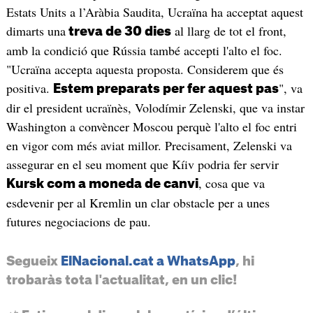
Estats Units a l’Aràbia Saudita, Ucraïna ha acceptat aquest
dimarts una
al llarg de tot el front,
treva de 30 dies
amb la condició que Rússia també accepti l'alto el foc.
"Ucraïna accepta aquesta proposta. Considerem que és
positiva.
", va
Estem preparats per fer aquest pas
dir el president ucraïnès, Volodímir Zelenski, que va instar
Washington a convèncer Moscou perquè l'alto el foc entri
en vigor com més aviat millor. Precisament, Zelenski va
assegurar en el seu moment que Kíiv podria fer servir
, cosa que va
Kursk com a moneda de canvi
esdevenir per al Kremlin un clar obstacle per a unes
futures negociacions de pau.
Segueix
ElNacional.cat a WhatsApp
, hi
trobaràs tota l'actualitat, en un clic!