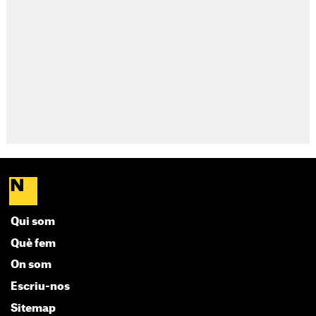
Qui som
Què fem
On som
Escriu-nos
Sitemap