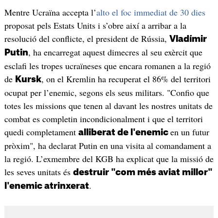
Mentre Ucraïna accepta l’
alto el foc immediat de 30 dies
proposat pels Estats Units i s’obre així a arribar a la
resolució del conflicte, el president de Rússia,
Vladímir
, ha encarregat aquest dimecres al seu exèrcit que
Putin
esclafi les tropes ucraïneses que encara romanen a la regió
de
, on el Kremlin ha recuperat el 86% del territori
Kursk
ocupat per l’enemic, segons els seus militars. "Confio que
totes les missions que tenen al davant les nostres unitats de
combat es completin incondicionalment i que el territori
quedi completament
en un futur
alliberat de l'enemic
pròxim", ha declarat Putin en una visita al comandament a
la regió. L’exmembre del KGB ha explicat que la missió de
les seves unitats és
destruir "com més aviat millor"
.
l'enemic atrinxerat