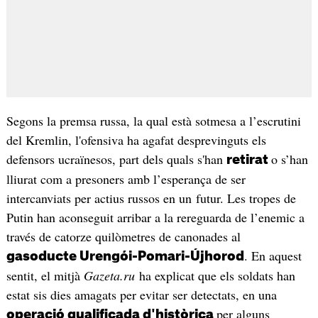
Segons la premsa russa, la qual està sotmesa a l’escrutini
del Kremlin, l'ofensiva ha agafat desprevinguts els
defensors ucraïnesos, part dels quals s'han
o s’han
retirat
lliurat com a presoners amb l’esperança de ser
intercanviats per actius russos en un futur. Les tropes de
Putin han aconseguit arribar a la rereguarda de l’enemic a
través de catorze quilòmetres de canonades al
. En aquest
gasoducte Urengói-Pomari-Újhorod
sentit, el mitjà
Gazeta.ru
ha explicat que els soldats han
estat sis dies amagats per evitar ser detectats, en una
per alguns
operació qualificada d'històrica