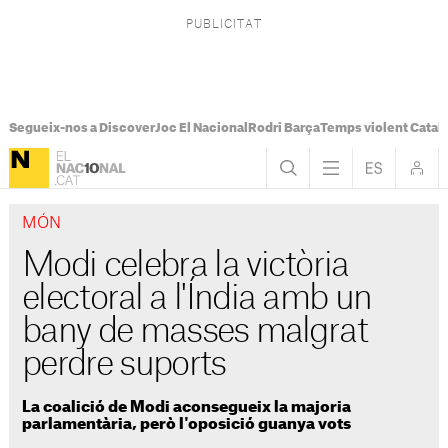
Segueix-nos a Discover
Joc El Nacional
Rodri Barça
Temps violent Catal
MÓN
Modi celebra la victòria
electoral a l'Índia amb un
bany de masses malgrat
perdre suports
La coalició de Modi aconsegueix la majoria
parlamentària, però l'oposició guanya vots