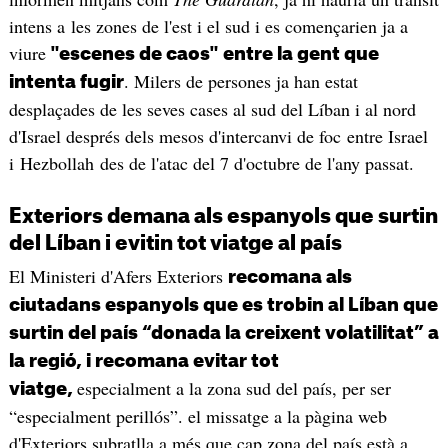
intens a les zones de l'est i el sud i es començarien ja a
viure
"escenes de caos" entre la gent que
. Milers de persones ja han estat
intenta fugir
desplaçades de les seves cases al sud del Líban i al nord
d'Israel després dels mesos d'intercanvi de foc entre Israel
i Hezbollah des de l'atac del 7 d'octubre de l'any passat.
Exteriors demana als espanyols que surtin
del Líban i evitin tot viatge al país
El Ministeri d'Afers Exteriors
recomana als
ciutadans espanyols que es trobin al Líban que
surtin del país “donada la creixent volatilitat” a
la regió, i recomana evitar tot
especialment a la zona sud del país, per ser
viatge,
“especialment perillós”. el missatge a la pàgina web
d'Exteriors subratlla a més que cap zona del país està a