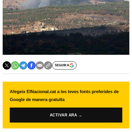
SEGUIR A
Afegeix ElNacional.cat a les teves fonts preferides de
Google de manera gratuïta
ACTIVAR ARA →