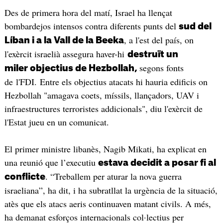
Des de primera hora del matí, Israel ha llençat
bombardejos intensos contra diferents punts del
sud del
, a l'est del país, on
Líban i a la Vall de la Beeka
l'exèrcit israelià assegura haver-hi
destruït un
segons fonts
miler objectius de Hezbollah,
de l'FDI. Entre els objectius atacats hi hauria edificis on
Hezbollah "amagava coets, míssils, llançadors, UAV i
infraestructures terroristes addicionals", diu l'exèrcit de
l'Estat jueu en un comunicat.
El primer ministre libanès, Nagib Mikati, ha explicat en
una reunió que l’executiu
estava decidit a posar fi al
. “Treballem per aturar la nova guerra
conflicte
israeliana”, ha dit, i ha subratllat la urgència de la situació,
atès que els atacs aeris continuaven matant civils. A més,
ha demanat esforços internacionals col·lectius per