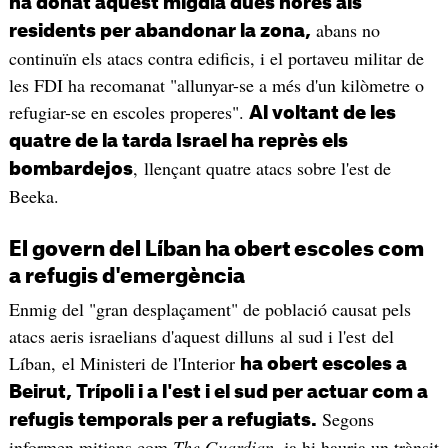
ha donat aquest migdia dues hores als
abans no
residents per abandonar la zona,
continuïn els atacs contra edificis, i el portaveu militar de
les FDI ha recomanat "allunyar-se a més d'un kilòmetre o
refugiar-se en escoles properes".
Al voltant de les
quatre de la tarda Israel ha reprès els
, llençant quatre atacs sobre l'est de
bombardejos
Beeka.
El govern del Líban ha obert escoles com
a refugis d'emergència
Enmig del "gran desplaçament" de població causat pels
atacs aeris israelians d'aquest dilluns al sud i l'est del
Líban, el Ministeri de l'Interior
ha obert escoles a
Beirut, Trípoli i a l'est i el sud per actuar com a
Segons
refugis temporals per a refugiats.
informen mitjans com
The Guardian
, ja hi hauria un trànsit