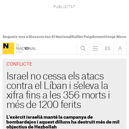
Segueix-nos a Discover
Joc El Nacional
Rufián Puigdemont
Jorge Messi
CONFLICTE
Israel no cessa els atacs
contra el Líban i s'eleva la
xifra fins a les 356 morts i
més de 1200 ferits
L'exèrcit israelià manté la campanya de
bombardejos i aquest dilluns ha destruït més de mil
objectius de Hezbollah