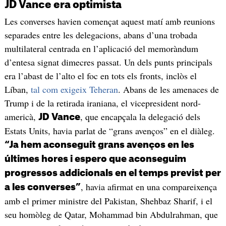
JD Vance era optimista
Les converses havien començat aquest matí amb reunions
separades entre les delegacions, abans d’una trobada
multilateral centrada en l’aplicació del memoràndum
d’entesa signat dimecres passat. Un dels punts principals
era l’abast de l’alto el foc en tots els fronts, inclòs el
Líban,
tal com exigeix Teheran
. Abans de les amenaces de
Trump i de la retirada iraniana, el vicepresident nord-
americà,
, que encapçala la delegació dels
JD Vance
Estats Units, havia parlat de “grans avenços” en el diàleg.
“Ja hem aconseguit grans avenços en les
últimes hores i espero que aconseguim
progressos addicionals en el temps previst per
, havia afirmat en una compareixença
a les converses”
amb el primer ministre del Pakistan, Shehbaz Sharif, i el
seu homòleg de Qatar, Mohammad bin Abdulrahman, que