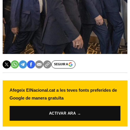
SEGUIR A
Afegeix ElNacional.cat a les teves fonts preferides de
Google de manera gratuïta
ACTIVAR ARA →