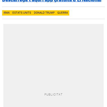
Descarrega’t aquí l’app gratuïta d’El Nacional
IRAN
ESTATS UNITS
DONALD TRUMP
GUERRA