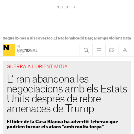
Segueix-nos a Discover
Joc El Nacional
Rodri Barça
Temps violent Catal
GUERRA A L'ORIENT MITJÀ
L’Iran abandona les
negociacions amb els Estats
Units després de rebre
amenaces de Trump
El líder de la Casa Blanca ha advertit Teheran que
podrien tornar els atacs “amb molta força”