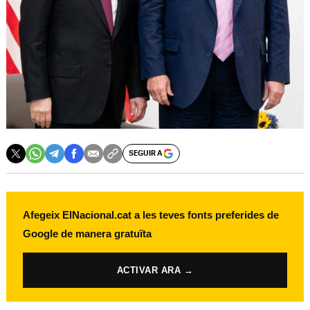
SEGUIR A
Afegeix ElNacional.cat a les teves fonts preferides de
Google de manera gratuïta
ACTIVAR ARA →