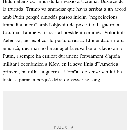
Biden abans de l'inici de la invasió a Ucraïna. Després de
la trucada, Trump va anunciar que havia arribat a un acord
amb Putin perquè ambdós països iniciïn "negociacions
immediatament" amb l'objectiu de posar fi a la guerra a
Ucraïna. També va trucar al president ucraïnès, Volodímir
Zelenski, per explicar la postura russa. El mandatari nord-
americà, que mai no ha amagat la seva bona relació amb
Putin, i sempre ha criticat durament l'enviament d'ajuda
militar i econòmica a Kíev, en la seva línia d'"Amèrica
primer", ha titllat la guerra a Ucraïna de sense sentit i ha
instat a parar-la perquè deixi de vessar-se sang.