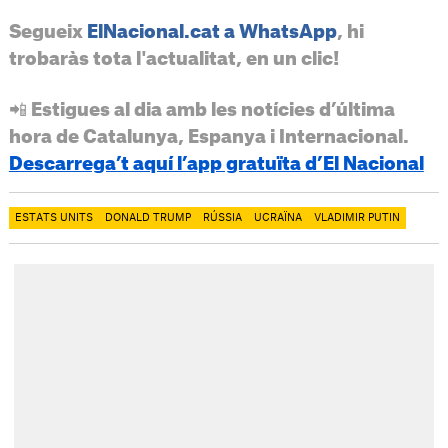
Segueix
ElNacional.cat a WhatsApp
, hi
trobaràs tota l'actualitat, en un clic!
📲 Estigues al dia amb les notícies d’última
hora de Catalunya, Espanya i Internacional.
Descarrega’t aquí l’app gratuïta d’El Nacional
ESTATS UNITS
DONALD TRUMP
RÚSSIA
UCRAÏNA
VLADIMIR PUTIN