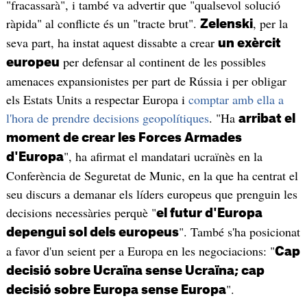
"fracassarà", i també va advertir que "qualsevol solució
ràpida" al conflicte és un "tracte brut".
, per la
Zelenski
seva part, ha instat aquest dissabte a crear
un exèrcit
per defensar al continent de les possibles
europeu
amenaces expansionistes per part de Rússia i per obligar
els Estats Units a respectar Europa i
comptar amb ella a
l'hora de prendre decisions geopolítiques
. "Ha
arribat el
moment de crear les Forces Armades
", ha afirmat el mandatari ucraïnès en la
d'Europa
Conferència de Seguretat de Munic, en la que ha centrat el
seu discurs a demanar els líders europeus que prenguin les
decisions necessàries perquè "
el futur d'Europa
". També s'ha posicionat
depengui sol dels europeus
a favor d'un seient per a Europa en les negociacions: "
Cap
decisió sobre Ucraïna sense Ucraïna; cap
".
decisió sobre Europa sense Europa