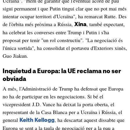
Ucraïna". "Hem de garantir que l'eventual acord de pau
sigui permanent i que Putin tingui clar que no pot mai més
intentar ocupar territori d'Ucraïna", ha remarcat Rutte. Des
de l'òrbita més pròxima a Rússia,
, també expectant,
Xina
ha celebrat les converses entre Trump i Putin i s'ha
proposat per tenir "un rol constructiu". "La negociació és
l'única sortida", ha consolidat el portaveu d'Exteriors xinès,
Guo Jiakun.
Inquietud a Europa: la UE reclama no ser
obviada
A més, l'Administració de Trump ha defensat que Europa
no ha de participar en les negociacions. Si bé el
vicepresident J.D. Vance ha deixat la porta oberta, el
representant de la Casa Blanca per a Ucraïna i Rússia, el
general
, ha descartat aquest dissabte que
Keith Kellogg
Europa se sent a la taula de negociació per a la pau a