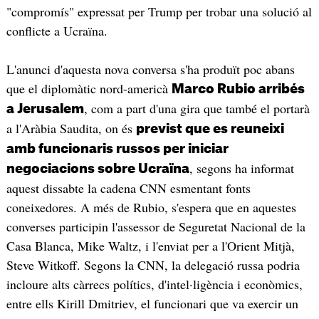
"compromís" expressat per Trump per trobar una solució al
conflicte a Ucraïna.
L'anunci d'aquesta nova conversa s'ha produït poc abans
que el diplomàtic nord-americà
Marco Rubio arribés
, com a part d'una gira que també el portarà
a Jerusalem
a l'Aràbia Saudita, on és
previst que es reuneixi
amb funcionaris russos per iniciar
, segons ha informat
negociacions sobre Ucraïna
aquest dissabte la cadena CNN esmentant fonts
coneixedores. A més de Rubio, s'espera que en aquestes
converses participin l'assessor de Seguretat Nacional de la
Casa Blanca, Mike Waltz, i l'enviat per a l'Orient Mitjà,
Steve Witkoff. Segons la CNN, la delegació russa podria
incloure alts càrrecs polítics, d'intel·ligència i econòmics,
entre ells Kirill Dmitriev, el funcionari que va exercir un