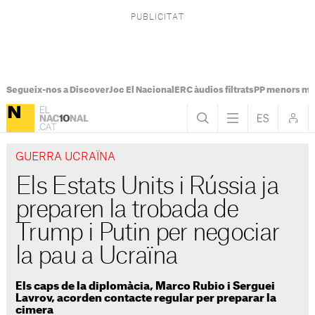
Segueix-nos a Discover
Joc El Nacional
ERC àudios filtrats
PP menors mi
GUERRA UCRAÏNA
Els Estats Units i Rússia ja
preparen la trobada de
Trump i Putin per negociar
la pau a Ucraïna
Els caps de la diplomàcia, Marco Rubio i Serguei
Lavrov, acorden contacte regular per preparar la
cimera