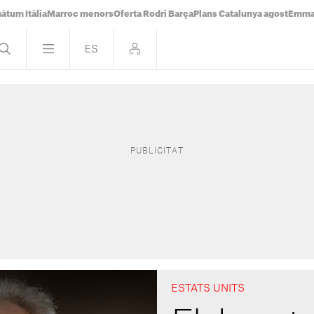
àtum Itàlia
Marroc menors
Oferta Rodri Barça
Plans Catalunya agost
Emma 
ESTATS UNITS