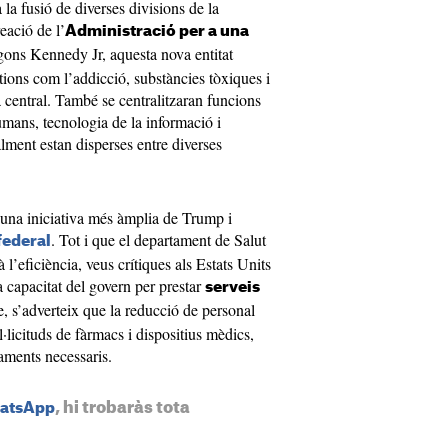
 la fusió de diverses divisions de la
reació de l’
Administració per a una
ns Kennedy Jr, aquesta nova entitat
tions com l’addicció, substàncies tòxiques i
a central. També se centralitzaran funcions
mans, tecnologia de la informació i
alment estan disperses entre diverses
na iniciativa més àmplia de Trump i
. Tot i que el departament de Salut
federal
 l’eficiència, veus crítiques als Estats Units
 capacitat del govern per prestar
serveis
, s’adverteix que la reducció de personal
l·licituds de fàrmacs i dispositius mèdics,
taments necessaris.
, hi trobaràs tota
hatsApp