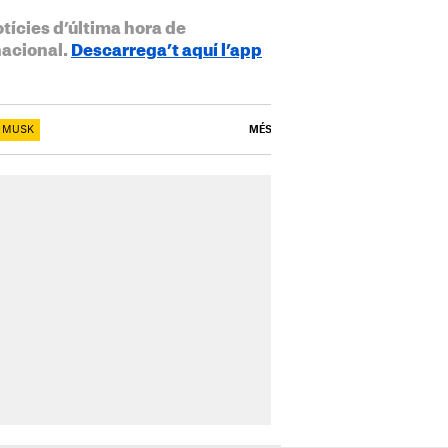
otícies d’última hora de
nacional.
Descarrega’t aquí l’app
 MUSK
MÉS