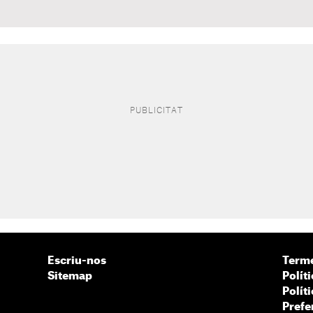
Escriu-nos
Terme
Sitemap
Políti
Polít
Prefe