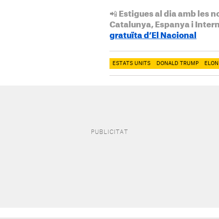
📲 Estigues al dia amb les n
Catalunya, Espanya i Inter
gratuïta d’El Nacional
ESTATS UNITS
DONALD TRUMP
ELON