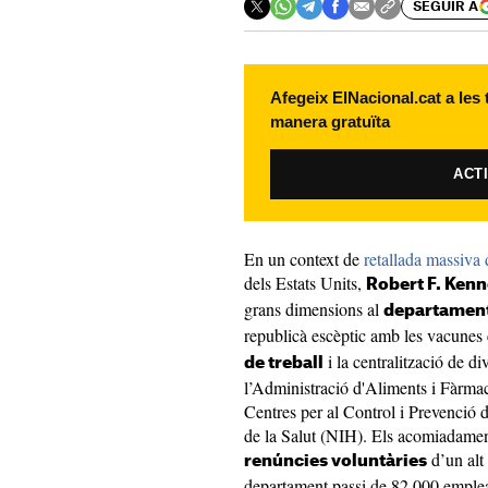
SEGUIR A
Afegeix ElNacional.cat a les
manera gratuïta
ACT
En un context de
retallada massiva 
dels Estats Units,
Robert F. Kenn
grans dimensions al
departament
republicà escèptic amb les vacunes
i la centralització de d
de treball
l’Administració d'Aliments i Fàrmac
Centres per al Control i Prevenció d
de la Salut (NIH). Els acomiadamen
d’un alt
renúncies voluntàries
departament passi de 82.000 emple