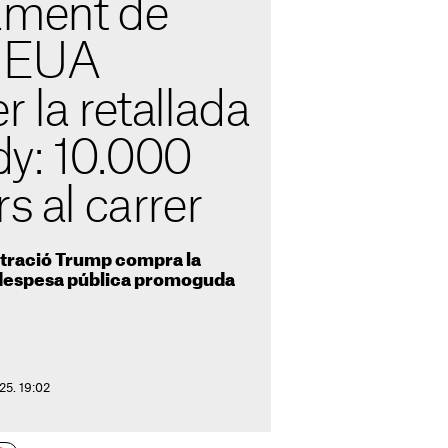
ament de
s EUA
r la retallada
y: 10.000
s al carrer
istració Trump compra la
a despesa pública promoguda
25. 19:02