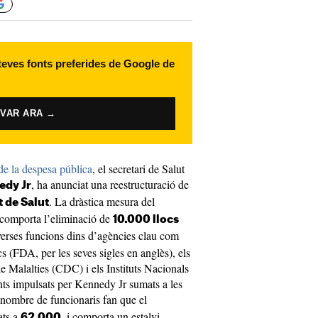
 teves fonts preferides de Google de
IVAR ARA →
de la despesa pública
, el secretari de Salut
, ha anunciat una reestructuració de
edy Jr
. La dràstica mesura del
 de Salut
 comporta l’eliminació de
10.000 llocs
iverses funcions dins d’agències clau com
s (FDA, per les seves sigles en anglès), els
e Malalties (CDC) i els Instituts Nacionals
ts impulsats per Kennedy Jr sumats a les
 nombre de funcionaris fan que el
ats a
, i comporta un estalvi
62.000