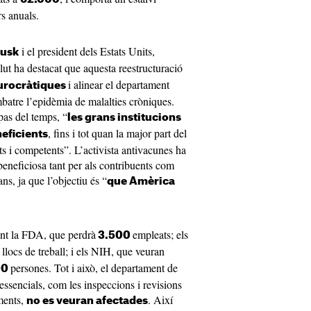
s anuals.
i el president dels Estats Units,
Musk
alut ha destacat que aquesta reestructuració
i alinear el departament
burocràtiques
batre l’epidèmia de malalties cròniques.
pas del temps, “
les grans institucions
, fins i tot quan la major part del
eficients
ts i competents”. L’activista antivacunes ha
beneficiosa tant per als contribuents com
ns, ja que l’objectiu és “
que Amèrica
ent la FDA, que perdrà
empleats; els
3.500
llocs de treball; i els NIH, que veuran
0
persones. Tot i això, el departament de
00
essencials, com les inspeccions i revisions
iments,
. Així
no es veuran afectades