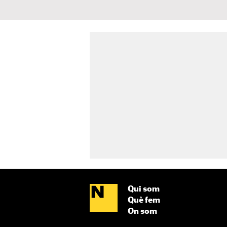
Qui som
Què fem
On som