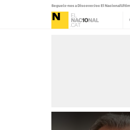
Segueix-nos a Discover
Joc El Nacional
Ultim