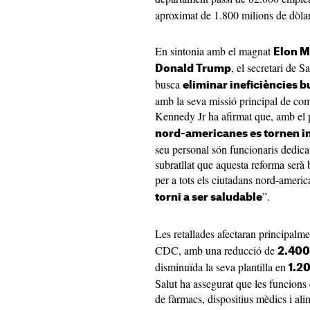
aproximat de 1.800 milions de dòlar
En sintonia amb el magnat
Elon 
, el secretari de S
Donald Trump
busca
eliminar ineficiències 
amb la seva missió principal de com
Kennedy Jr ha afirmat que, amb el 
nord-americanes es tornen in
seu personal són funcionaris dedica
subratllat que aquesta reforma serà 
per a tots els ciutadans nord-america
”.
torni a ser saludable
Les retallades afectaran principalm
CDC, amb una reducció de
2.40
disminuïda la seva plantilla en
1.2
Salut ha assegurat que les funcions 
de fàrmacs, dispositius mèdics i al