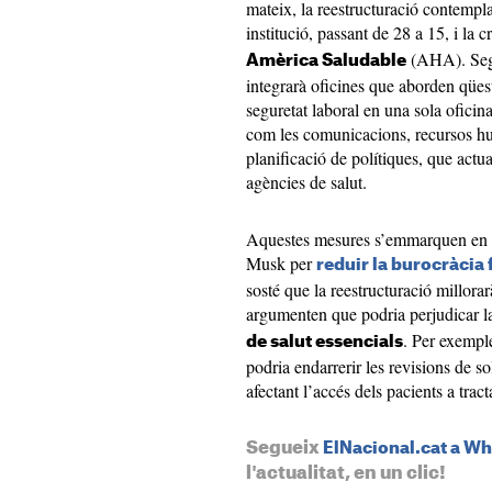
mateix, la reestructuració contempla
institució, passant de 28 a 15, i la c
(AHA). Sego
Amèrica Saludable
integrarà oficines que aborden qües
seguretat laboral en una sola oficin
com les comunicacions, recursos hu
planificació de polítiques, que actu
agències de salut.
Aquestes mesures s’emmarquen en u
Musk per
reduir la burocràcia 
sosté que la reestructuració millorarà
argumenten que podria perjudicar la
. Per exemple
de salut essencials
podria endarrerir les revisions de so
afectant l’accés dels pacients a trac
Segueix
ElNacional.cat a W
l'actualitat, en un clic!