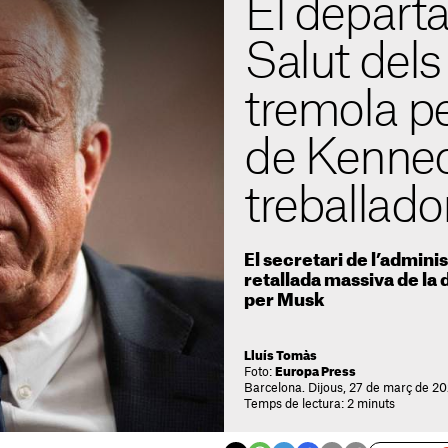
El depart
Salut del
tremola pe
de Kenned
treballador
El secretari de l’admin
retallada massiva de l
per Musk
Lluís Tomàs
Foto:
Europa Press
Barcelona. Dijous, 27 de març de 20
Temps de lectura: 2 minuts