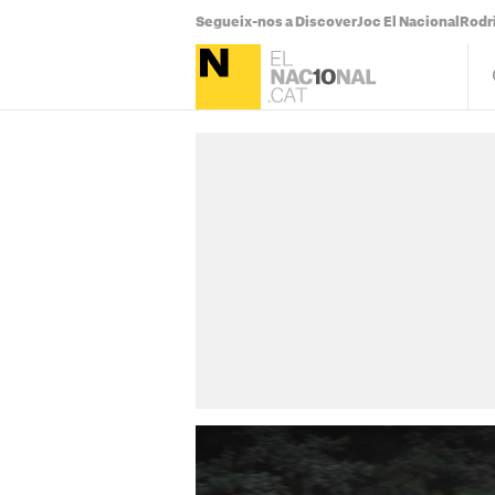
Segueix-nos a Discover
Joc El Nacional
Rodr