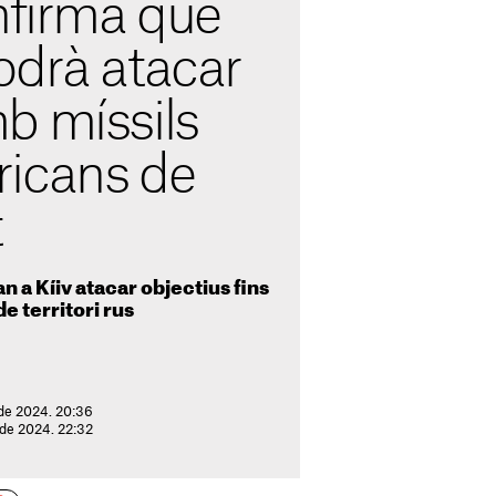
nfirma que
odrà atacar
b míssils
icans de
t
n a Kíiv atacar objectius fins
e territori rus
 de 2024. 20:36
 de 2024. 22:32