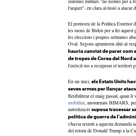
sistemes militars "no només per a fre
l'arquer", en clara al·lusió a atacar
El portaveu de la Política Exterior
les raons de Biden per a fer aquest 
les eleccions i poques setmanes ab
Oval. Segons apuntaven ahir al ves
hauria canviat de parer com a
de tropes de Corea del Nord a
l'exèrcit rus a recuperar el territori
En un inici,
els Estats Units hav
seves armes per llançar atacs 
flexibilitzar el maig passat, quan l
mobilitat
, anomenats HIMARS, per d
autorització
suposa travessar un
política de guerra de l'admin
s'havia resistit a aquesta demanda 
del retorn de Donald Trump a la Ca