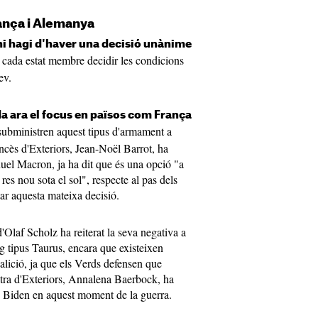
França i Alemanya
hi hagi d'haver una decisió unànime
a cada estat membre decidir les condicions
ev.
da ara el focus en països com França
subministren aquest tipus d'armament a
ncès d'Exteriors, Jean-Noël Barrot, ha
uel Macron, ja ha dit que és una opció "a
res nou sota el sol", respecte al pas dels
ar aquesta mateixa decisió.
'Olaf Scholz ha reiterat la seva negativa a
ng tipus Taurus, encara que existeixen
oalició, ja que els Verds defensen que
stra d'Exteriors, Annalena Baerbock, ha
e Biden en aquest moment de la guerra.