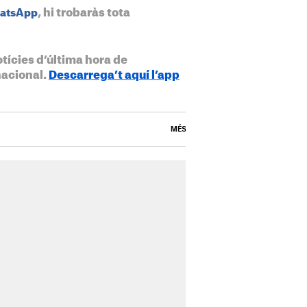
, hi trobaràs tota
hatsApp
otícies d’última hora de
nacional.
Descarrega’t aquí l’app
MÉS