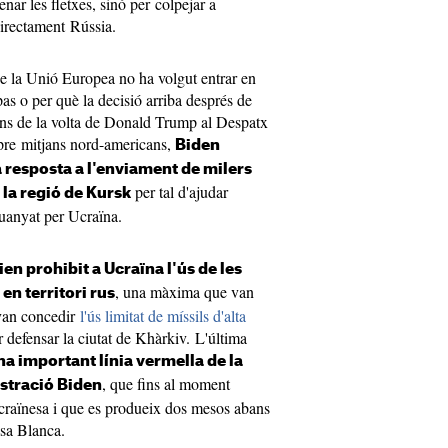
nar les fletxes, sinó per colpejar a
 directament Rússia.
 de la Unió Europea no ha volgut entrar en
pas o per què la decisió arriba després de
ans de la volta de Donald Trump al Despatx
pre mitjans nord-americans,
Biden
 resposta a l'enviament de milers
per tal d'ajudar
 la regió de Kursk
 guanyat per Ucraïna.
ien prohibit a Ucraïna l'ús de les
, una màxima que van
en territori rus
i van concedir
l'ús limitat de míssils d'alta
efensar la ciutat de Khàrkiv. L'última
a important línia vermella de la
, que fins al moment
istració Biden
ucraïnesa i que es produeix dos mesos abans
sa Blanca.