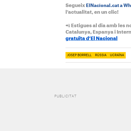
Segueix
ElNacional.cat a W
l'actualitat, en un clic!
📲 Estigues al dia amb les n
Catalunya, Espanya i Inter
gratuïta d’El Nacional
JOSEP BORRELL
RÚSSIA
UCRAÏNA