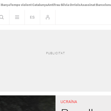
i Barça
Temps violent Catalunya
Antifrau Sílvia Orriols
Asassinat Barcelon
UCRAÏNA