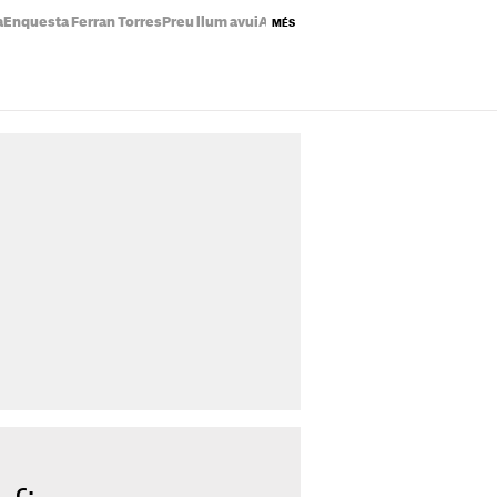
a
Enquesta Ferran Torres
Preu llum avui
Abdul El-Sayed
Incendi pis Badalo
MÉS