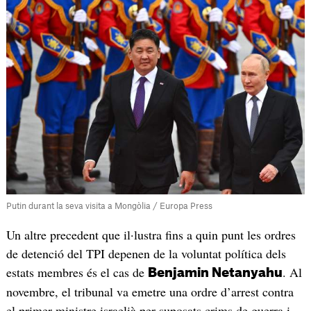
Putin durant la seva visita a Mongòlia / Europa Press
Un altre precedent que il·lustra fins a quin punt les ordres
de detenció del TPI depenen de la voluntat política dels
estats membres és el cas de
. Al
Benjamin Netanyahu
novembre, el tribunal va emetre una ordre d’arrest contra
el primer ministre israelià per suposats crims de guerra i