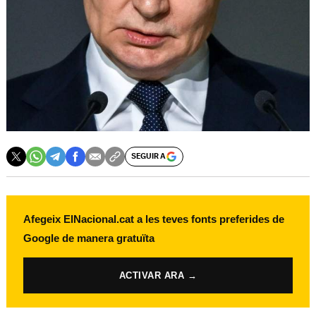
SEGUIR A
Afegeix ElNacional.cat a les teves fonts preferides de
Google de manera gratuïta
ACTIVAR ARA →