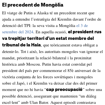
El precedent de Mongòlia
El viatge de Putin a Alaska té un precedent recent que
ajuda a entendre l’estratègia del Kremlin davant l’ordre de
detenció del TPI: la seva visita a Mongòlia
el 3 de
setembre del 2024
. En aquella ocasió,
el president rus
va trepitjar territori d’un estat membre del
, que teòricament estava obligat a
tribunal de la Haia
detenir-lo. Tot i això, les autoritats mongoles van ignorar el
mandat, prioritzant la relació bilateral i la proximitat
històrica amb Moscou. Putin havia estat convidat pel
president del país per commemorar el 85è aniversari de la
victòria conjunta de les forces soviètiques i mongoles
sobre el Japó, i el Kremlin va deixar clar des del primer
moment que no hi havia “
” sobre una
cap preocupació
possible detenció, assegurant que mantenien “un diàleg
excel·lent” amb Ulan Bator. Aquest episodi contrastava