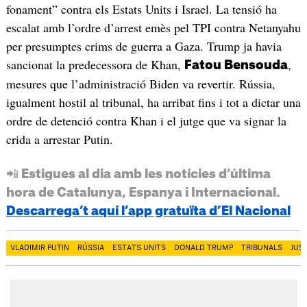
fonament” contra els Estats Units i Israel. La tensió ha
escalat amb l’ordre d’arrest emès pel TPI contra Netanyahu
per presumptes crims de guerra a Gaza. Trump ja havia
sancionat la predecessora de Khan,
,
Fatou Bensouda
mesures que l’administració Biden va revertir. Rússia,
igualment hostil al tribunal, ha arribat fins i tot a dictar una
ordre de detenció contra Khan i el jutge que va signar la
crida a arrestar Putin.
📲 Estigues al dia amb les notícies d’última
hora de Catalunya, Espanya i Internacional.
Descarrega’t aquí l’app gratuïta d’El Nacional
VLADIMIR PUTIN
RÚSSIA
ESTATS UNITS
DONALD TRUMP
TRIBUNALS
JUST