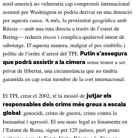
nord-americà no vulneraria cap compromís internacional
assumit per Washington ni podria derivar en una detenció
per aquesta causa. A més, la proximitat geogràfica amb
Rússia —amb una ruta directa a través de l’estret de
Bering— redueix riscos i complica qualsevol intent de
sabotatge. D’aquesta manera, malgrat el pes simbòlic i
polític de l’ordre d’arrest del TPI,
Putin s’assegura
sense temor a ser
que podrà assistir a la cimera
privat de llibertat, una circumstància que no tindria
garantida en cap estat membre de la cort internacional.
El TPI, creat el 2002, té la missió de
jutjar els
responsables dels crims més greus a escala
: genocidi, crims de guerra, crims contra la
global
humanitat i agressió. El seu marc legal es fonamenta en
l’Estatut de Roma, signat per 125 països, però grans
potències com els Estats Units, Rússia o la Xina en