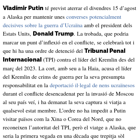
té previst aterrar el divendres 15 d’agost
Vladímir Putin
a Alaska per mantenir unes
converses potencialment
decisives sobre la guerra d’Ucraïna
amb el president dels
Estats Units,
. La trobada, que podria
Donald Trump
marcar un punt d’inflexió en el conflicte, se celebrarà tot i
que hi ha una ordre de detenció del
Tribunal Penal
(TPI) contra el líder del Kremlin des del
Internacional
març del 2023. La cort, amb seu a la Haia, acusa el líder
del Kremlin de crims de guerra per la seva presumpta
responsabilitat en la
deportació il·legal de nens ucraïnesos
durant el conflicte desencadenat per la invasió de Moscou
al seu país veí, i ha demanat la seva captura si viatja a
qualsevol estat membre. L’ordre no ha impedit a Putin
visitar països com la Xina o Corea del Nord, que no
reconeixen l’autoritat del TPI, però el viatge a Alaska, que
seria la primera vegada en una dècada que trepitja sòl