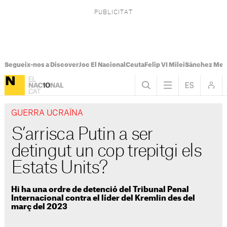
Segueix-nos a Discover
Joc El Nacional
Ceuta
Felip VI Milei
Sánchez Mel
GUERRA UCRAÏNA
S’arrisca Putin a ser
detingut un cop trepitgi els
Estats Units?
Hi ha una ordre de detenció del Tribunal Penal
Internacional contra el líder del Kremlin des del
març del 2023