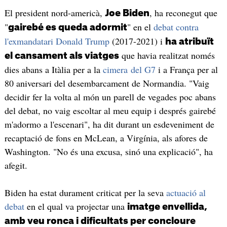
El president nord-americà,
, ha reconegut que
Joe Biden
"
" en el
debat contra
gairebé es queda adormit
l'exmandatari Donald Trump
(2017-2021) i
ha atribuït
que havia realitzat només
el cansament als viatges
dies abans a Itàlia per a la
cimera del G7
i a França per al
80 aniversari del desembarcament de Normandia. "Vaig
decidir fer la volta al món un parell de vegades poc abans
del debat, no vaig escoltar al meu equip i després gairebé
m'adormo a l'escenari", ha dit durant un esdeveniment de
recaptació de fons en McLean, a Virgínia, als afores de
Washington. "No és una excusa, sinó una explicació", ha
afegit.
Biden ha estat durament criticat per la seva
actuació al
debat
en el qual va projectar una
imatge envellida,
amb veu ronca i dificultats per concloure