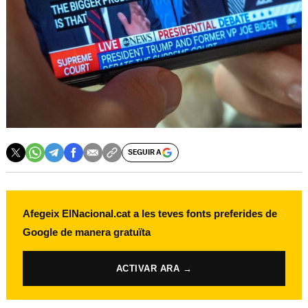
SEGUIR A
Afegeix ElNacional.cat a les teves fonts preferides de
Google de manera gratuïta
ACTIVAR ARA →