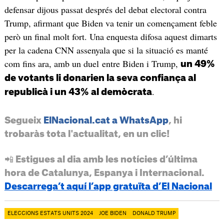
defensar dijous passat després del debat electoral contra
Trump, afirmant que Biden va tenir un començament feble
però un final molt fort. Una enquesta difosa aquest dimarts
per la cadena CNN assenyala que si la situació es manté
com fins ara, amb un duel entre Biden i Trump,
un 49%
de votants li donarien la seva confiança al
.
republicà i un 43% al demòcrata
Segueix
ElNacional.cat a WhatsApp
, hi
trobaràs tota l'actualitat, en un clic!
📲 Estigues al dia amb les notícies d’última
hora de Catalunya, Espanya i Internacional.
Descarrega’t aquí l’app gratuïta d’El Nacional
ELECCIONS ESTATS UNITS 2024
JOE BIDEN
DONALD TRUMP