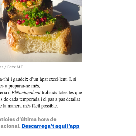
s / Foto: M.T.
-t'hi i gaudeix d’un àpat excel·lent. I, si
ges a preparar-ne més,
ria d'
ElNacional.cat
trobaràs totes les que
cs de cada temporada i el pas a pas detallat
e la manera més fàcil possible.
otícies d’última hora de
nacional.
Descarrega’t aquí l’app