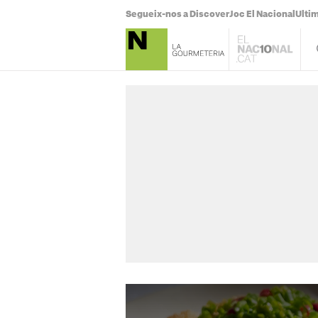
Segueix-nos a Discover
Joc El Nacional
Ultim