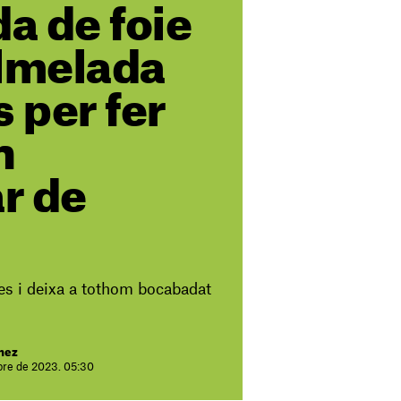
da de foie
lmelada
s per fer
n
r de
 res i deixa a tothom bocabadat
chez
bre de 2023. 05:30