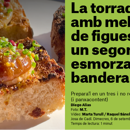
La torra
amb me
de figue
un sego
esmorza
bandera
Prepara'l en un tres i no
(i panxacontent)
Diego Alías
Foto:
M.T.
Vídeo:
Marta Turull / Raquel Sán
Josa de Cadí. Dimecres, 6 de setem
Temps de lectura: 1 minut