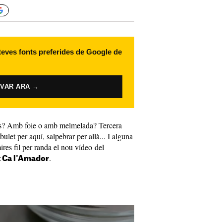
 teves fonts preferides de Google de
IVAR ARA →
ces? Amb foie o amb melmelada? Tercera
bulet per aquí, salpebrar per allà... I alguna
res fil per randa el nou vídeo del
.
t Ca l'Amador