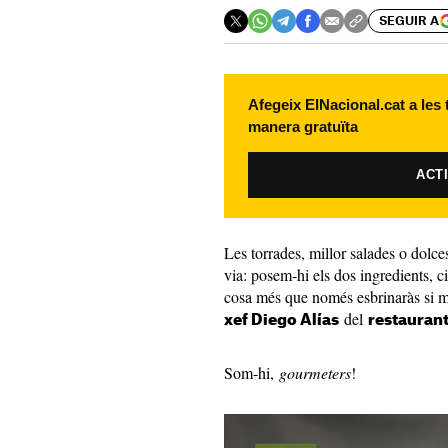
SEGUIR A
Afegeix ElNacional.cat a les
manera gratuïta
ACT
Les torrades, millor salades o dol
via: posem-hi els dos ingredients, ci
cosa més que només esbrinaràs si mi
del
xef Diego Alías
restauran
Som-hi,
gourmeters
!