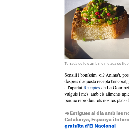
Torrada de foie amb melmelada de figue
Senzill i boníssim, oi? Anima't, posa
després d'aquesta recepta t'encorat
a l'apartat
Receptes
de La Gourmete
vulguis i més, amb els aliments típi
perquè reproduïu els nostres plats d
📲 Estigues al dia amb les n
Catalunya, Espanya i Inter
gratuïta d’El Nacional