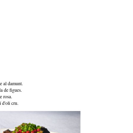
ie al damunt.
da de figues.
re rosa.
í d'oli cru.