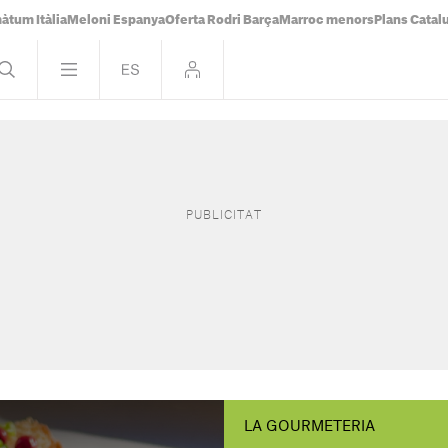
àtum Itàlia
Meloni Espanya
Oferta Rodri Barça
Marroc menors
Plans Catal
LA GOURMETERIA