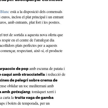
 Blanc
està a la disposició dels comensals
euros, inclou el plat principal i un entrant
uros, amb entrants, plat fort i les postres.
l tret de sortida a aquesta nova oferta que
respir en el centre de l'atrafegat dia
acollidors plats perfectes per a aquests
començar, respectant, això sí, el producte
amb escuma de patata i
arpaccio de pop
i reducció de
 caqui amb stracciatella
xines de pelegrí sobre crema de
sense oblidar un toc mediterrani amb
, tomàquet xerri i
da amb
gotxujang
a carta la
truita vaga de gamba
ps i bolets de temporada, per un