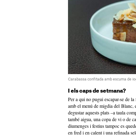
Carabassa confitada amb escuma de iog
I els caps de setmana?
Per a qui no pugui escapar-se de l
amb el menú de migdia del Blanc, el 
degustar aquests plats –a taula comp
també aigua, una copa de vi o de cav
diumenges i festius tampoc es qued
en fred i en calent i una refinada se