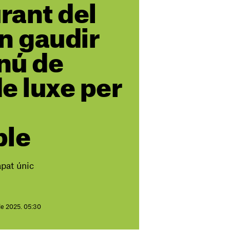
urant del
n gaudir
nú de
e luxe per
ble
àpat únic
de 2025. 05:30