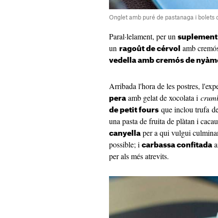
Onglet amb puré de pastanaga i bolets 
Paral·lelament, per un
suplement 
un
amb cremós 
ragoût de cérvol
vedella amb cremós de nyàmer
Arribada l'hora de les postres, l'e
amb gelat de xocolata i
crum
pera
que inclou trufa de
de petit fours
una pasta de fruita de plàtan i caca
per a qui vulgui culmina
canyella
possible; i
a
carbassa confitada
per als més atrevits.