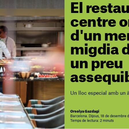
El resta
centre o
d'un me
migdia d
un preu
assequi
Un lloc especial amb un 
Orsolya Gazdagi
Barcelona. Dijous, 18 de desembre 
Temps de lectura: 2 minuts