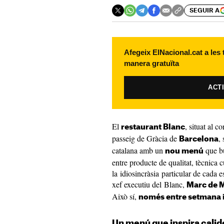
SEGUIR A
Afegeix ElNacional.cat a les
manera gratuïta
ACT
El
, situat al c
restaurant Blanc
passeig de Gràcia de
,
Barcelona
catalana amb un
que bu
nou menú
entre producte de qualitat, tècnica c
la idiosincràsia particular de cada es
xef executiu del Blanc,
Marc de 
Això sí,
només entre setmana 
Un menú que inspira cali