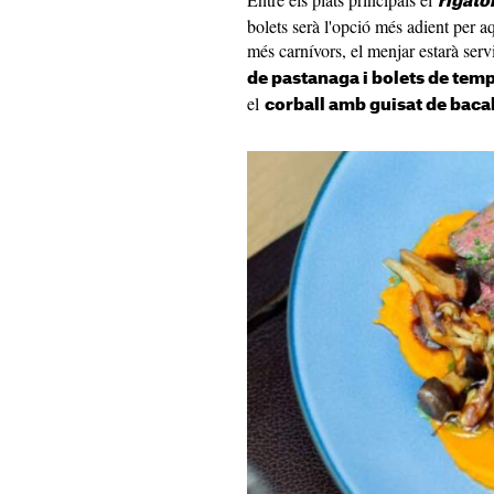
rigato
bolets serà l'opció més adient per a
més carnívors, el menjar estarà servi
de pastanaga i bolets de tem
el
corball amb guisat de baca