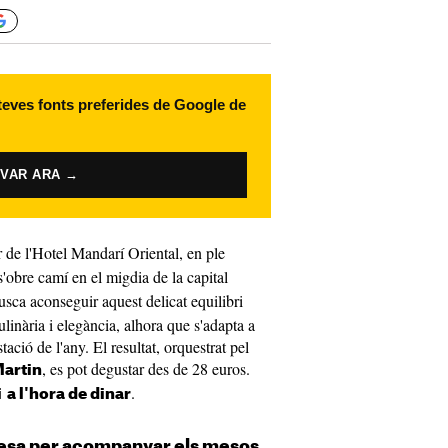
 teves fonts preferides de Google de
IVAR ARA →
or de l'Hotel Mandarí Oriental, en ple
 s'obre camí en el migdia de la capital
sca aconseguir aquest delicat equilibri
ulinària i elegància, alhora que s'adapta a
tació de l'any. El resultat, orquestrat pel
, es pot degustar des de 28 euros.
Martin
.
i
a l'hora de dinar
desa per acompanyar els mesos