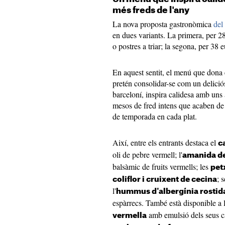
més freds de l'any
La nova proposta gastronòmica
del
en dues variants. La primera, per 28 
o postres a triar; la segona, per 38 e
En aquest sentit, el menú que dona e
pretén consolidar-se com un deliciós 
barceloní, inspira calidesa amb uns 
mesos de fred intens que acaben de 
de temporada en cada plat.
Així, entre els entrants destaca el
c
oli de pebre vermell; l'
amanida de
balsàmic de fruits vermells; les
pet
; 
coliflor i cruixent de cecina
l'
hummus d'albergínia rosti
espàrrecs. També està disponible a l
amb emulsió dels seus ca
vermella