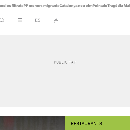
udios filtrats
PP menors migrants
Catalunya nou cim
Peinado
Tragèdia Ma
RESTAURANTS