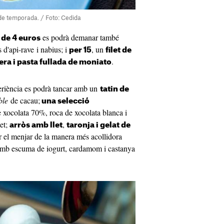
de temporada. / Foto: Cedida
es podrà demanar també
de 4 euros
d'api-rave i nabius; i
, un
per 15
filet de
.
a i pasta fullada de moniato
xperiència es podrà tancar amb un
tatin de
ble
de cacau;
una selecció
 xocolata 70%, roca de xocolata blanca i
uet;
,
arròs amb llet
taronja i gelat de
r el menjar de la manera més acollidora
mb escuma de iogurt, cardamom i castanya