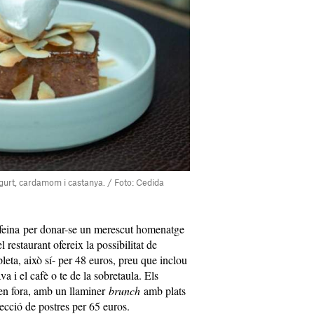
urt, cardamom i castanya. / Foto: Cedida
a feina per donar-se un merescut homenatge
restaurant ofereix la possibilitat de
leta, això sí- per 48 euros, preu que inclou
a i el cafè o te de la sobretaula. Els
en fora, amb un llaminer
brunch
amb plats
lecció de postres per 65 euros.