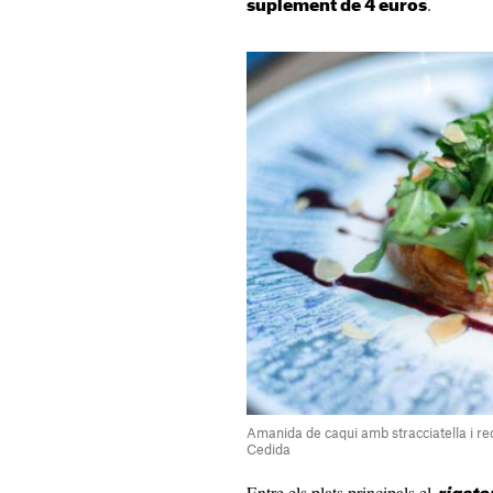
.
suplement de 4 euros
Amanida de caqui amb stracciatella i red
Cedida
Entre els plats principals el