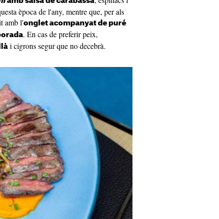
ni
amb salsa de carabassa
questa època de l'any, mentre que, per als
t amb l'
onglet acompanyat de puré
. En cas de preferir peix,
porada
i cigrons segur que no decebrà.
llà