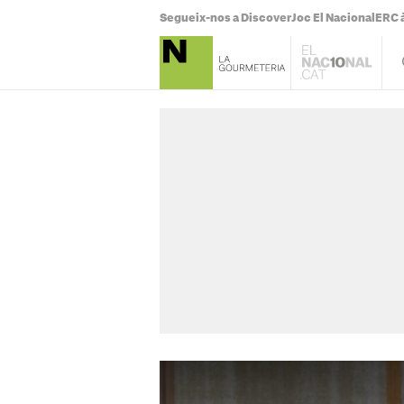
Segueix-nos a Discover
Joc El Nacional
ERC à