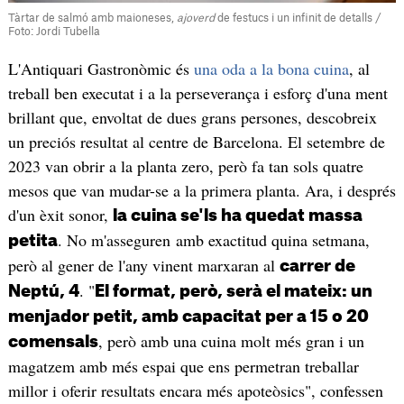
Tàrtar de salmó amb maioneses,
ajoverd
de festucs i un infinit de detalls /
Foto: Jordi Tubella
L'Antiquari Gastronòmic és
una oda a la bona cuina
, al
treball ben executat i a la perseverança i esforç d'una ment
brillant que, envoltat de dues grans persones, descobreix
un preciós resultat al centre de Barcelona. El setembre de
2023 van obrir a la planta zero, però fa tan sols quatre
mesos que van mudar-se a la primera planta. Ara, i després
d'un èxit sonor,
la cuina se'ls ha quedat massa
. No m'asseguren amb exactitud quina setmana,
petita
però al gener de l'any vinent marxaran al
carrer de
. "
Neptú, 4
El format, però, serà el mateix: un
menjador petit, amb capacitat per a 15 o 20
, però amb una cuina molt més gran i un
comensals
magatzem amb més espai que ens permetran treballar
millor i oferir resultats encara més apoteòsics", confessen