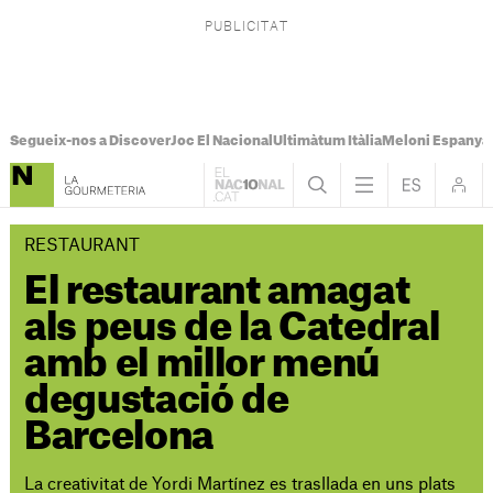
Segueix-nos a Discover
Joc El Nacional
Ultimàtum Itàlia
Meloni Espanya
RESTAURANT
El restaurant amagat
als peus de la Catedral
amb el millor menú
degustació de
Barcelona
La creativitat de Yordi Martínez es trasllada en uns plats