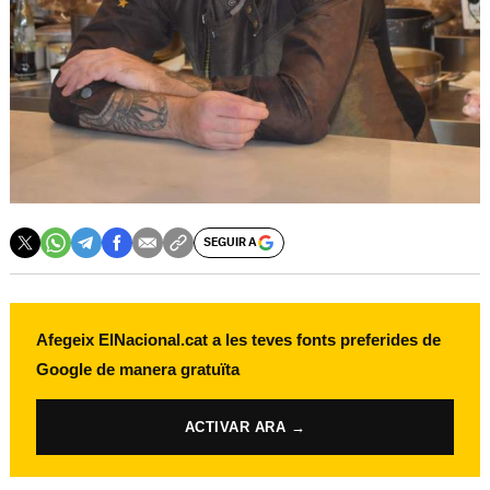
SEGUIR A
Afegeix ElNacional.cat a les teves fonts preferides de
Google de manera gratuïta
ACTIVAR ARA →