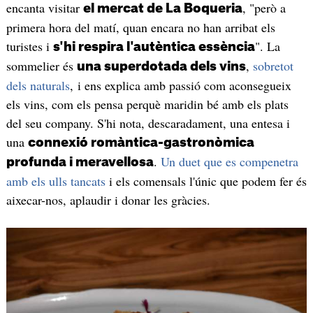
encanta visitar
, "però a
el mercat de La Boqueria
primera hora del matí, quan encara no han arribat els
turistes i
". La
s'hi respira l'autèntica essència
sommelier és
,
sobretot
una superdotada dels vins
dels naturals
, i ens explica amb passió com aconsegueix
els vins, com els pensa perquè maridin bé amb els plats
del seu company. S'hi nota, descaradament, una entesa i
una
connexió romàntica-gastronòmica
.
Un duet que es compenetra
profunda i meravellosa
amb els ulls tancats
i els comensals l'únic que podem fer és
aixecar-nos, aplaudir i donar les gràcies.