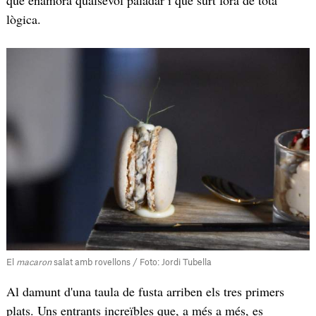
que enamora qualsevol paladar i que surt fora de tota
lògica.
El
macaron
salat amb rovellons / Foto: Jordi Tubella
Al damunt d'una taula de fusta arriben els tres primers
plats. Uns entrants increïbles que, a més a més, es