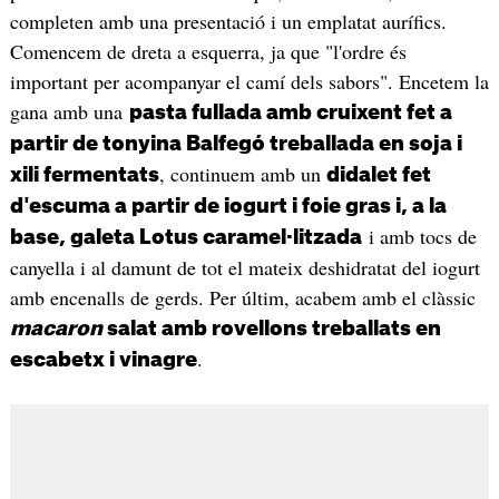
completen amb una presentació i un emplatat aurífics.
Comencem de dreta a esquerra, ja que "l'ordre és
important per acompanyar el camí dels sabors". Encetem la
gana amb una
pasta fullada amb cruixent fet a
partir de tonyina Balfegó treballada en soja i
, continuem amb un
xili fermentats
didalet fet
d'escuma a partir de iogurt i foie gras i, a la
i amb tocs de
base, galeta Lotus caramel·litzada
canyella i al damunt de tot el mateix deshidratat del iogurt
amb encenalls de gerds. Per últim, acabem amb el clàssic
macaron
salat amb rovellons treballats en
.
escabetx i vinagre