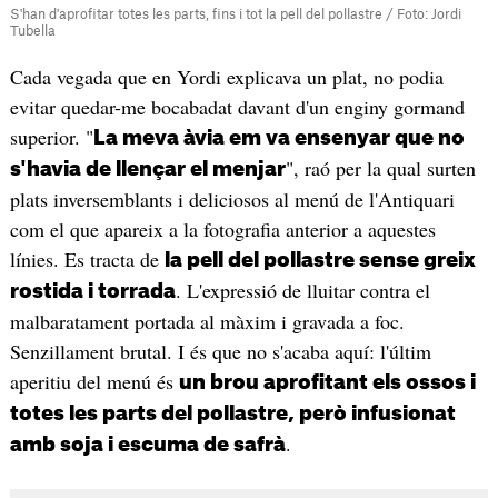
S'han d'aprofitar totes les parts, fins i tot la pell del pollastre / Foto: Jordi
Tubella
Cada vegada que en Yordi explicava un plat, no podia
evitar quedar-me bocabadat davant d'un enginy gormand
superior. "
La meva àvia em va ensenyar que no
", raó per la qual surten
s'havia de llençar el menjar
plats inversemblants i deliciosos al menú de l'Antiquari
com el que apareix a la fotografia anterior a aquestes
línies. Es tracta de
la pell del pollastre sense greix
. L'expressió de lluitar contra el
rostida i torrada
malbaratament portada al màxim i gravada a foc.
Senzillament brutal. I és que no s'acaba aquí: l'últim
aperitiu del menú és
un brou aprofitant els ossos i
totes les parts del pollastre, però infusionat
.
amb soja i escuma de safrà