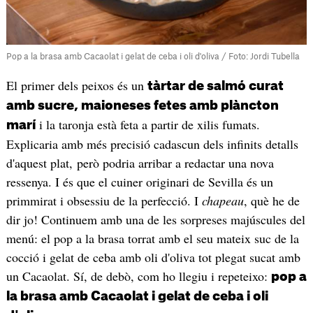
Pop a la brasa amb Cacaolat i gelat de ceba i oli d'oliva / Foto: Jordi Tubella
El primer dels peixos és un
tàrtar de salmó curat
amb sucre, maioneses fetes amb plàncton
i la taronja està feta a partir de xilis fumats.
marí
Explicaria amb més precisió cadascun dels infinits detalls
d'aquest plat, però podria arribar a redactar una nova
ressenya. I és que el cuiner originari de Sevilla és un
primmirat i obsessiu de la perfecció. I
chapeau
, què he de
dir jo! Continuem amb una de les sorpreses majúscules del
menú: el pop a la brasa torrat amb el seu mateix suc de la
cocció i gelat de ceba amb oli d'oliva tot plegat sucat amb
un Cacaolat. Sí, de debò, com ho llegiu i repeteixo:
pop a
la brasa amb Cacaolat i gelat de ceba i oli