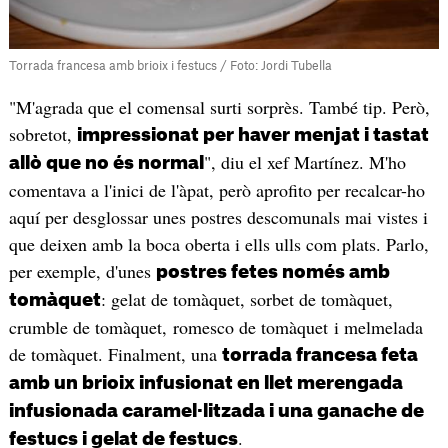
Torrada francesa amb brioix i festucs / Foto: Jordi Tubella
"M'agrada que el comensal surti sorprès. També tip. Però,
sobretot,
impressionat per haver menjat i tastat
", diu el xef Martínez. M'ho
allò que no és normal
comentava a l'inici de l'àpat, però aprofito per recalcar-ho
aquí per desglossar unes postres descomunals mai vistes i
que deixen amb la boca oberta i ells ulls com plats. Parlo,
per exemple, d'unes
postres fetes només amb
: gelat de tomàquet, sorbet de tomàquet,
tomàquet
crumble de tomàquet, romesco de tomàquet i melmelada
de tomàquet. Finalment, una
torrada francesa feta
amb un brioix infusionat en llet merengada
infusionada caramel·litzada i una ganache de
.
festucs i gelat de festucs