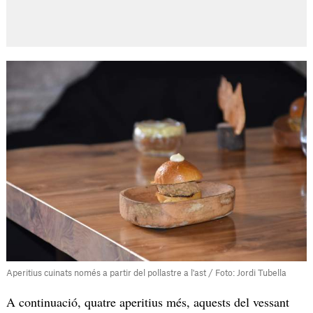
Aperitius cuinats només a partir del pollastre a l'ast / Foto: Jordi Tubella
A continuació, quatre aperitius més, aquests del vessant