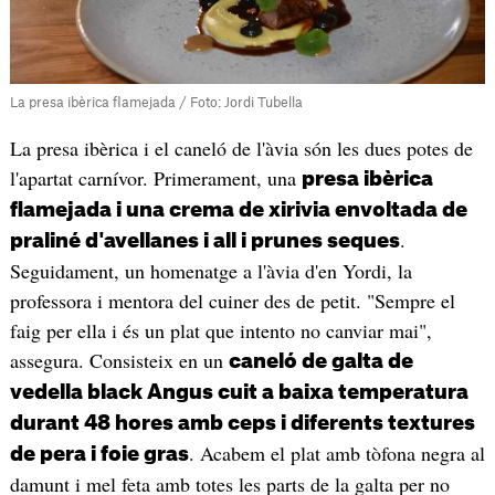
La presa ibèrica flamejada / Foto: Jordi Tubella
La presa ibèrica i el caneló de l'àvia són les dues potes de
l'apartat carnívor. Primerament, una
presa ibèrica
flamejada i una crema de xirivia envoltada de
.
praliné d'avellanes i all i prunes seques
Seguidament, un homenatge a l'àvia d'en Yordi, la
professora i mentora del cuiner des de petit. "Sempre el
faig per ella i és un plat que intento no canviar mai",
assegura. Consisteix en un
caneló de galta de
vedella black Angus cuit a baixa temperatura
durant 48 hores amb ceps i diferents textures
. Acabem el plat amb tòfona negra al
de pera i foie gras
damunt i mel feta amb totes les parts de la galta per no