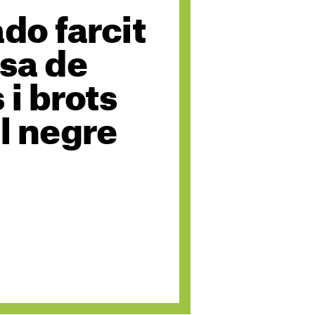
do farcit
sa de
i brots
l negre