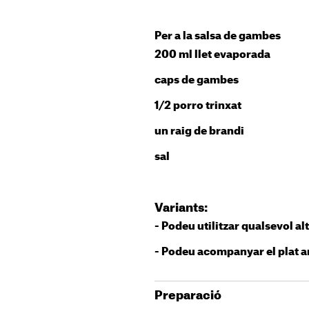
Per a la salsa de gambes
200 ml llet evaporada
caps de gambes
1/2 porro trinxat
un raig de brandi
sal
Variants:
- Podeu utilitzar qualsevol al
- Podeu acompanyar el plat 
Preparació