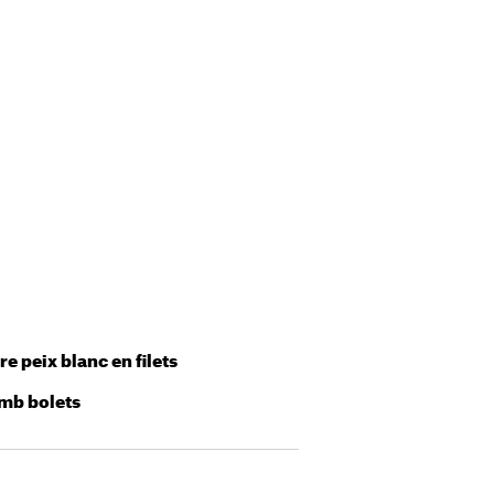
tre peix blanc en filets
amb bolets