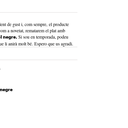
lent de gust i, com sempre, el producte
 com a novetat, rematarem el plat amb
Si sou en temporada, podeu
l negre.
 que li anirà molt bé. Espero que us agradi.
s
s negre