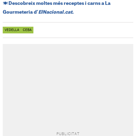
​🍽️​ Descobreix moltes més receptes i carns a La
Gourmeteria d’
ElNacional.cat
.
VEDELLA
CEBA