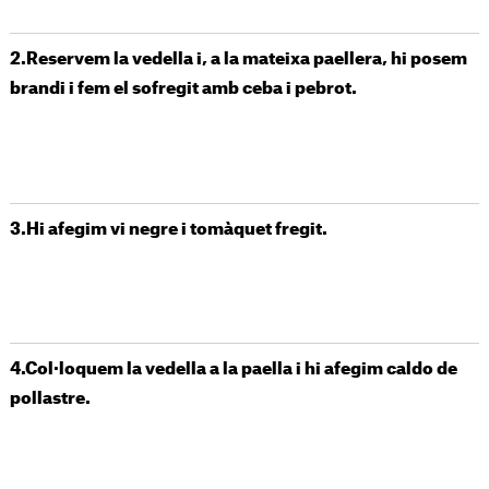
2.Reservem la vedella i, a la mateixa paellera, hi posem
brandi i fem el sofregit amb ceba i pebrot.
3.Hi afegim vi negre i tomàquet fregit.
4.Col·loquem la vedella a la paella i hi afegim caldo de
pollastre.