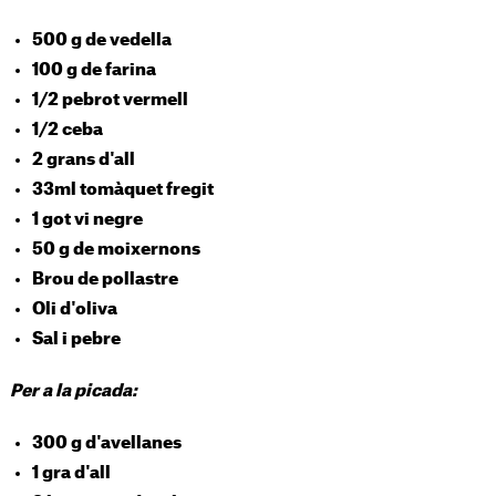
500 g de vedella
100 g de farina
1/2 pebrot vermell
1/2 ceba
2 grans d'all
33ml tomàquet fregit
1 got vi negre
50 g de moixernons
Brou de pollastre
Oli d'oliva
Sal i pebre
Per a la picada:
300 g d'avellanes
1 gra d'all