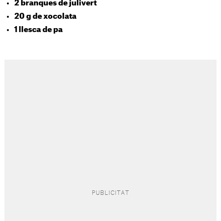
2 branques de julivert
20 g de xocolata
1 llesca de pa