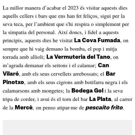
La millor manera d’acabar el 2023 és visitar aquests dies
aquells cellers i bars que ens han fet feliços, sigui per la
seva teca, per l’ambient que s'hi respira o simplement per
la simpatia del personal. Així doncs, i fidel a aquests
principis, aquests dies he visitat
,
on
La
Cova Fumada
sempre que hi vaig demano la bomba, el pop i mitja
torrada amb allioli;
,
on
L
a Vermuteria del Tano
m’agrada demanar els seitons i el calamar;
Can
,
amb els seus cervellets arrebossats; el
Vilaró
Bar
, amb els seus cigrons amb botifarra negra i els
Pinotxo
calamarsons amb mongetes; la
i la seva
Bodega Gol
tripa de corder, i avui és el torn del bar
, al carrer
La Plata
de la
, on penso atipar-me de
.
Mercè
pescaíto frito