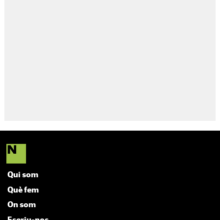
Qui som
Què fem
On som