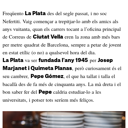
Freqüento
des del segle passat, i no soc
La Plata
Nefertiti. Vaig començar a trepitjar-lo amb els amics als
anys vuitanta, quan els carrers tocant a l’oficina principal
de Correus de
eren la zona amb més bars
Ciutat Vella
per metre quadrat de Barcelona, sempre a petar de jovent
en estat etílic (o no) a qualsevol hora del dia.
va ser
per
La Plata
fundada l'any 1945
Josep
, però curiosament és el
Marjanet i Quimeta Planas
seu cambrer,
, el que ha tallat i talla el
Pepe Gómez
bacallà des de fa més de cinquanta anys. La mà dreta i el
bon saber fer del
caldria estudiar-lo a les
Pepe
universitats, i potser tots seríem més feliços.