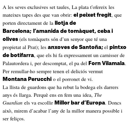
A les seves exclusives set taules, La plata t’ofereix les
mateixes tapes des que van obrir:
, que
el peixet fregit
porten directament de la
llotja de
Barcelona;
l’amanida de tomàquet, ceba i
(els tomàquets són d’un senyor que té una
olives
propietat al Prat); les
el
a
nxoves de Santoña;
pintxo
, que els hi fa expressament un carnisser de
de botifarra
Palautordera i, per descomptat, el pa del
.
Forn Vilamala
Per remullar-ho sempre tenen el deliciós vermut
o el porronet de vi.
Montana Perucchi
La llista de guardons que ha rebut la bodega els darrers
anys és llarga. Perquè ens en fem una idea,
The
Guardian
els va escollir
. Doncs
Millor bar d’Europa
això, mirem d’acabar l’any de la millor manera possible i
ser feliços.