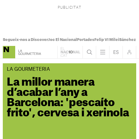
Segueix-nos a Discover
Joc El Nacional
Portades
Felip VI Milei
Sánchez 
LA GOURMETERIA
La millor manera
d’acabar l’any a
Barcelona: 'pescaíto
frito', cervesa i xerinola