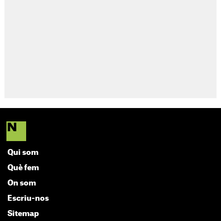
Qui som
Què fem
On som
Escriu-nos
Sitemap