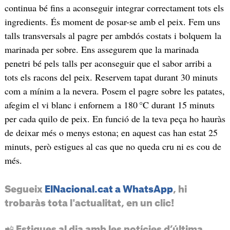
continua bé fins a aconseguir integrar correctament tots els
ingredients. És moment de posar-se amb el peix. Fem uns
talls transversals al pagre per ambdós costats i bolquem la
marinada per sobre. Ens assegurem que la marinada
penetri bé pels talls per aconseguir que el sabor arribi a
tots els racons del peix. Reservem tapat durant 30 minuts
com a mínim a la nevera. Posem el pagre sobre les patates,
afegim el vi blanc i enfornem a 180 °C durant 15 minuts
per cada quilo de peix. En funció de la teva peça ho hauràs
de deixar més o menys estona; en aquest cas han estat 25
minuts, però estigues al cas que no queda cru ni es cou de
més.
Segueix
ElNacional.cat a WhatsApp
, hi
trobaràs tota l'actualitat, en un clic!
📲 Estigues al dia amb les notícies d’última