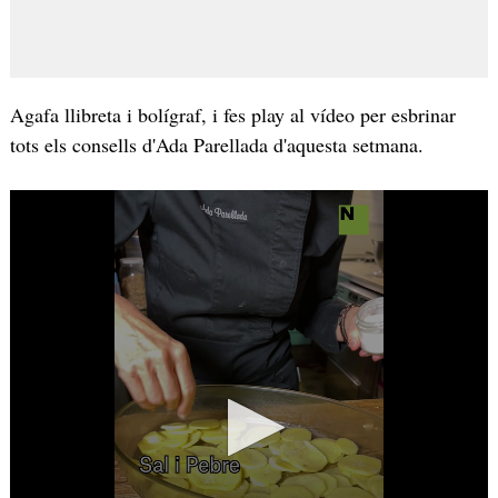
Agafa llibreta i bolígraf, i fes play al vídeo per esbrinar
tots els consells d'Ada Parellada d'aquesta setmana.