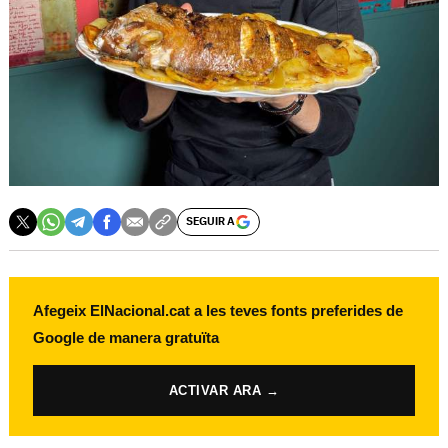
SEGUIR A
Afegeix ElNacional.cat a les teves fonts preferides de
Google de manera gratuïta
ACTIVAR ARA →