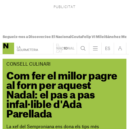
Segueix-nos a Discover
Joc El Nacional
Ceuta
Felip VI Milei
Sánchez Mel
CONSELL CULINARI
Com fer el millor pagre
al forn per aquest
Nadal: el pas a pas
infal·lible d'Ada
Parellada
La xef del Semproniana ens dona els tips més