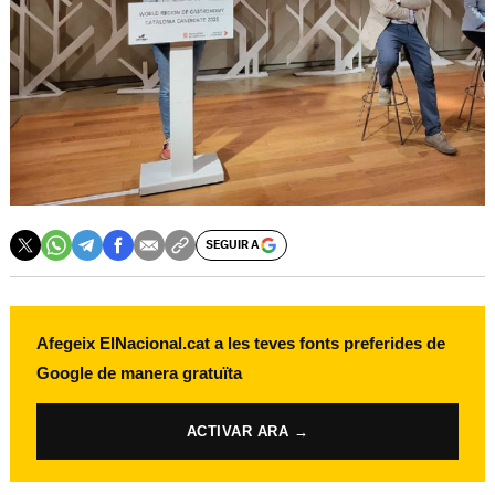
SEGUIR A
Afegeix ElNacional.cat a les teves fonts preferides de
Google de manera gratuïta
ACTIVAR ARA →