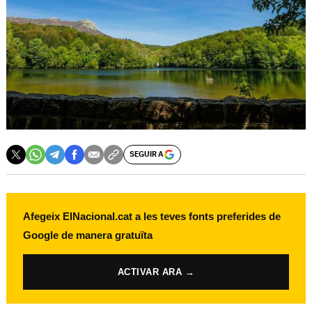
SEGUIR A
Afegeix ElNacional.cat a les teves fonts preferides de
Google de manera gratuïta
ACTIVAR ARA →