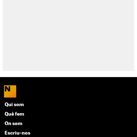
Qui som
Què fem
On som
Escriu-nos