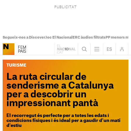
Segueix-nos a Discover
Joc El Nacional
ERC àudios filtrats
PP menors mi
TURISME
La ruta circular de
senderisme a Catalunya
per a descobrir un
impressionant pantà
El recorregut és perfecte per a totes les edats i
condicions físiques i és ideal per a gaudir d'un matí
d'estiu