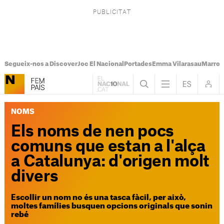
Segueix-nos a Discover
Joc El Nacional
Portades
Emma Vilarasau
Marroc
NOMS
Els noms de nen pocs
comuns que estan a l'alça
a Catalunya: d'origen molt
divers
Escollir un nom no és una tasca fàcil, per això,
moltes famílies busquen opcions originals que sonin
rebé