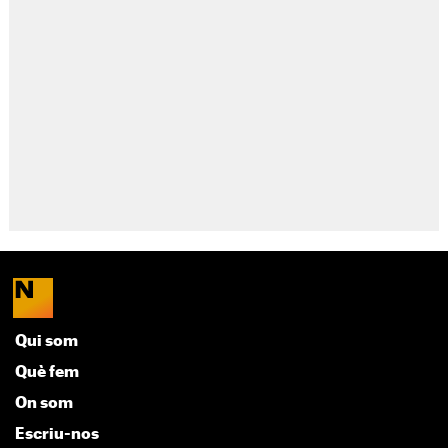
Qui som
Què fem
On som
Escriu-nos