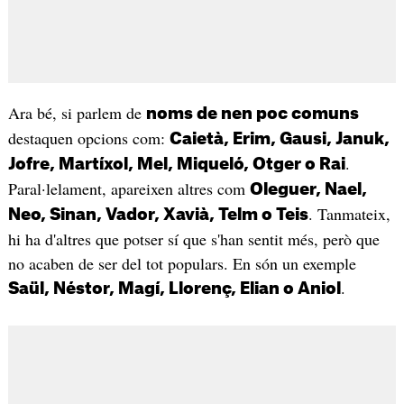
Ara bé, si parlem de
noms de nen poc comuns
destaquen opcions com:
Caietà, Erim, Gausi, Januk,
.
Jofre, Martíxol, Mel, Miqueló, Otger o Rai
Paral·lelament, apareixen altres com
Oleguer, Nael,
. Tanmateix,
Neo, Sinan, Vador, Xavià, Telm o Teis
hi ha d'altres que potser sí que s'han sentit més, però que
no acaben de ser del tot populars. En són un exemple
.
Saül, Néstor, Magí, Llorenç, Elian o Aniol