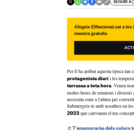
SEGUIR A
Afegeix ElNacional.cat a les
manera gratuïta
ACT
Per fi ha arribat aquesta època tan
i les tempera
protagonista diari
. Venen nous
terrassa a tota hora
moltes hores de reunions i diversió a
necessita estar a l'altura per converti
Submergeix-te amb nosaltres en les
que canviaran el teu concepte
2023
🎨
T'enamoraràs dels colors t