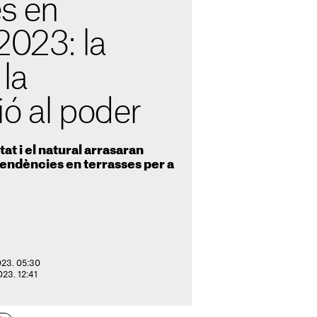
s en
2023: la
 la
ó al poder
at i el natural arrasaran
 tendències en terrasses per a
023. 05:30
023. 12:41