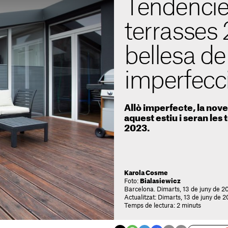
Tendèncie
terrasses 
bellesa de
imperfecci
Allò imperfecte, la novet
aquest estiu i seran les
2023.
Karola Cosme
Foto:
Bialasiewicz
Barcelona. Dimarts, 13 de juny de 2
Actualitzat: Dimarts, 13 de juny de 2
Temps de lectura: 2 minuts