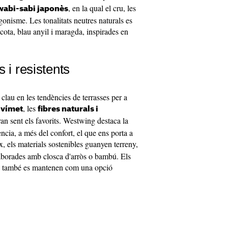
, en la qual el cru, les
wabi-sabi japonès
agonisme. Les tonalitats neutres naturals es
cota, blau anyil i maragda, inspirades en
 i resistents
 clau en les tendències de terrasses per a
l
, les
vímet
fibres naturals i
an sent els favorits. Westwing destaca la
tència, a més del confort, el que ens porta a
x, els materials sostenibles guanyen terreny,
elaborades amb closca d'arròs o bambú. Els
cru també es mantenen com una opció