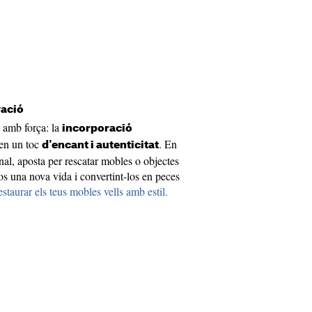
vació
 amb força: la
incorporació
en un toc
. En
d'encant i autenticitat
nal, aposta per rescatar mobles o objectes
s una nova vida i convertint-los en peces
taurar els teus mobles vells amb estil.