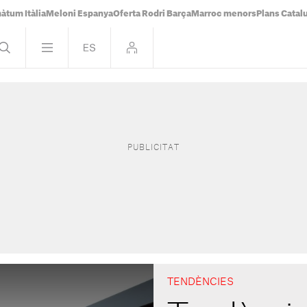
àtum Itàlia
Meloni Espanya
Oferta Rodri Barça
Marroc menors
Plans Catal
TENDÈNCIES