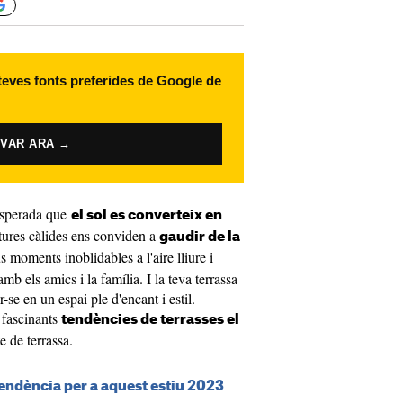
 teves fonts preferides de Google de
IVAR ARA →
 esperada que
el sol es converteix en
tures càlides ens conviden a
gaudir de la
 moments inoblidables a l'aire lliure i
mb els amics i la família. I la teva terrassa
r-se en un espai ple d'encant i estil.
 fascinants
tendències de terrasses el
 de terrassa.
endència per a aquest estiu 2023