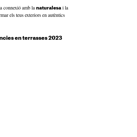
 la connexió amb la
i la
naturalesa
mar els teus exteriors en autèntics
ències en terrasses 2023