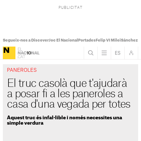
Segueix-nos a Discover
Joc El Nacional
Portades
Felip VI Milei
Sánchez 
PANEROLES
El truc casolà que t'ajudarà
a posar fi a les paneroles a
casa d'una vegada per totes
Aquest truc és infal·lible i només necessites una
simple verdura