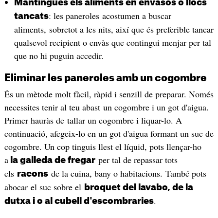
Mantingues els aliments en envasos o llocs
: les paneroles acostumen a buscar
tancats
aliments, sobretot a les nits, així que és preferible tancar
qualsevol recipient o envàs que contingui menjar per tal
que no hi puguin accedir.
Eliminar les paneroles amb un cogombre
És un mètode molt fàcil, ràpid i senzill de preparar. Només
necessites tenir al teu abast un cogombre i un got d'aigua.
Primer hauràs de tallar un cogombre i liquar-lo. A
continuació, afegeix-lo en un got d'aigua formant un suc de
cogombre. Un cop tinguis llest el líquid, pots llençar-ho
a
per tal de repassar tots
la galleda de fregar
els
de la cuina, bany o habitacions. També pots
racons
abocar el suc sobre el
broquet del lavabo, de la
.
dutxa i o al cubell d'escombraries