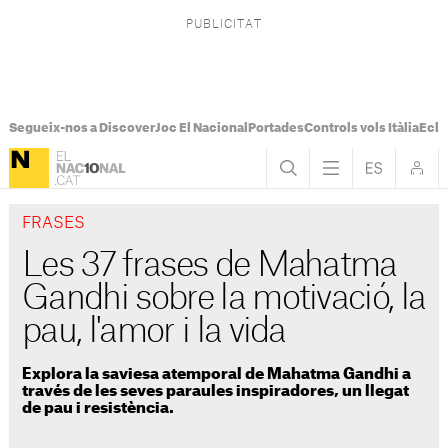
Segueix-nos a Discover
Joc El Nacional
Portades
Controls vols Itàlia
Ecli
FRASES
Les 37 frases de Mahatma
Gandhi sobre la motivació, la
pau, l'amor i la vida
Explora la saviesa atemporal de Mahatma Gandhi a
través de les seves paraules inspiradores, un llegat
de pau i resistència.