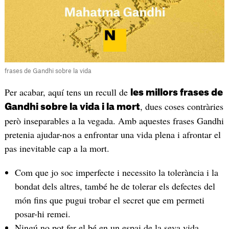
frases de Gandhi sobre la vida
Per acabar, aquí tens un recull de
les millors frases de
, dues coses contràries
Gandhi sobre la vida i la mort
però inseparables a la vegada. Amb aquestes frases Gandhi
pretenia ajudar-nos a enfrontar una vida plena i afrontar el
pas inevitable cap a la mort.
Com que jo soc imperfecte i necessito la tolerància i la
bondat dels altres, també he de tolerar els defectes del
món fins que pugui trobar el secret que em permeti
posar-hi remei.
Ningú no pot fer el bé en un espai de la seva vida,