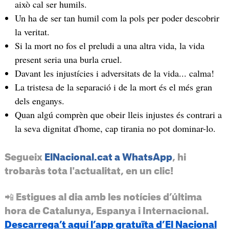
això cal ser humils.
Un ha de ser tan humil com la pols per poder descobrir
la veritat.
Si la mort no fos el preludi a una altra vida, la vida
present seria una burla cruel.
Davant les injustícies i adversitats de la vida... calma!
La tristesa de la separació i de la mort és el més gran
dels enganys.
Quan algú comprèn que obeir lleis injustes és contrari a
la seva dignitat d'home, cap tirania no pot dominar-lo.
Segueix
ElNacional.cat a WhatsApp
, hi
trobaràs tota l'actualitat, en un clic!
📲 Estigues al dia amb les notícies d’última
hora de Catalunya, Espanya i Internacional.
Descarrega’t aquí l’app gratuïta d’El Nacional