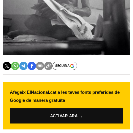
SEGUIR A
Afegeix ElNacional.cat a les teves fonts preferides de
Google de manera gratuïta
ACTIVAR ARA →